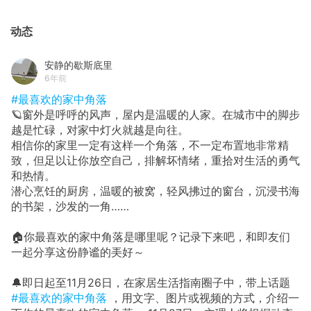
动态
安静的歇斯底里
6年前
#最喜欢的家中角落
🪐窗外是呼呼的风声，屋内是温暖的人家。在城市中的脚步
越是忙碌，对家中灯火就越是向往。
相信你的家里一定有这样一个角落，不一定布置地非常精
致，但足以让你放空自己，排解坏情绪，重拾对生活的勇气
和热情。
潜心烹饪的厨房，温暖的被窝，轻风拂过的窗台，沉浸书海
的书架，沙发的一角……
🏠你最喜欢的家中角落是哪里呢？记录下来吧，和即友们
一起分享这份静谧的㺯好～
🔔即日起至11月26日，在家居生活指南圈子中，带上话题
#最喜欢的家中角落
，用文字、图片或视频的方式，介绍一