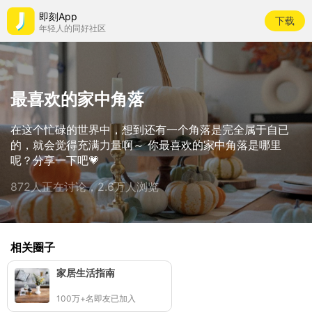
即刻App
下载
年轻人的同好社区
最喜欢的家中角落
在这个忙碌的世界中，想到还有一个角落是完全属于自已
的，就会觉得充满力量啊～ 你最喜欢的家中角落是哪里
呢？分享一下吧💗
872人正在讨论，2.6万人浏览
相关圈子
家居生活指南
100万+名即友已加入