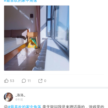
#最喜欢的家中角落
53
11
0
_洛洛_
6年前
😜
#最喜欢的家中角落
毫无疑问我是来蹭话题的，游戏里的