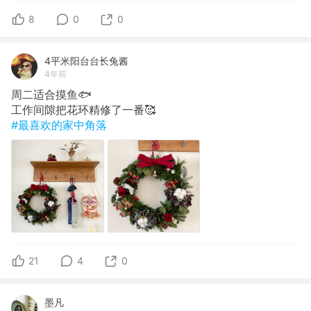
8
0
0
4平米阳台台长兔酱
4年前
周二适合摸鱼🐟
工作间隙把花环精修了一番🥰
#最喜欢的家中角落
21
4
0
墨凡