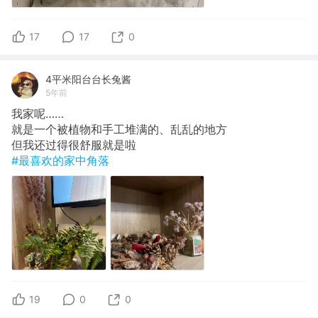
17
17
0
4平米阳台台长兔酱
5年前
我家呢……
就是一个被植物和手工堆满的、乱乱的地方
但我还过得很舒服就是啦
#最喜欢的家中角落
19
0
0