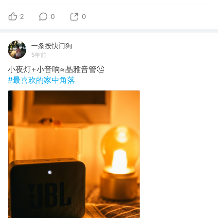
2
0
0
一条按快门狗
5年前
小夜灯+小音响≈晶雅音管🤔
#最喜欢的家中角落