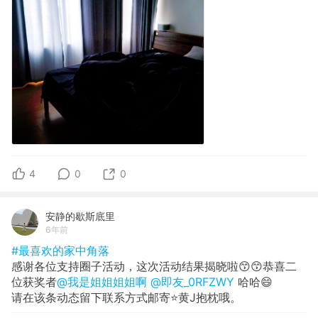
4
0
0
安静的歇斯底里
6年前
#最喜欢的家中角落
感谢各位支持圈子活动，这次活动结果揭晓啦😙😙恭喜二
位获奖者
@我是姐姐姐姐啊
@即友_0RFZWY
哈哈😄
请在该条动态留下联系方式邮寄⭐️黄J抱枕哦。