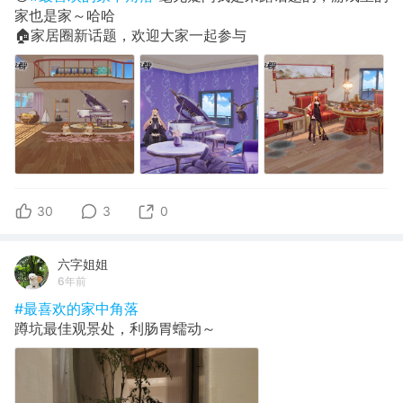
家也是家～哈哈
🏠家居圈新话题，欢迎大家一起参与
30
3
0
六字姐姐
6年前
#最喜欢的家中角落
蹲坑最佳观景处，利肠胃蠕动～