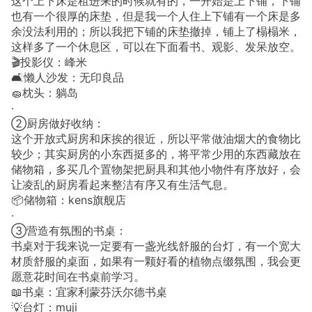
这个上下床是租进来的时候就有的，一开始是上下铺，下铺
也有一个很厚的床垫，但是我一个人住上下铺有一个床是多
余没法利用的；所以我把下铺的床垫撤掉，铺上了榻榻米，
这样多了一个休息区，可以在下面看书、观影、发呆放空。
🎬投影仪：峰米
🛋️懒人沙发：无印良品
🧽枕头：躺岛
·
②厨房做好收纳：
这个开放式厨房和床挨的很近，所以平常做油烟大的食物比
较少；其实厨房的小东西挺多的，将平常少用的东西藏放在
储物箱，多买几个置物架把厨具和其他小物件有序放好，会
让凌乱的厨房看起来整洁有序又有生活气息。
📦储物箱：kens旗舰店
·
③营造有氛围的书桌：
书桌对于我来说一定要有一盏光线舒服的台灯，有一个宽大
材质舒服的桌面，如果有一颗好看的植物点缀氛围，我会更
愿意花时间在书桌前学习。
📖书桌：宜家利蒙芬沃尔德书桌
💡台灯：muji