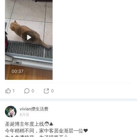
00:37
1
0
0
vivian攒生活费
8月前
圣诞博主年度上线🧑‍🎄
今年稍稍不同，家中客居金渐层一位❤️