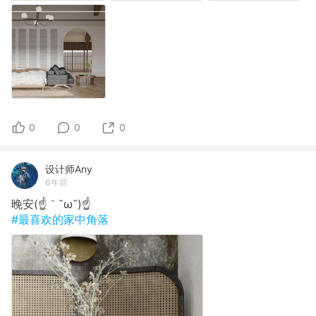
0
0
0
设计师Any
6年前
晚安(☝｀˘ω˘)☝
#最喜欢的家中角落