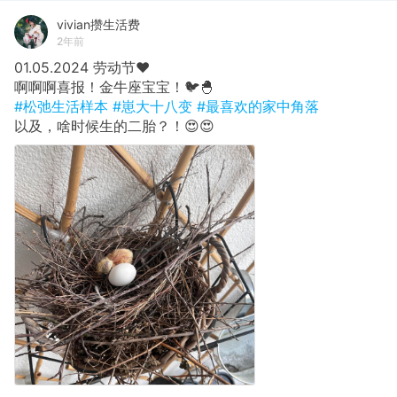
vivian攒生活费
2年前
01.05.2024 劳动节❤️
啊啊啊喜报！金牛座宝宝！🐦🐣
#松弛生活样本
#崽大十八变
#最喜欢的家中角落
以及，啥时候生的二胎？！😍😍