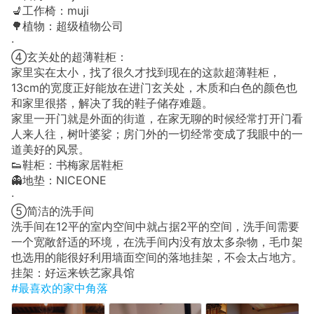
💺工作椅：muji
🌳植物：超级植物公司
·
④玄关处的超薄鞋柜：
家里实在太小，找了很久才找到现在的这款超薄鞋柜，
13cm的宽度正好能放在进门玄关处，木质和白色的颜色也
和家里很搭，解决了我的鞋子储存难题。
家里一开门就是外面的街道，在家无聊的时候经常打开门看
人来人往，树叶婆娑；房门外的一切经常变成了我眼中的一
道美好的风景。
👟鞋柜：书梅家居鞋柜
👻地垫：NICEONE
·
⑤简洁的洗手间
洗手间在12平的室内空间中就占据2平的空间，洗手间需要
一个宽敞舒适的环境，在洗手间内没有放太多杂物，毛巾架
也选用的能很好利用墙面空间的落地挂架，不会太占地方。
挂架：好运来铁艺家具馆
#最喜欢的家中角落