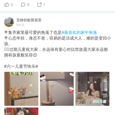
3
5
1
安静的歇斯底里
5年前
🍭集齐家里最可爱的角落了也是
#最喜欢的家中角落
🍭心态年轻，身态不老，容易的是活成大人，难的是变回小
孩。
🧘‍♀️过期儿童祝大家，永远保有童心对抗世故愿大家永远都
拥有孩童般笑容😊
#六一儿童节快乐#