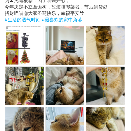
为🎄免遭狼藉，为了喵酱开心，
今年决定不立圣诞树，改装喵爬架啦，节后到货🎁
招财喵喵㊗️大家圣诞快乐，幸福平安🎊
#生活的透气时刻
#最喜欢的家中角落