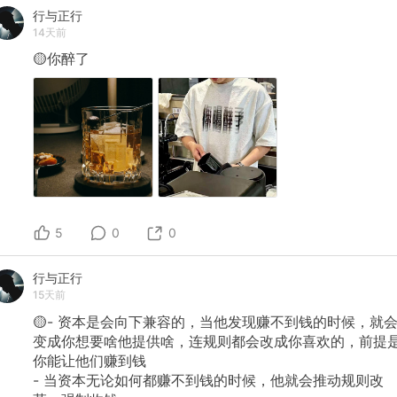
行与正行
14天前
🟡你醉了
5
0
0
行与正行
15天前
🟡-
资本是会向下兼容的，当他发现赚不到钱的时候，就
变成你想要啥他提供啥，连规则都会改成你喜欢的，前提
你能让他们赚到钱
-
当资本无论如何都赚不到钱的时候，他就会推动规则改