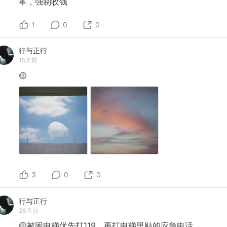
革，强制收钱
1
0
0
行与正行
15天前
🟡
3
0
0
行与正行
28天前
🟡被困电梯优先打119，再打电梯里贴的应急电话