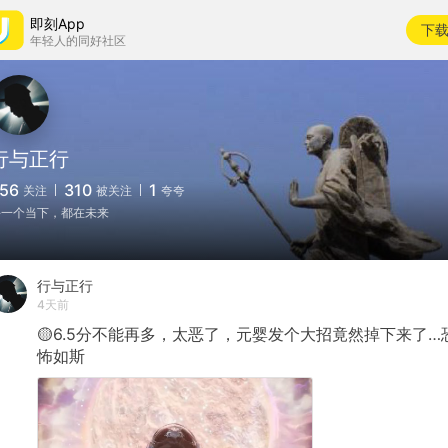
即刻App
下
年轻人的同好社区
行与正行
56
310
1
关注
被关注
夸夸
每一个当下，都在未来
行与正行
4天前
🟡6.5分不能再多，太恶了，元婴发个大招竟然掉下来了…
怖如斯