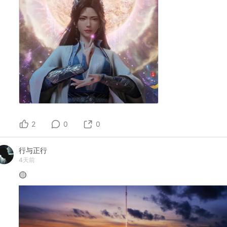
2
0
0
行与正行
4天前
🟡