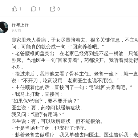
1
1
0
行与正行
9天前
🟡家里老人看病，子女尽量陪着去。很多关键信息，不主
问，可能真的就变成一句：“回家养着吧。”
-
老爸腰椎间盘突出，在老家已经疼到提不起一桶油，只
卧床。当地医生一句“回家养着”，药都没开。我听着就觉
不对。
-
接过来后，我带他去看了骨科主任。老爸一坐下，就一
说：“不开刀，吃药没用，老家医生也说不用治。”
-
主任顺着他的话，直接回了一句：“那就回去养着吧。”
-
我马上打断，直接问：
“如果保守治疗，要不要开药？”
医生说：要，药物可以缓解症状。
我又问：“理疗有用吗？”
医生说：有，可以缓解症状，但不能根治。
-
于是当场开了药，也安排了理疗。
-
趁着老爸去做理疗，我又单独去问医生。医生告诉我：