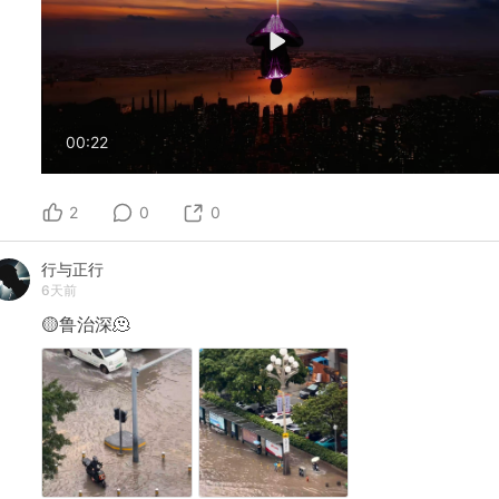
00:22
2
0
0
行与正行
6天前
🟡鲁治深🫠