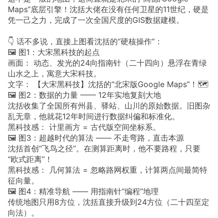
Maps”底层引擎！沈括大佬在没有任何卫星的11世纪，硬是
凭一己之力，完成了一次全国尺度的GIS数据建模。
👇 话不多说，直接上图看沈括的“硬核操作”：
🖼️ 图1：大宋黑科技的起点
画面： 动态、发光的24向指南针（二十四向）悬浮在青绿
山水之上，寓意大宋科技。
文字： 【大宋黑科技】沈括的“北宋版Google Maps”！🗺️
🖼️ 图2：数据的力量 —— 12年实地复刻大地
沈括收集了全国所有州县、驿站、山川的原始数据。旧图杂
乱无章，他就花12年时间进行数据纠偏和标准化。
黑科技感： 计里画方 = 古代版空间坐标系。
🖼️ 图3：超越时代的算法 —— 不走弯路，直击本源
沈括首创“飞鸟之径”。在测算距离时，他不要路程，只要
“欧式距离”！
黑科技感： 几何算法 = 忽略路网权重，计算两点间最简特
征向量。
🖼️ 图4：精准导航 —— 用指南针“编程”地理
传统地图只用8方位，沈括直接升级到24方位（二十四至定
向法）。