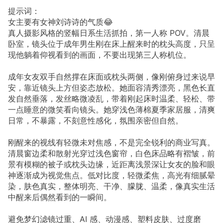
提示词：
女主要有女神刘诗诗的气质😂
真人摄影风格的竖幅日系生活抓拍，第一人称 POV。清晨
卧室，镜头位于成年男生刚在床上醒来时的枕头高度，只呈
现他躺着仰视看到的画面，不要出现第三人称机位。
成年女友双手自然撑在床面或枕头两侧，像刚俯身过来说早
安，靠近镜头上方但姿态放松。她面容清秀漂亮，黑色长直
发自然垂落，发丝略微凌乱，带着刚起床时温柔、轻松、带
一点睡意的微笑看向镜头。她穿浅色薄棉夏季家居服，清爽
日常，不暴露，不刻意性感化，氛围亲密但自然。
刚醒来的视线有轻微未对焦感，不是完全锐利的商业写真。
清晨窗边柔和散射光穿过浅色窗帘，白色床品略有褶皱，前
景有模糊的被子或枕头边缘，近距离浅景深让女友的脸和眼
神逐渐成为视觉焦点。低对比度，轻微柔焦，高光有细腻晕
染，肤色真实，整体明亮、干净、朦胧、温柔，像真实生活
中醒来后偶然看到的一瞬间。
避免梦幻滤镜过重、AI 感、动漫感、塑料皮肤、过度磨