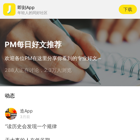
即刻App
下载
年轻人的同好社区
PM每日好文推荐
欢迎各位PM在这里分享你看到的专业好文～
288人正在讨论，2.3万人浏览
动态
造App
3月前
“读历史会发现一个规律
干大事的人在低谷期