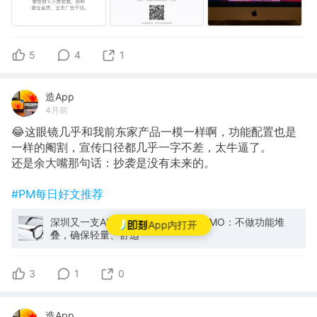
5
4
1
造App
4月前
😂这眼镜几乎和我前东家产品一模一样啊，功能配置也是
一样的阉割，宣传口径都几乎一字不差，太牛逼了。
还是余大嘴那句话：抄袭是没有未来的。
#PM每日好文推荐
深圳又一支AI眼镜团队低调崛起！NIMO：不做功能堆
App内打开
叠，确保轻量、舒适
3
1
0
造App