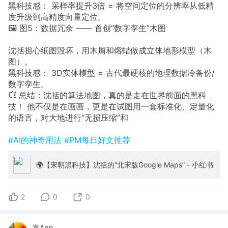
黑科技感： 采样率提升3倍 = 将空间定位的分辨率从低精
度升级到高精度向量定位。
🖼️ 图5：数据冗余 —— 首创“数字孪生”木图
沈括担心纸图毁坏，用木屑和熔蜡做成立体地形模型（木
图）。
黑科技感： 3D实体模型 = 古代最硬核的地理数据冷备份/
数字孪生。
💥 总结：沈括的算法地图，真的是走在世界前面的黑科
技！ 他不仅是在画画，更是在试图用一套标准化、定量化
的语言，对大地进行“无损压缩”和
#AI的神奇用法
#PM每日好文推荐
🌍【宋朝黑科技】沈括的“北宋版Google Maps” - 小红书
2
0
0
造App