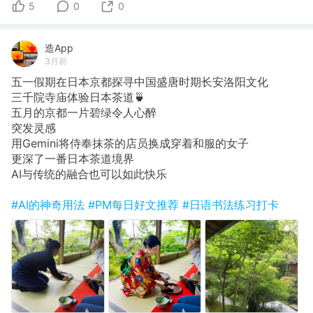
5
0
0
造App
3月前
五一假期在日本京都探寻中国盛唐时期长安洛阳文化
三千院寺庙体验日本茶道🍵
五月的京都一片碧绿令人心醉
突发灵感
用Gemini将侍奉抹茶的店员换成穿着和服的女子
更深了一番日本茶道境界
AI与传统的融合也可以如此快乐
#AI的神奇用法
#PM每日好文推荐
#日语书法练习打卡