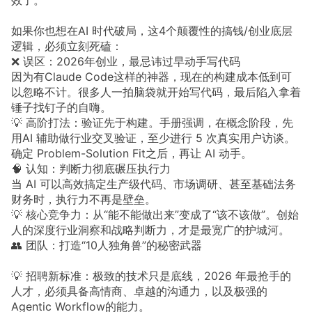
效了。
如果你也想在AI 时代破局，这4个颠覆性的搞钱/创业底层
逻辑，必须立刻死磕：
❌ 误区：2026年创业，最忌讳过早动手写代码
因为有Claude Code这样的神器，现在的构建成本低到可
以忽略不计。很多人一拍脑袋就开始写代码，最后陷入拿着
锤子找钉子的自嗨。
💡 高阶打法：验证先于构建。手册强调，在概念阶段，先
用AI 辅助做行业交叉验证，至少进行 5 次真实用户访谈。
确定 Problem-Solution Fit之后，再让 AI 动手。
🧠 认知：判断力彻底碾压执行力
当 AI 可以高效搞定生产级代码、市场调研、甚至基础法务
财务时，执行力不再是壁垒。
💡 核心竞争力：从“能不能做出来”变成了“该不该做”。创始
人的深度行业洞察和战略判断力，才是最宽广的护城河。
👥 团队：打造“10人独角兽”的秘密武器
💡 招聘新标准：极致的技术只是底线，2026 年最抢手的
人才，必须具备高情商、卓越的沟通力，以及极强的
Agentic Workflow的能力。