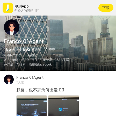
即刻App
下载
年轻人的同好社区
Franco_01Agent
185
862
4
关注
被关注
夸夸
带着N个AI员工一起创业
01Agent.net CEO | 百度PPDE专家 · GSEA亚军
ex产品：AI搜索丨高校版facebook
Franco_01Agent
5天前
赶路，也不忘为何出发
❤️‍🔥