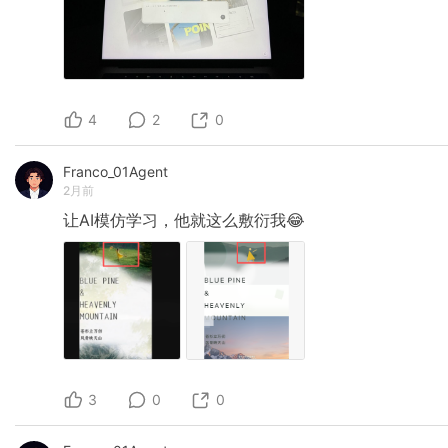
4
2
0
Franco_01Agent
2月前
让AI模仿学习，他就这么敷衍我😂
3
0
0