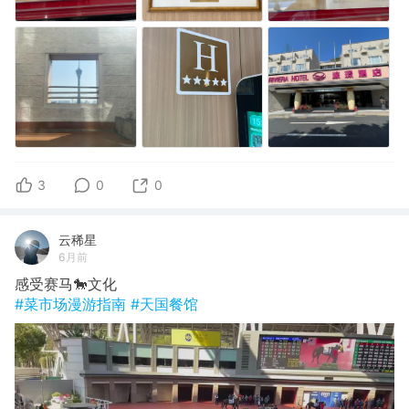
3
0
0
云稀星
6月前
感受赛马🐎文化
#菜市场漫游指南
#天国餐馆