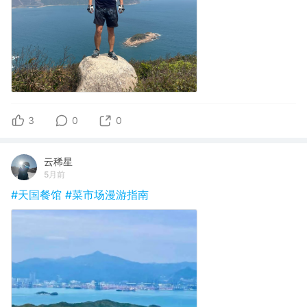
3
0
0
云稀星
5月前
#天国餐馆
#菜市场漫游指南