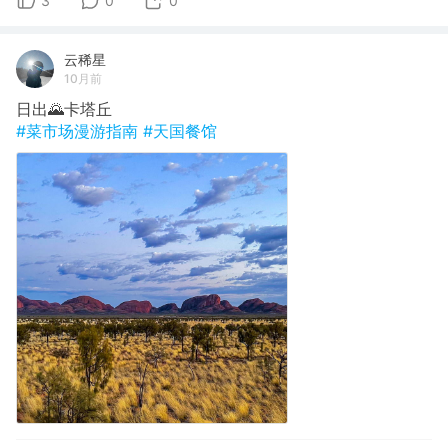
3
0
0
云稀星
10月前
日出🌄卡塔丘
#菜市场漫游指南
#天国餐馆