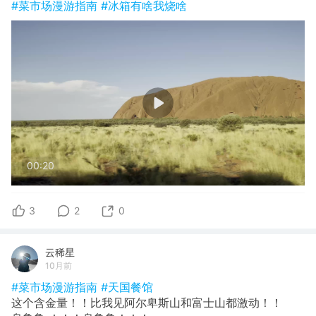
#菜市场漫游指南
#冰箱有啥我烧啥
00:20
3
2
0
云稀星
10月前
#菜市场漫游指南
#天国餐馆
这个含金量！！比我见阿尔卑斯山和富士山都激动！！