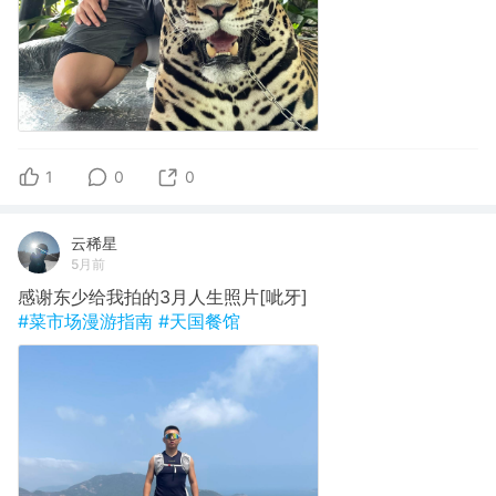
1
0
0
云稀星
5月前
感谢东少给我拍的3月人生照片[呲牙]
#菜市场漫游指南
#天国餐馆