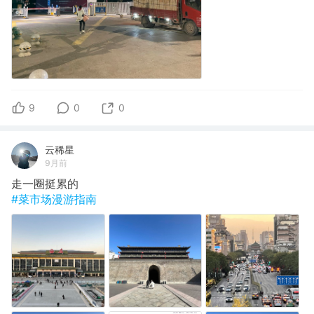
9
0
0
云稀星
9月前
走一圈挺累的
#菜市场漫游指南