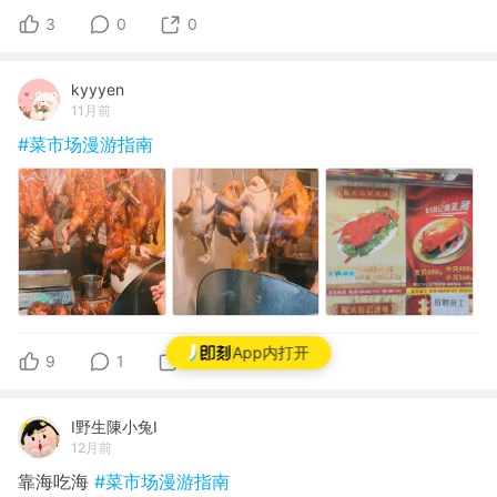
3
0
0
kyyyen
11月前
#菜市场漫游指南
App内打开
9
1
0
I野生陳小兔I
12月前
靠海吃海
#菜市场漫游指南