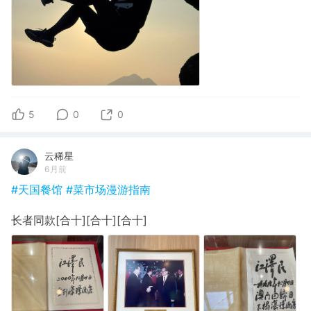
5
0
0
云稀星
6月前
#天国餐馆
#菜市场漫游指南
长者同款[合十][合十][合十]