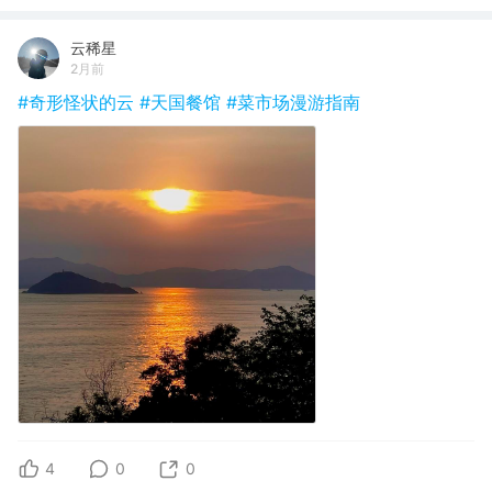
云稀星
2月前
#奇形怪状的云
#天国餐馆
#菜市场漫游指南
4
0
0