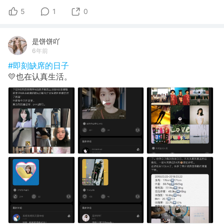
5
1
0
是饼饼吖
6年前
#即刻缺席的日子
💛也在认真生活。