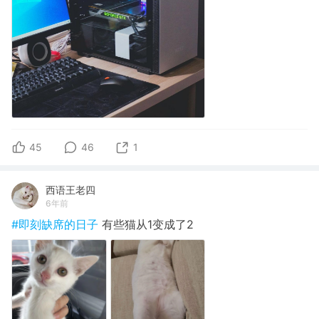
45
46
1
西语王老四
6年前
#即刻缺席的日子
有些猫从1变成了2