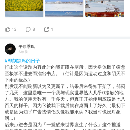
13
8
1
平原季風
6年前
#即刻缺席的日子
打出这个话题内容此时的我正蹲在厕所，因为身体脑子疲惫
至极学不进去而溜出书店。（估计是因为运动过度和阴天不
下雨的缘故）
刚发现不能刷新以为又更新了，结果后来得知下架了，郁闷
了几天，这里是唯一一个我与现实世界熟人几乎0接触的地
方。我的使用天数有一千多天，但真正开始使用应该是七八
百天的样子。因为它被我下载后躺在桌面上了好久（最初下
载是因为知乎广告找情侣头像我能承认？我当时也没对象
啊…）
后来点进去是因为「一觉醒来世界发生了什么」这个推送，