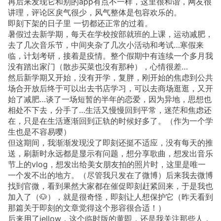
再后来发现它和别的app有点不一样，这里很和谐，网友很
讲理，评论区戾气很少，风气整体是包容欢乐的。
即刻下架的日子里 一切都还正常的过着。
暑假过去新学期，每天在学校按部就班的上课，运动减肥，
去了几次音乐节，中间夹杂了几次小活动和考试…寒假来
临，计划考研，接着是疫情。整个假期中有连续一个多月我
没有踏出家门（散步买菜也没有那种），心情很差…
然后新学期又开始，没有开学，复胖，刚开始的焦虑到公共
场合开放后终于可以出去书店学习，可以去商场逛逛，又开
始了减肥…谈了一场短暂的半年的恋爱，因为异地，思想也
相处不下去，分手了…生活又慢慢回到平常，迷茫和焦虑还
在，只是在生活逐渐回到正轨的时候好多了。（作为一个学
生也是不容易嘤）
但这期间，我渐渐发现没了即刻还挺不适应，没有每天的推
送，刷新时永远都是显示有问题，想分享歌曲，想发出音乐
节上的vlog，想发出给美女朋友拍的照片时，这里是唯一
一个发不出的地方。（尽管我只发在了微博）后来我去微博
找到官微，看到果然大家都在催促即刻赶紧回来，于是我也
加入了（🐶），就是很奇怪，即刻让人想保护它（昨天看到
那篇关于即刻的文章觉得这个形容很合适！）
后来用了jellow，这个临时版的黄即，还是我关注那些人，