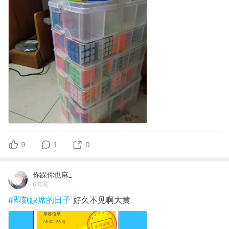
9
1
0
你跺你也麻_
6年前
#即刻缺席的日子
好久不见啊大黄