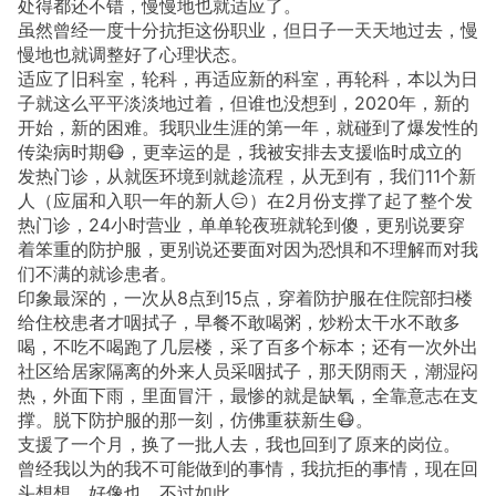
处得都还不错，慢慢地也就适应了。
虽然曾经一度十分抗拒这份职业，但日子一天天地过去，慢
慢地也就调整好了心理状态。
适应了旧科室，轮科，再适应新的科室，再轮科，本以为日
子就这么平平淡淡地过着，但谁也没想到，2020年，新的
开始，新的困难。我职业生涯的第一年，就碰到了爆发性的
传染病时期😷，更幸运的是，我被安排去支援临时成立的
发热门诊，从就医环境到就趁流程，从无到有，我们11个新
人（应届和入职一年的新人😑）在2月份支撑了起了整个发
热门诊，24小时营业，单单轮夜班就轮到傻，更别说要穿
着笨重的防护服，更别说还要面对因为恐惧和不理解而对我
们不满的就诊患者。
印象最深的，一次从8点到15点，穿着防护服在住院部扫楼
给住校患者才咽拭子，早餐不敢喝粥，炒粉太干水不敢多
喝，不吃不喝跑了几层楼，采了百多个标本；还有一次外出
社区给居家隔离的外来人员采咽拭子，那天阴雨天，潮湿闷
热，外面下雨，里面冒汗，最惨的就是缺氧，全靠意志在支
撑。脱下防护服的那一刻，仿佛重获新生😷。
支援了一个月，换了一批人去，我也回到了原来的岗位。
曾经我以为的我不可能做到的事情，我抗拒的事情，现在回
头想想，好像也，不过如此。