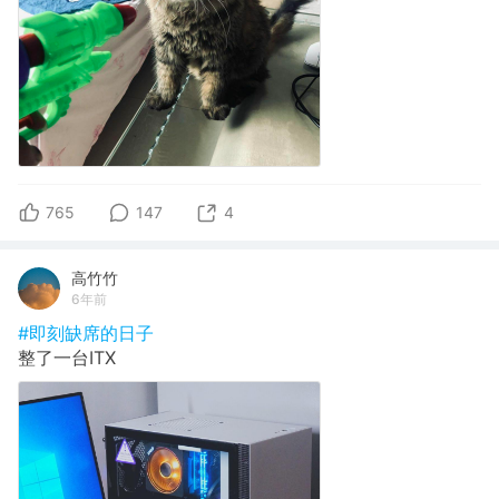
765
147
4
高竹竹
6年前
#即刻缺席的日子
整了一台ITX