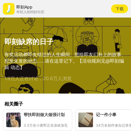
即刻App
下载
年轻人的同好社区
即刻缺席的日子
有奖活动🎁即友错过的人生瞬间、想给即友们补上的故事、
想发未发的动态……请在这里记下。【活动规则见@即刻编
辑 动态】
1.9万人正在讨论，20.6万人浏览
相关圈子
帮扶即刻做大做强计划
记一件小事
3.3万名小黄即正在添砖加瓦
34万名创作者在记录