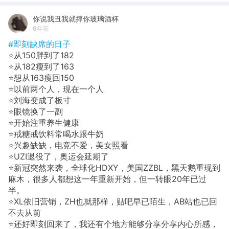
你说我丑我就摔你玻璃酒杯
6年前
#即刻缺席的日子
⭐从150胖到了182
⭐从182瘦到了163
⭐想从163瘦回150
⭐以前两个人，现在一个人
⭐刘海变成了板寸
⭐眼镜换了一副
⭐开始注重养生健康
⭐戒糖戒饮料常喝水跟牛奶
⭐兴趣缺缺，电竞不爱，美女照看
⭐UZI退役了，奥运会延期了
⭐新冠突然来袭，全球化HDXY，美国ZZBL，黑天鹅重现到
麻木，很多人都想这一年重新开始，但一转眼20年已过
半。
⭐XL依旧营销，ZH也就那样，贴吧早已陌生，AB站也已回
不去从前
⭐还好即刻回来了，我还有个地方能够分享分享内心所感，