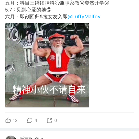
五月：科目三继续挂科🙄兼职家教😤突然开学😮
5.7 : 见到心爱的她🤓
六月：即刻回归&拉女友入即
@LuffyMalfoy
12
4
0
乐言YueYan