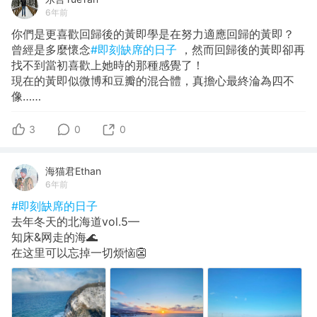
6年前
你們是更喜歡回歸後的黃即學是在努力適應回歸的黃即？
曾經是多麼懷念
#即刻缺席的日子
，然而回歸後的黃即卻再
找不到當初喜歡上她時的那種感覺了！
現在的黃即似微博和豆瓣的混合體，真擔心最終淪為四不
像……
3
0
0
海猫君Ethan
6年前
#即刻缺席的日子
去年冬天的北海道vol.5—
知床&网走的海🌊
在这里可以忘掉一切烦恼👺