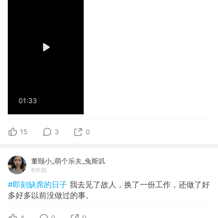
01:33
15
3
0
董颐小_萌个乐夫_兔斯叽
6年前
#即刻缺席的日子
我去见了故人，换了一份工作，还做了好
多好多以前没做过的事。
4
0
0