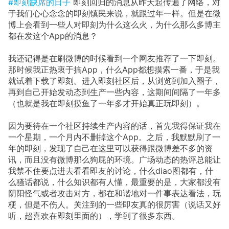
#即刻缺席的日子
即刻回归的消息从昨天起传遍了网络，对
于我们心心念念的即刻镇民来说，就跟过年一样。但是在微
博上会看到一些人对即刻为什么这么火，为什么那么多博主
都在发这个App的消息？
我还记得是在刷微博的时候看到一个网友推荐了一下即刻。
那时候我正热衷于搞App，什么App都想摸索一番，于是我
就试着下载了即刻。进入即刻社区后，从浏览到加入圈子，
再到自己开始发动态到生产一些内容，这期间间隔了一年多
（也就是我在即刻摸鱼了一年多才开始真正玩即刻）。
因为要待在一个社区持续生产内容的话，首先我得保证我在
一个星期，一个月内不删掉这个App。之后，我默默刷了一
年的即刻，发现了自己在这里可以获得跟微博差不多的资
讯，而且没有微博那么狗屁的环境。广场动态的热评总能让
我禁不住要点进去看看即友的讨论，什么diao图都有，什
么骚话都说，什么知识都有人懂，最重要的是，大家都没有
阴阳怪气或者攻击对方，都在和谐地对一件事表达看法，玩
梗，但是不伤人。关注到的一些即友真的很厉害（说话又好
听，超喜欢在即刻里面的），学到了很多东西。