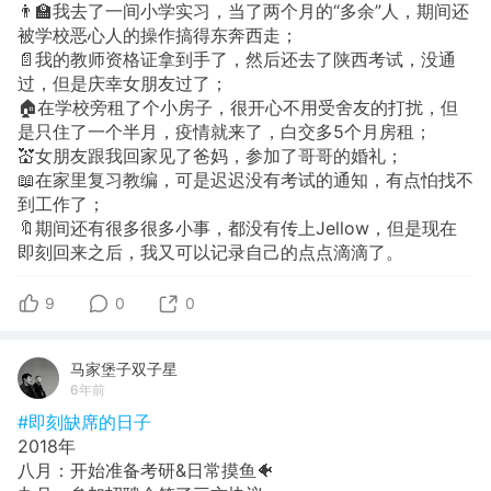
👨‍🏫我去了一间小学实习，当了两个月的“多余”人，期间还
被学校恶心人的操作搞得东奔西走；
📄我的教师资格证拿到手了，然后还去了陕西考试，没通
过，但是庆幸女朋友过了；
🏠在学校旁租了个小房子，很开心不用受舍友的打扰，但
是只住了一个半月，疫情就来了，白交多5个月房租；
💒女朋友跟我回家见了爸妈，参加了哥哥的婚礼；
📖在家里复习教编，可是迟迟没有考试的通知，有点怕找不
到工作了；
🔖期间还有很多很多小事，都没有传上Jellow，但是现在
即刻回来之后，我又可以记录自己的点点滴滴了。
9
0
0
马家堡子双子星
6年前
#即刻缺席的日子
2018年
八月：开始准备考研&日常摸鱼🐠