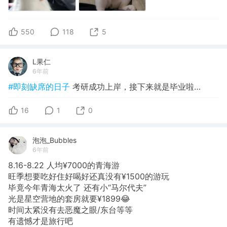
550
118
5
L果仁
6年前
#即刻缺席的日子
考研成功上岸，接下来就是毕业啦…
16
1
0
泡泡_Bubbles
6年前
8.16-8.22 人均¥7000的青海游
旺季想要吃好住好喝好还真没有¥1500的游玩
毕竟今年青海太火了 还有小“马尔代夫”
光是星空营地的套房就要¥1899😂
时间太紧没有去恶魔之眼/东台等等
有遗憾才是旅行吧