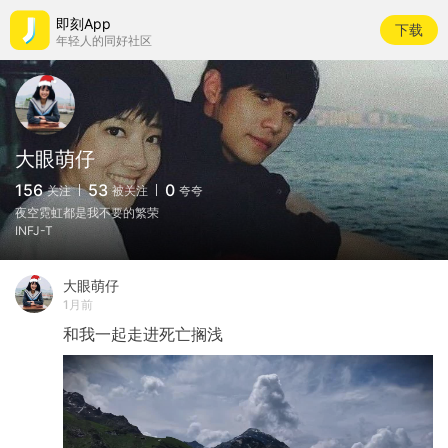
即刻App
下载
年轻人的同好社区
大眼萌仔
156
53
0
关注
被关注
夸夸
夜空霓虹都是我不要的繁荣
INFJ-T
大眼萌仔
1月前
和我一起走进死亡搁浅