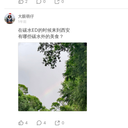
2
0
0
大眼萌仔
1年前
在碳水ED的时候来到西安
有哪些碳水外的美食？
4
4
0