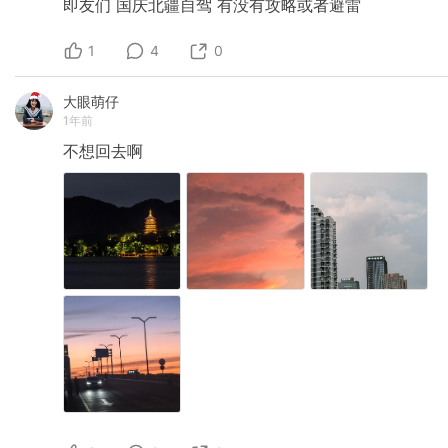
即友们
国庆北疆自驾
有没有攻略或者避雷
1
4
0
大眼萌仔
1年前
不想回去啊