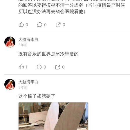
的回答以变得模糊不清十分虚弱（当时疫情最严时候
所以也没办法再去省会医院看他）
0
0
0
大航海李白
3年前
没有音乐的世界是冰冷坚硬的
1
0
0
大航海李白
3年前
这个椅子翅膀硬了