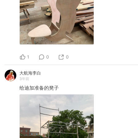
1
0
0
大航海李白
3年前
给迪加准备的凳子