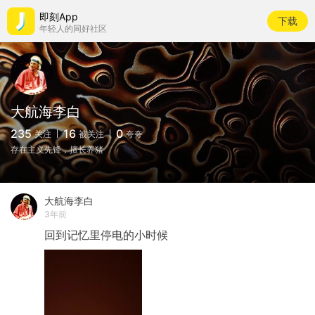
即刻App
下载
年轻人的同好社区
大航海李白
235
16
0
关注
被关注
夸夸
存在主义先锋，擅长养猪
大航海李白
3年前
回到记忆里停电的小时候