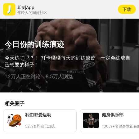
即刻App
下载
年轻人的同好社区
今日份的训练痕迹
今天练了吗？！ 打卡晒晒每天的训练痕迹，一定会练成自
己想要的样子！
1.2万人正在讨论，8.5万人浏览
相关圈子
我们都爱运动
健身俱乐部
52万名即友已加入