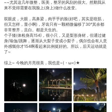
~~尤其这几年微整，医美，整牙的风刮的很大。然鹅我从
来不觉得需要在我脸上(身上)做什么改变。
双眼皮，大眼，高鼻梁，肉乎乎的脸(好吧，其实是咬肌，
但又怎样，显小啊)，牙齿只有一颗稍微偏移了30°其余都
非常整齐，且白。都是天生的。
个子矮(体检身高154)，很小只，又是梨形身材，但通过健
身/瑜伽/跳舞，逐渐从大梨子变成小梨子，偶尔也会有人意
外感慨你才154啊看起来比例挺好的。所以，后天运动就是
了~
综上~ 今晚的月亮很美，我也是~(・ω<)★