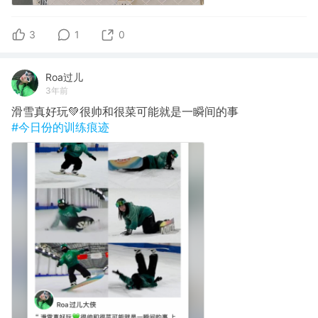
3
1
0
Roa过儿
3年前
滑雪真好玩💚很帅和很菜可能就是一瞬间的事
#今日份的训练痕迹