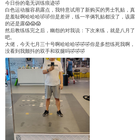
今日份的毫无训练痕迹🤣
白色运动服容易露点，我特意试用了新购买的男士乳贴，真
是羞耻啊哈哈哈🤣🤣但是差评，练一半俩乳贴都没了，该露
的还是露😱😱😱
然后教练练完之后，幽怨的对我说：下次来练，就是八月了
吧。
大佬，今天七月三十号啊哈哈哈🤣🤣🤣你是多想练死我啊，
没看到我颤抖的双手和双腿吗🤣🤣🤣