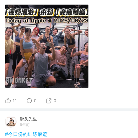
11
0
0
滑头先生
6年前
#今日份的训练痕迹