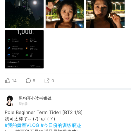
14
8
0
黑狗开心读书赚钱
5年前
Pole Beginner Term Tide1 [BT2 1/8]
我可太棒了~ (ﾉ)`ω´(ヾ) ​​​
#我的舞室VLOG
#今日份的训练痕迹