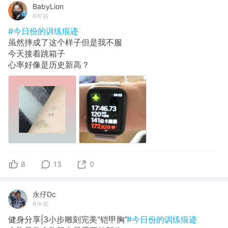
BabyLion
6年前
#今日份的训练痕迹
虽然摔成了这个样子但是我不服
今天接着跳箱子
心率好像是历史新高？
8
13
0
永仔Dc
6年前
健身分享|3小步雕刻完美“铠甲胸”
#今日份的训练痕迹