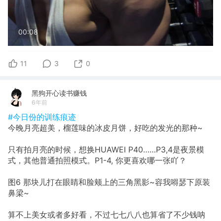
00:08
11
3
0
黑狗开心读书赚钱
6年前
#今日份的训练痕迹
今晚月亮超美，榴莲味的冰皮月饼，好吃的发光的那种~
只有拍月亮的时候，想换HUAWEI P40……P3,4是夜景模
式，其他普通拍照模式。P1-4, 你更喜欢哪一张吖？
图6 那块儿打在眼睛和脸颊上的三角黑影~容我嘚瑟下原装
鼻梁~
算不上美女或者多好看，不过七七八八也算省了不少钱呐