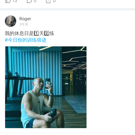
13
0
0
Roger
2年前
我的休息日是1️⃣天2️⃣练
#今日份的训练痕迹