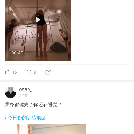
00:47
16
9
1
9969_
7年前
我身都健完了你还在睡觉？
#今日份的训练痕迹