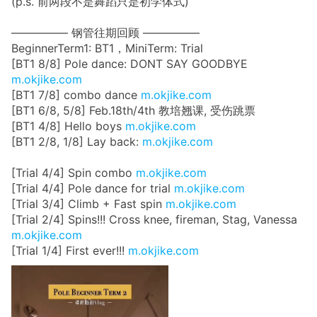
(p.s. 前两段不是舞蹈只是初学体式)
————— 钢管往期回顾 —————
BeginnerTerm1: BT1，MiniTerm: Trial
[BT1 8/8] Pole dance: DONT SAY GOODBYE
m.okjike.com
[BT1 7/8] combo dance
m.okjike.com
[BT1 6/8, 5/8] Feb.18th/4th 教培翘课, 受伤跳票
[BT1 4/8] Hello boys
m.okjike.com
[BT1 2/8, 1/8] Lay back:
m.okjike.com
[Trial 4/4] Spin combo
m.okjike.com
[Trial 4/4] Pole dance for trial
m.okjike.com
[Trial 3/4] Climb + Fast spin
m.okjike.com
[Trial 2/4] Spins!!! Cross knee, fireman, Stag, Vanessa
m.okjike.com
[Trial 1/4] First ever!!!
m.okjike.com