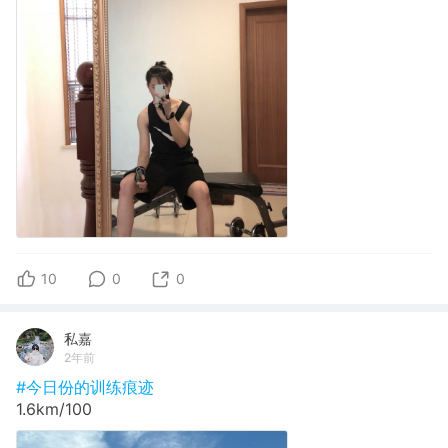
10
0
0
私嘉
2年前
#今日份的训练痕迹
1.6km/100