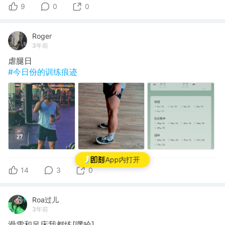
9
0
0
Roger
3年前
虐腿日
#今日份的训练痕迹
App内打开
14
3
0
Roa过儿
3年前
滑雪和吊床我都练[嘿哈]