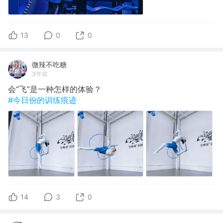
13
0
0
微辣不吃糖
3年前
会“飞”是一种怎样的体验？
#今日份的训练痕迹
14
3
0