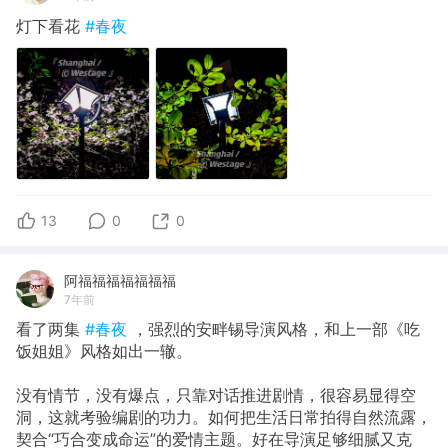
灯下看花
#春夜
13
0
0
阿福福福福福福福
7年前
看了两集
#春夜
，强烈的安畔锡导演风格，和上一部《吃
饭姐姐》风格如出一辙。
没有情节，没有爆点，只靠对话推进剧情，很容易显得空
洞，这就考验编剧的功力。如何把生活日常拍得自然流露，
契合“巧合变成命运”的爱情主题。好在导演足够细腻又克