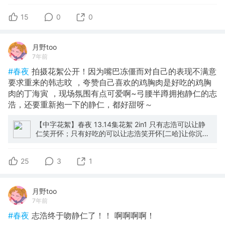
15
0
0
月野too
7年前
#春夜
拍摄花絮公开！因为嘴巴冻僵而对自己的表现不满意
要求重来的韩志旼 ，夸赞自己喜欢的鸡胸肉是好吃的鸡胸
肉的丁海寅 ，现场氛围有点可爱啊~弓腰半蹲拥抱静仁的志
浩，还要重新抱一下的静仁，都好甜呀～
【中字花絮】春夜 13.14集花絮 2in1 只有志浩可以让静
仁笑开怀；只有好吃的可以让志浩笑开怀[二哈]让你沉沦
25
3
1
月野too
7年前
#春夜
志浩终于吻静仁了！！ 啊啊啊啊！