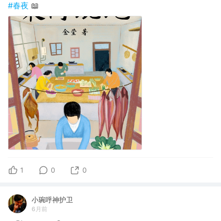
#春夜
📖
1
0
0
小琬呼神护卫
6月前