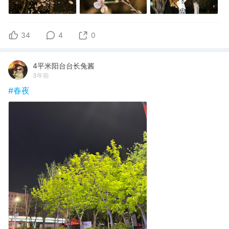
34
4
0
4平米阳台台长兔酱
3年前
#春夜