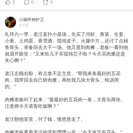
3
0
0
小琬呼神护卫
6月前
礼拜六一早，老汪直扑小菜场，先买了河虾、青菜、生姜、
小葱、土鸡蛋、香雪酒、馄饨皮子、火腿中方，还讨了点鳝
鱼骨头，准备回去大干一场。他又逛到肉摊，老板一看到他
就眉开眼笑：“又来给儿子买馄饨芯子啦？今天买肉糜还是
夹心啊？”
老汪左顾右盼，有点拿不定主意。“帮我来条最好的五花
肉，我带回去自己斩肉糜，再给我几块大骨头，炖汤用
的。”
肉摊老板叫了起来：“最最好的五花肉一条，大骨头两块。
汪老师今天请客吃饭啊？”
老汪朝他笑笑，付了钱，慢悠悠走了。
肉摊老板看着老汪的背影嘿嘿一笑：“今天肯定有花头。”