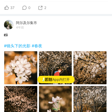
37
0
2
阿尔及尔集市
4年前
📸️
#镜头下的光影
#春夜
App内打开