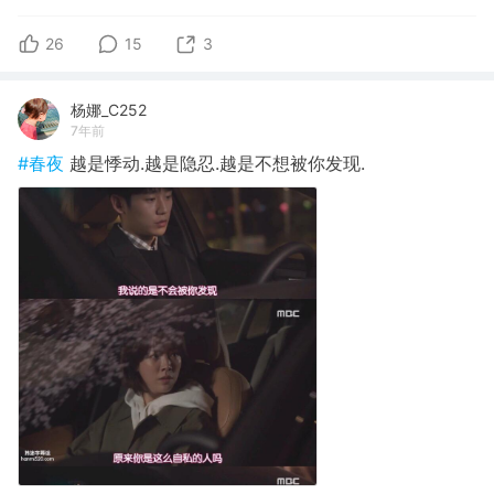
26
15
3
杨娜_C252
7年前
#春夜
越是悸动.越是隐忍.越是不想被你发现.