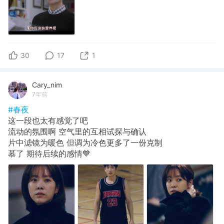
30
17
1
Cary_nim
7年前
#春夜
这一段也太有感觉了吧
流动的氛围啊 空气里的互相试探与确认
片中滤镜为暖色 但调为冷色更多了一份克制
慕了 期待后续的感情💙