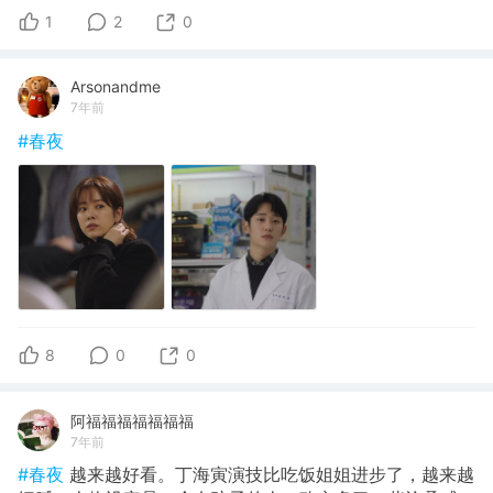
1
2
0
Arsonandme
7年前
#春夜
8
0
0
阿福福福福福福福
7年前
#春夜
越来越好看。丁海寅演技比吃饭姐姐进步了，越来越