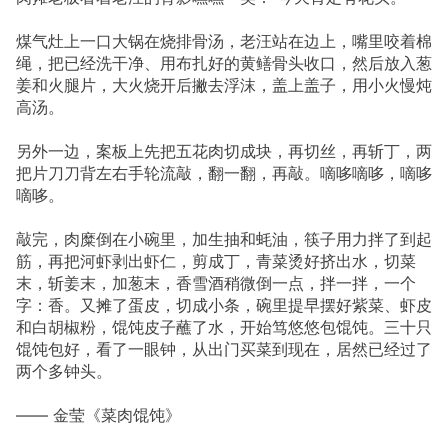
煤气灶上一口大锅在烧排骨汤，老汪站在边上，嘴里咬着棉
绳，把已经洗干净、用布扎好的黄鳝骨头收口，然后放入葱
姜和火腿片，大火烧开后撇去浮沫，盖上盖子，用小火慢炖
高汤。
另外一边，案板上先把五花肉切成块，再切丝，再斩丁，两
把片刀刀背左右手轮流敲，翻一翻，再敲。嘀哆嘀哆，嘀哆
嘀哆。
敲完，肉糜倒在小碗里，加生抽和蚝油，筷子用力拌了到起
筋，再把河虾剥出虾仁，剪成丁，青菜烫好挤出水，切菜
末，斩姜末，加葱末，香雪酒稍微倒一点，拌一拌，一个
字：香。又摊了蛋皮，切成小条，碗里提早摆好紫菜、虾皮
和白胡椒粉，馄饨皮子蘸了水，开始笃悠悠包馄饨。三十只
馄饨包好，看了一眼钟，从出门买菜到现在，居然已经过了
两个多钟头。
—— 金莹《菜肉馄饨》