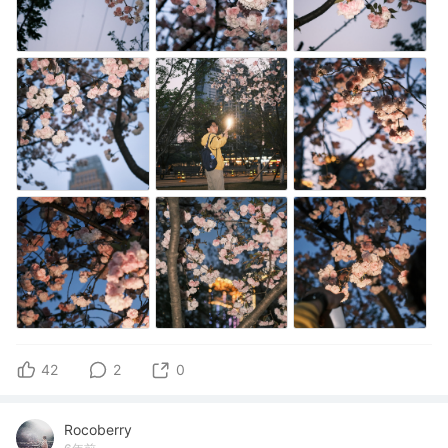
42
2
0
Rocoberry