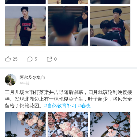
25
5
0
阿尔及尔集市
4年前
三月几场大雨打落染井吉野随后谢幕，四月就该轮到晚樱接
棒。发现北湖边上有一棵晚樱尖子生，叶子超少，将风光全
留给了锦簇花团。
#自然教育补习
#春夜