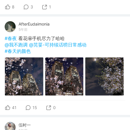
撒娇“我肚子疼”，一会儿道歉“我做错了”[笑cry][笑cry]
[笑cry]也太可爱了吧！被原谅以后就是嘻嘻哈哈玩闹的
8
3
1
一对儿人儿啦！[男孩儿] ​
AfterEudaimonia
5年前
#春夜
看花🤩手机尽力了哈哈
@我不跑调
@芫荽-可持续话唠日常感动
#春天的颜色
41
15
0
伍时一