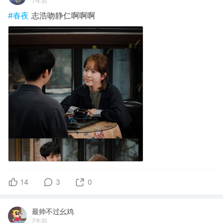
7年前
#春夜
志浩吻静仁啊啊啊
14
3
0
最帅不过幺鸡
7年前