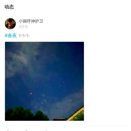
动态
小琬呼神护卫
3月前
#春夜
✨✨✨