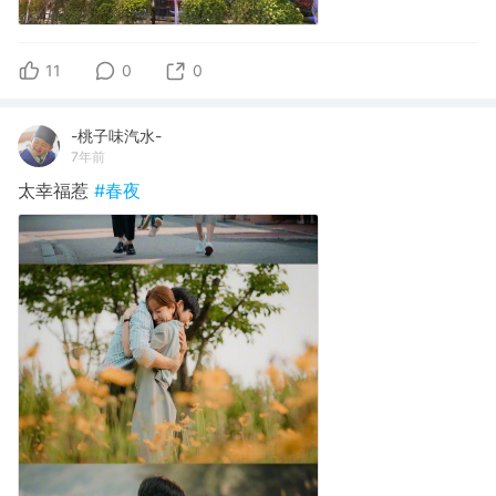
11
0
0
-桃子味汽水-
7年前
太幸福惹
#春夜