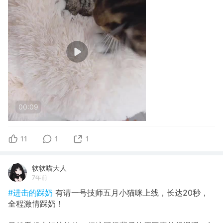
00:09
11
1
1
软软喵大人
7年前
#进击的踩奶
有请一号技师五月小猫咪上线，长达20秒，
全程激情踩奶！