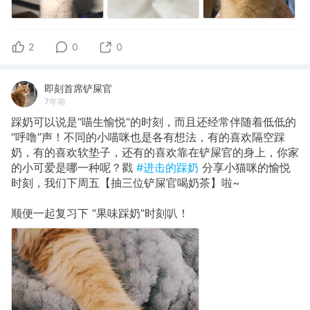
2
0
0
即刻首席铲屎官
7年前
踩奶可以说是“喵生愉悦”的时刻，而且还经常伴随着低低的
“呼噜”声！不同的小喵咪也是各有想法，有的喜欢隔空踩
奶，有的喜欢软垫子，还有的喜欢靠在铲屎官的身上，你家
的小可爱是哪一种呢？戳
#进击的踩奶
分享小猫咪的愉悦
时刻，我们下周五【抽三位铲屎官喝奶茶】啦~
顺便一起复习下 “果味踩奶”时刻叭！