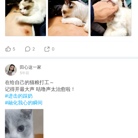
5
2
0
田心这一家
5年前
在给自己的猫粮打工～
记得开最大声 咕噜声太治愈啦！
#进击的踩奶
#融化我心的瞬间