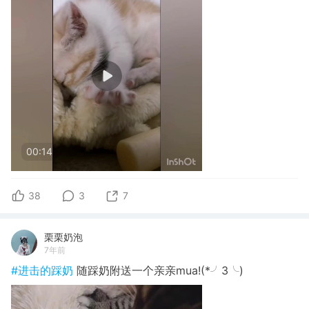
00:14
38
3
7
栗栗奶泡
7年前
#进击的踩奶
随踩奶附送一个亲亲mua!(*╯3╰)