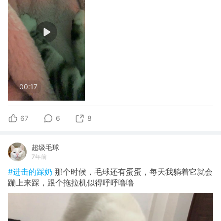
00:17
67
6
8
超级毛球
7年前
#进击的踩奶
那个时候，毛球还有蛋蛋，每天我躺着它就会
蹦上来踩，跟个拖拉机似得呼呼噜噜