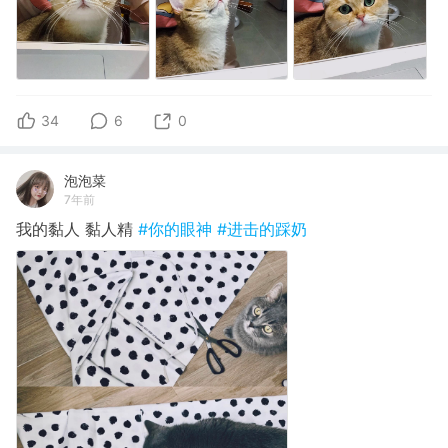
34
6
0
泡泡菜
7年前
我的黏人 黏人精
#你的眼神
#进击的踩奶