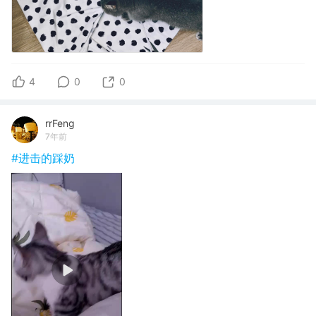
4
0
0
rrFeng
7年前
#进击的踩奶