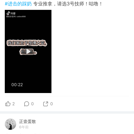
#进击的踩奶
专业推拿，请选3号技师！咕噜！
00:22
2
0
0
正壹蛋散
6年前