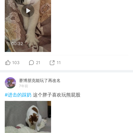
00:32
103
21
11
赛博朋克能玩了再改名
7年前
#进击的踩奶
这个胖子喜欢玩熊屁股