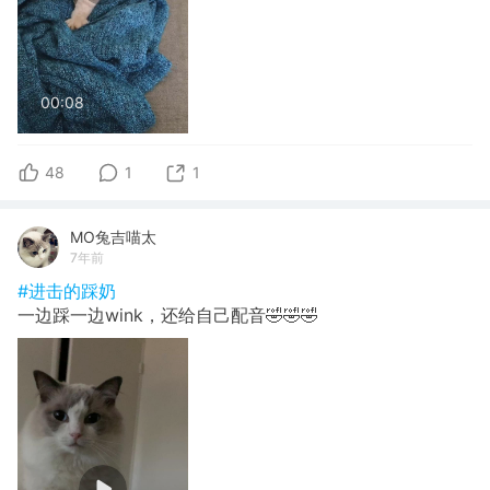
00:08
48
1
1
MO兔吉喵太
7年前
#进击的踩奶
一边踩一边wink，还给自己配音🤣🤣🤣