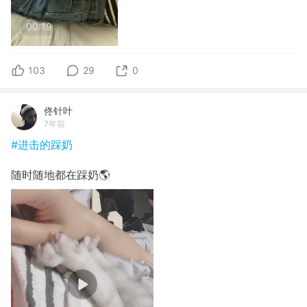
00:19
103
29
0
佟针叶
7年前
#进击的踩奶
随时随地都在踩奶🌎