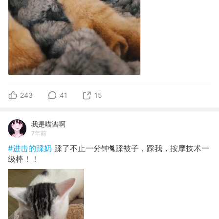
243
41
15
我是喵酱啊
7年前
#进击的踩奶
踩了不止一分钟🐈踩被子，踩我，按摩技术一
级棒！！