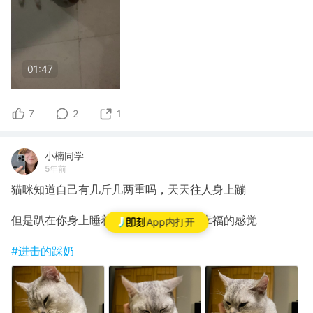
01:47
7
2
1
小楠同学
5年前
猫咪知道自己有几斤几两重吗，天天往人身上蹦
但是趴在你身上睡着的时候，又有种很幸福的感觉
App内打开
#进击的踩奶