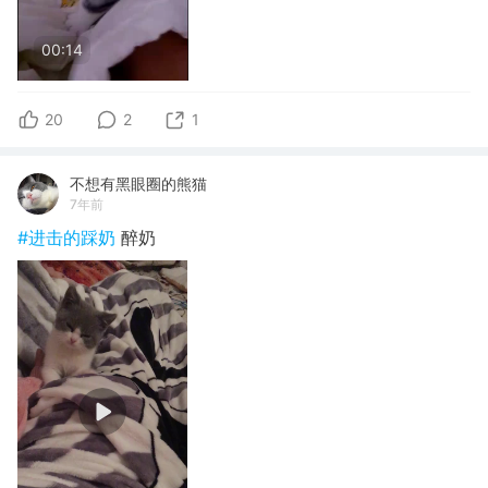
00:14
20
2
1
不想有黑眼圈的熊猫
7年前
#进击的踩奶
醉奶