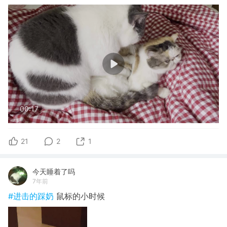
00:17
21
2
1
今天睡着了吗
7年前
#进击的踩奶
鼠标的小时候