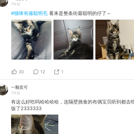
7年前
#猫咪有撮聪明毛
看来是整条街最聪明的仔了～
30
12
1
一颗奕可
7年前
有这么好吃吗哈哈哈哈，连隔壁挑食的布偶宝贝听到都去
饭了2333333