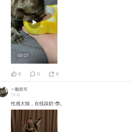
00:27
0
0
0
一颗奕可
7年前
性感大猫，在线踩奶◝😎◟