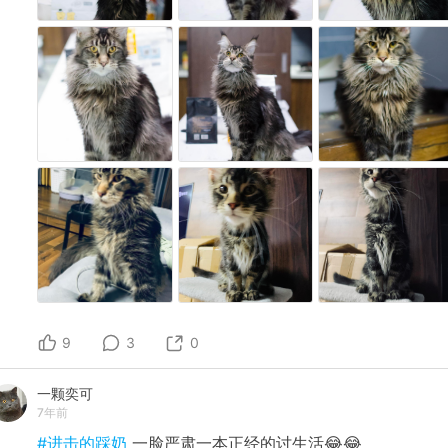
9
3
0
一颗奕可
7年前
#进击的踩奶
一脸严肃一本正经的讨生活😂😂