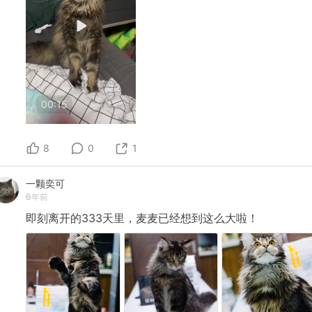
00:15
8
0
1
一颗奕可
6年前
即刻离开的333天里，麦麦已经想到这么大啦！