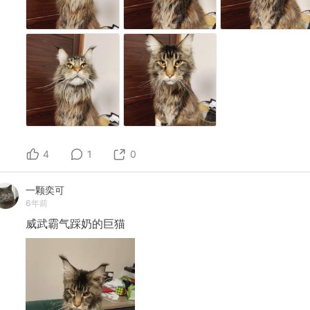
4
1
0
一颗奕可
6年前
威武霸气踩奶的巨猫