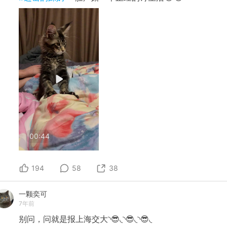
00:44
194
58
38
一颗奕可
7年前
别问，问就是报上海交大◝😎◟◝😎◟◝😎◟