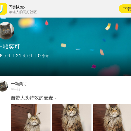
即刻App
下
年轻人的同好社区
一颗奕可
6
21
0
关注
被关注
夸夸
一颗奕可
6年前
自带大头特效的麦麦～