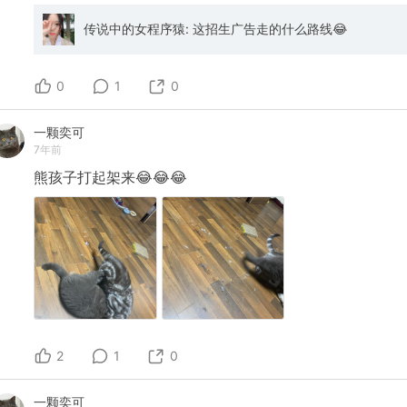
传说中的女程序猿: 这招生广告走的什么路线😂
0
1
0
一颗奕可
7年前
熊孩子打起架来😂😂😂
2
1
0
一颗奕可