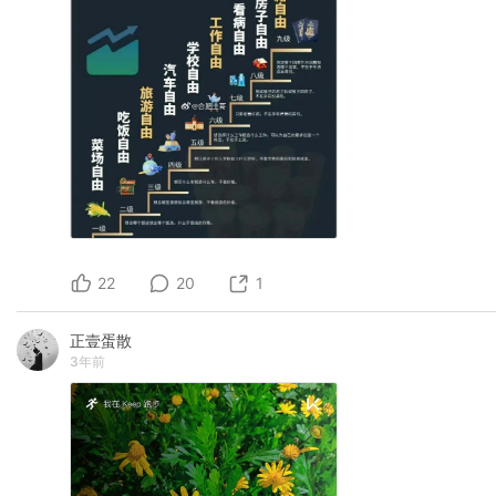
22
20
1
正壹蛋散
3年前