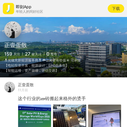
即刻App
下载
年轻人的同好社区
正壹蛋散
159
27
0
关注
被关注
夸夸
🔝光储充新能源服务商🔝 ☘️让光更有价值☀️ 🉑承接
【电站投资开发，能源设计，EPC总承包】
【智能运维，资产管理，评估交易】
正壹蛋散
11月前
这个行业的🧱砖搬起来格外的烫手