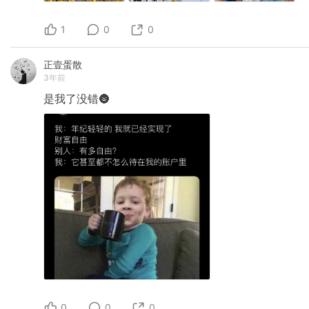
1
0
0
正壹蛋散
3年前
是我了没错🌚
0
0
0