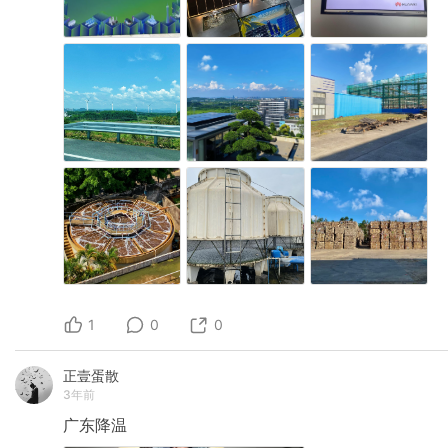
1
0
0
正壹蛋散
3年前
广东降温