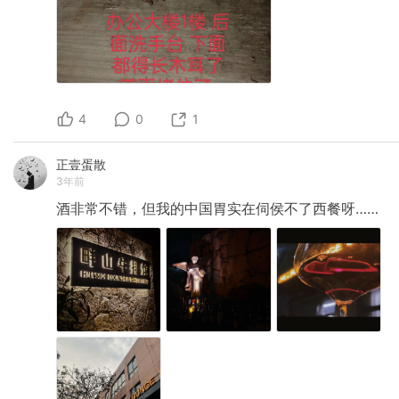
4
0
1
正壹蛋散
3年前
酒非常不错，但我的中国胃实在伺侯不了西餐呀……