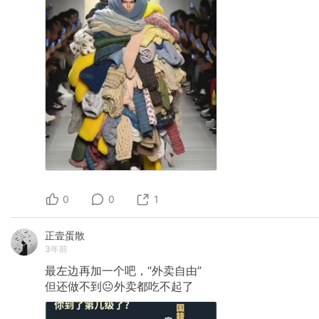
0
0
1
正壹蛋散
3年前
最左边再加一个吧，“外卖自由”
但还做不到😐外卖都吃不起了