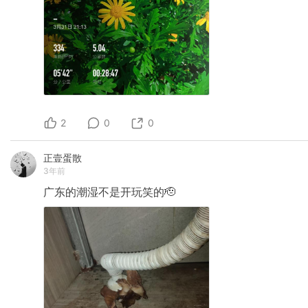
2
0
0
正壹蛋散
3年前
广东的潮湿不是开玩笑的🫡