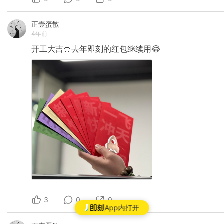
正壹蛋散
4年前
开工大吉🍊去年即刻的红包继续用😂
3
0
0
App内打开