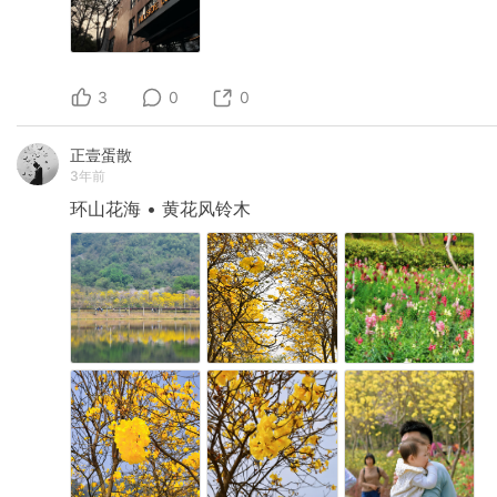
3
0
0
正壹蛋散
3年前
环山花海
•
黄花风铃木