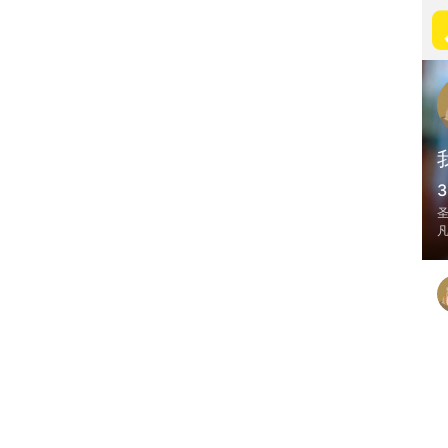
3
圣
凡