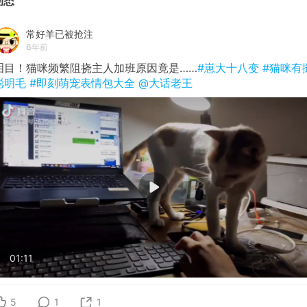
动态
常好羊已被抢注
6年前
泪目！猫咪频繁阻挠主人加班原因竟是……
#崽大十八变
#猫咪有
聪明毛
#即刻萌宠表情包大全
@大话老王
01:11
5
1
1