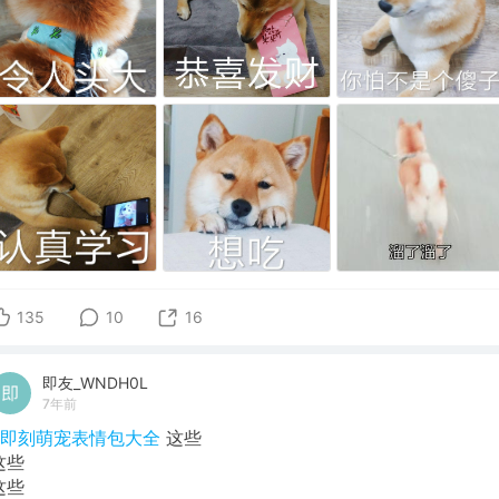
135
10
16
即友_WNDH0L
7年前
#即刻萌宠表情包大全
这些
这些
这些