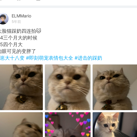
ELMMario
5年前
大脸猫踩奶四连拍🐱
p4三个月大的时候
p5四个月大
肉眼可见的变胖了
#崽大十八变
#即刻萌宠表情包大全
#进击的踩奶