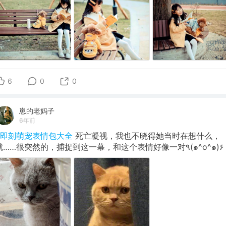
6
0
0
崽的老妈子
6年前
#即刻萌宠表情包大全
死亡凝视，我也不晓得她当时在想什么，
就……很突然的，捕捉到这一幕，和这个表情好像一对٩(๑^o^๑)۶