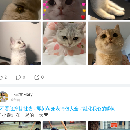
2
0
0
小丑女Mary
6年前
#不看脸穿搭挑战
#即刻萌宠表情包大全
#融化我心的瞬间
和小泰迪在一起的一天❤️