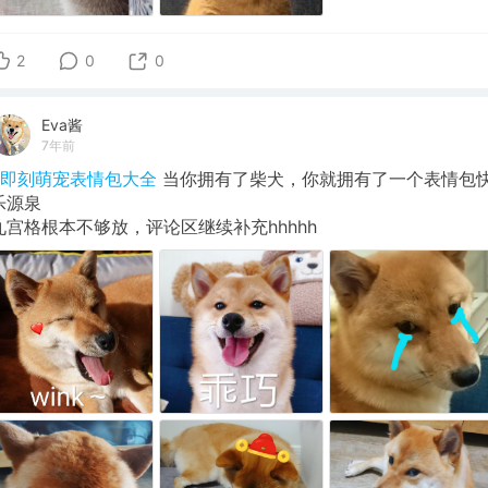
2
0
0
Eva酱
7年前
#即刻萌宠表情包大全
当你拥有了柴犬，你就拥有了一个表情包
乐源泉
九宫格根本不够放，评论区继续补充hhhhh