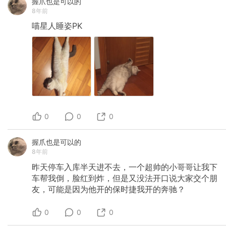
握爪也是可以的
8年前
喵星人睡姿PK
0
0
0
握爪也是可以的
8年前
昨天停车入库半天进不去，一个超帅的小哥哥让我下
车帮我倒，脸红到炸，但是又没法开口说大家交个朋
友，可能是因为他开的保时捷我开的奔驰？
0
0
0