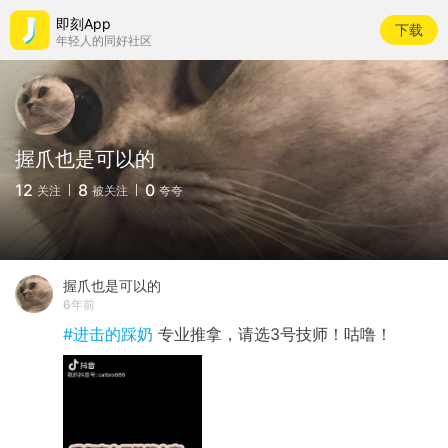
即刻App
下载
年轻人的同好社区
握爪也是可以的
12
8
0
关注
被关注
夸夸
握爪也是可以的
6年前
#进击的踩奶
专业推拿，请选3号技师！咕噜！