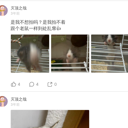
灭顶之哉
3年前
是我不想拍吗？是我拍不着
跟个老鼠一样到处乱窜👍
4
4
0
灭顶之哉
3年前