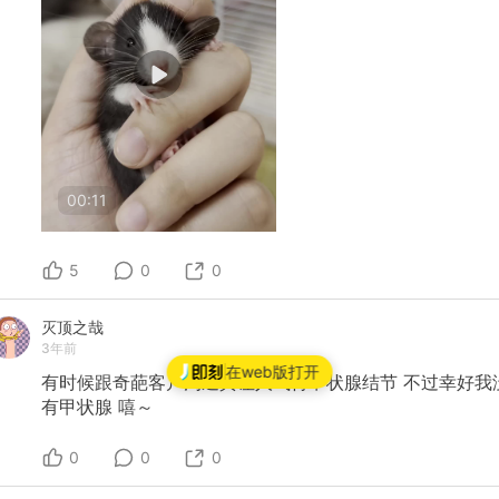
00:11
5
0
0
灭顶之哉
3年前
在web版打开
有时候跟奇葩客户沟通真让人气得甲状腺结节
不过幸好我
有甲状腺
嘻～
0
0
0