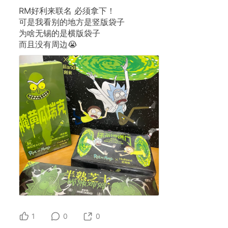
RM好利来联名
必须拿下！
可是我看别的地方是竖版袋子
为啥无锡的是横版袋子
而且没有周边😭
1
0
0