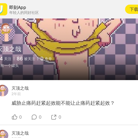
即刻App
下
年轻人的同好社区
灭顶之哉
4
86
0
关注
被关注
夸夸
我有一个罐头
灭顶之哉
2年前
威胁止痛药赶紧起效能不能让止痛药赶紧起效？
0
0
0
灭顶之哉