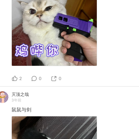
2
0
0
灭顶之哉
3年前
鼠鼠与剑