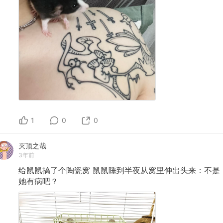
1
0
0
灭顶之哉
3年前
给鼠鼠搞了个陶瓷窝
鼠鼠睡到半夜从窝里伸出头来：不是
她有病吧？