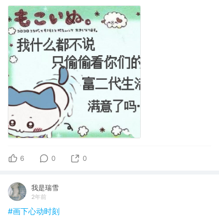
6
0
0
我是瑞雪
2年前
#画下心动时刻