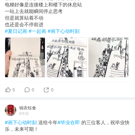
电梯好像是连接楼上和楼下的休息站
一站上去就能瞬间停止思考
但是就算站着不动
也还是会不停前进
#夏日记画
#一起画
#画下心动时刻
5
0
0
锦衣钰食
6年前
#画下心动时刻
送给今年
#毕业在即
的三位客人，祝毕业快
乐，未来可期！