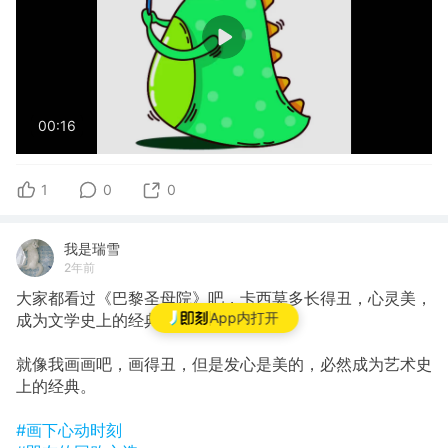
00:16
1
0
0
我是瑞雪
2年前
大家都看过《巴黎圣母院》吧，卡西莫多长得丑，心灵美，
App内打开
成为文学史上的经典形象。
就像我画画吧，画得丑，但是发心是美的，必然成为艺术史
上的经典。
#画下心动时刻