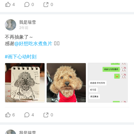
4
0
0
我是瑞雪
2年前
不再抽象了～
感谢
@好想吃水煮鱼片
❤️‍🔥
#画下心动时刻
6
4
0
我是瑞雪