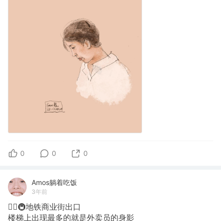
0
0
0
Amos躺着吃饭
3年前
✍🏽🚇地铁商业街出口
楼梯上出现最多的就是外卖员的身影