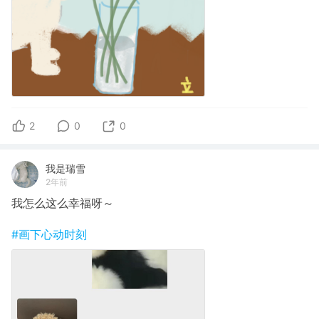
2
0
0
我是瑞雪
2年前
我怎么这么幸福呀～
#画下心动时刻