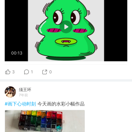
00:13
3
1
0
须王环
7年前
#画下心动时刻
今天画的水彩小幅作品