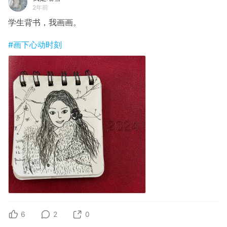
2年前
学生背书，我画画。
#画下心动时刻
6
2
0