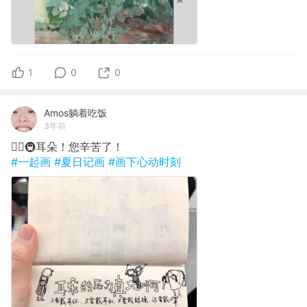
1
0
0
Amos躺着吃饭
3年前
✍🏽🚇耳朵！您辛苦了！
#一起画
#夏日记画
#画下心动时刻