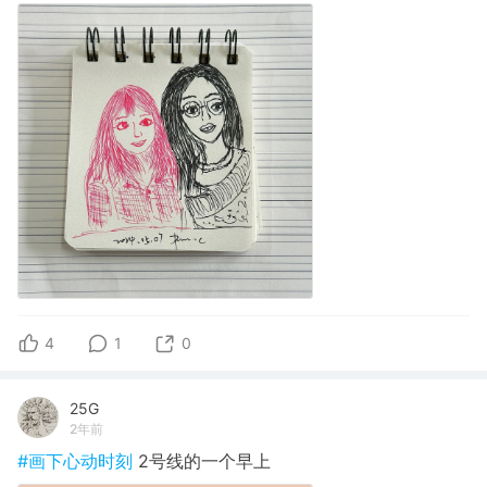
4
1
0
25G
2年前
#画下心动时刻
2号线的一个早上