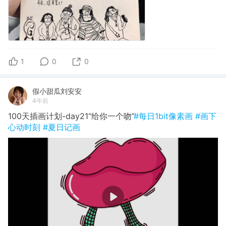
1
0
0
假小甜瓜刘安安
4年前
100天插画计划-day21“给你一个吻”
#每日1bit像素画
#画下
心动时刻
#夏日记画