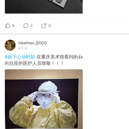
9
2
0
Heathen_BGD0
6年前
#画下心动时刻
在重庆美术馆看到的👍
向抗疫的医护人员致敬！！！