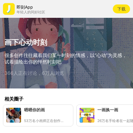
即刻App
下载
年轻人的同好社区
画下心动时刻
很多创作往往藏着我们某一时刻的情感，以“心动”为灵感，
试着描绘出你的怦然时刻吧
366人正在讨论，6万人浏览
相关圈子
晒晒你的画
一画换一画
53万名小画师正在创作👩🏻‍🎨