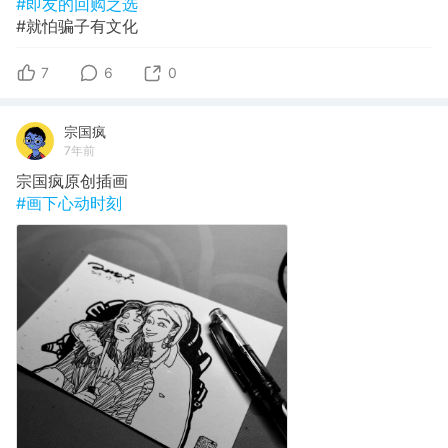
#即友的回购之选
#就怕骗子有文化
7
6
0
宗国疯
7年前
宗国疯原创插画
#画下心动时刻