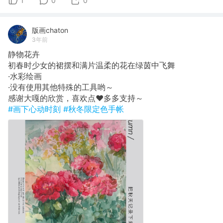
1
0
0
版画chaton
3年前
静物花卉
初春时少女的裙摆和满片温柔的花在绿茵中飞舞
·水彩绘画
·没有使用其他特殊的工具哟～
感谢大嘎的欣赏，喜欢点♥️多多支持～
#画下心动时刻
#秋冬限定色手帐