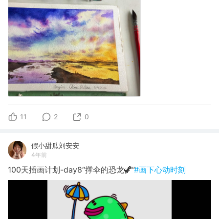
11
2
0
假小甜瓜刘安安
4年前
100天插画计划-day8“撑伞的恐龙🦖”
#画下心动时刻