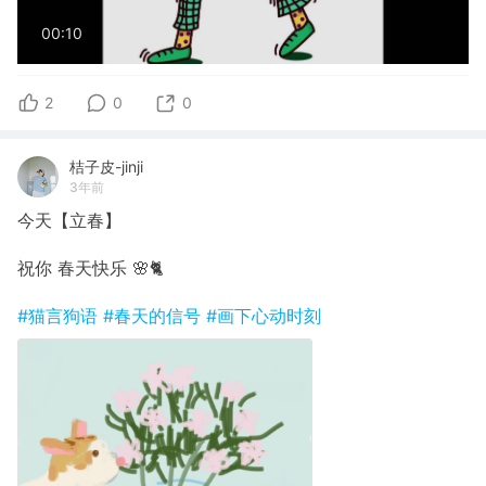
00:10
2
0
0
桔子皮-jinji
3年前
今天【立春】
祝你 春天快乐 🌸🐈
#猫言狗语
#春天的信号
#画下心动时刻