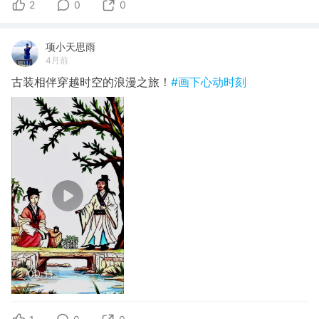
2
0
0
项小天思雨
4月前
古装相伴穿越时空的浪漫之旅！
#画下心动时刻
00:11