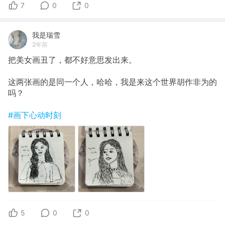
7
0
0
我是瑞雪
2年前
把美女画丑了，都不好意思发出来。
这两张画的是同一个人，哈哈，我是来这个世界胡作非为的
吗？
#画下心动时刻
5
0
0