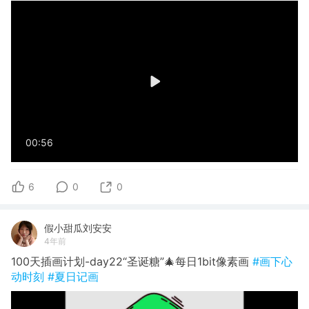
00:56
6
0
0
假小甜瓜刘安安
4年前
100天插画计划-day22“圣诞糖”🎄每日1bit像素画
#画下心
动时刻
#夏日记画