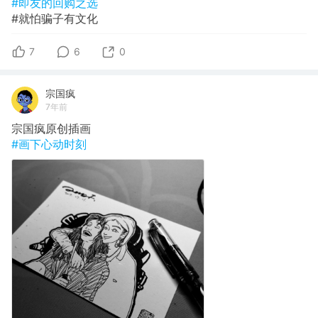
#即友的回购之选
#就怕骗子有文化
7
6
0
宗国疯
7年前
宗国疯原创插画
#画下心动时刻