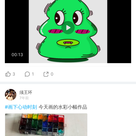
00:13
3
1
0
须王环
7年前
#画下心动时刻
今天画的水彩小幅作品