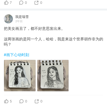
7
0
0
我是瑞雪
2年前
把美女画丑了，都不好意思发出来。
这两张画的是同一个人，哈哈，我是来这个世界胡作非为的
吗？
#画下心动时刻
5
0
0