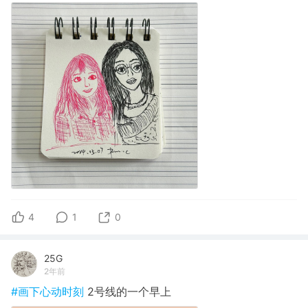
4
1
0
25G
2年前
#画下心动时刻
2号线的一个早上