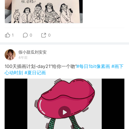
1
0
0
假小甜瓜刘安安
4年前
100天插画计划-day21“给你一个吻”
#每日1bit像素画
#画下
心动时刻
#夏日记画