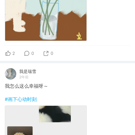
2
0
0
我是瑞雪
2年前
我怎么这么幸福呀～
#画下心动时刻