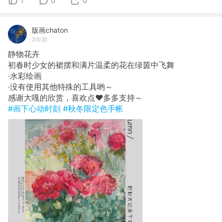
1
0
0
版画chaton
3年前
静物花卉
初春时少女的裙摆和满片温柔的花在绿茵中飞舞
·水彩绘画
·没有使用其他特殊的工具哟～
感谢大嘎的欣赏，喜欢点♥️多多支持～
#画下心动时刻
#秋冬限定色手帐