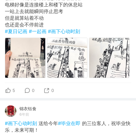
电梯好像是连接楼上和楼下的休息站
一站上去就能瞬间停止思考
但是就算站着不动
也还是会不停前进
#夏日记画
#一起画
#画下心动时刻
5
0
0
锦衣钰食
6年前
#画下心动时刻
送给今年
#毕业在即
的三位客人，祝毕业快
乐，未来可期！