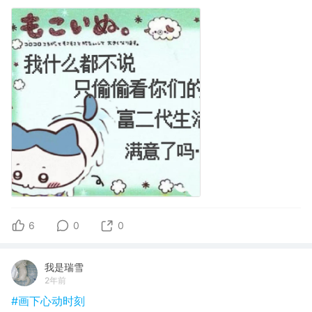
6
0
0
我是瑞雪
2年前
#画下心动时刻