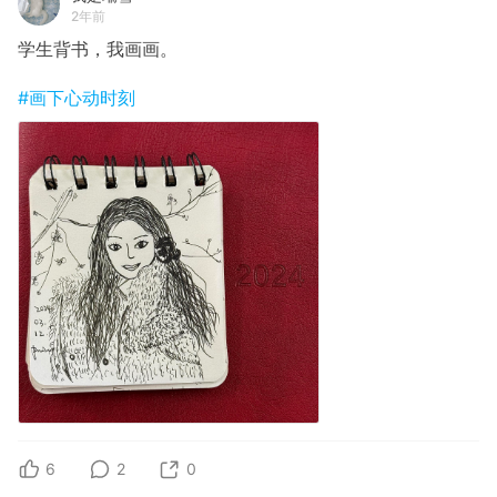
2年前
学生背书，我画画。
#画下心动时刻
6
2
0