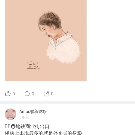
0
0
0
Amos躺着吃饭
3年前
✍🏽🚇地铁商业街出口
楼梯上出现最多的就是外卖员的身影