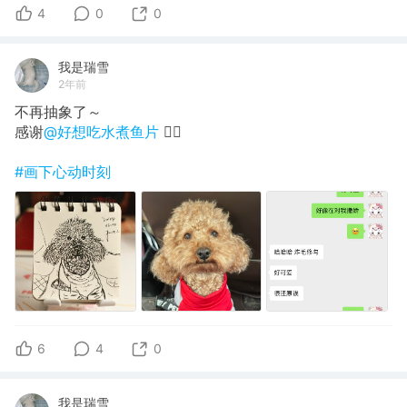
4
0
0
我是瑞雪
2年前
不再抽象了～
感谢
@好想吃水煮鱼片
❤️‍🔥
#画下心动时刻
6
4
0
我是瑞雪