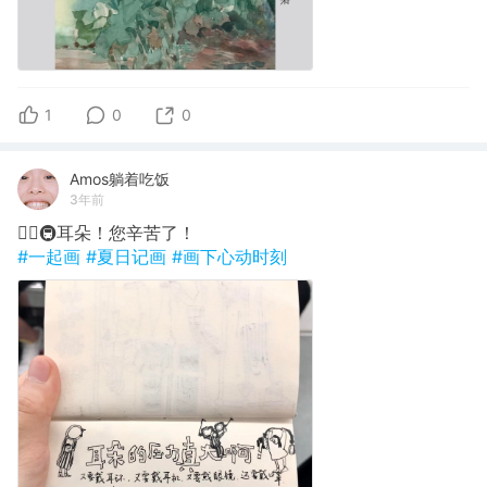
1
0
0
Amos躺着吃饭
3年前
✍🏽🚇耳朵！您辛苦了！
#一起画
#夏日记画
#画下心动时刻