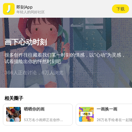
即刻App
下载
年轻人的同好社区
画下心动时刻
很多创作往往藏着我们某一时刻的情感，以“心动”为灵感，
试着描绘出你的怦然时刻吧
366人正在讨论，6万人浏览
相关圈子
晒晒你的画
一画换一画
53万名小画师正在创作👩🏻‍🎨