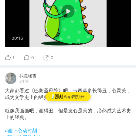
00:16
1
0
0
我是瑞雪
2年前
大家都看过《巴黎圣母院》吧，卡西莫多长得丑，心灵美，
App内打开
成为文学史上的经典形象。
就像我画画吧，画得丑，但是发心是美的，必然成为艺术史
上的经典。
#画下心动时刻