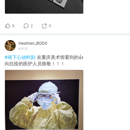
9
2
0
Heathen_BGD0
6年前
#画下心动时刻
在重庆美术馆看到的👍
向抗疫的医护人员致敬！！！