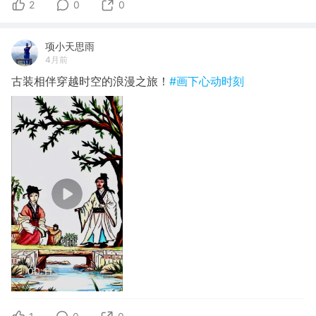
2
0
0
项小天思雨
4月前
古装相伴穿越时空的浪漫之旅！
#画下心动时刻
00:11