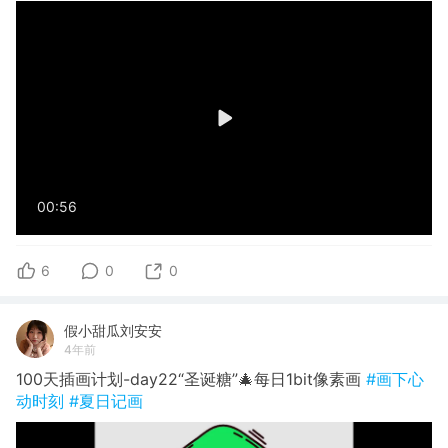
00:56
6
0
0
假小甜瓜刘安安
4年前
100天插画计划-day22“圣诞糖”🎄每日1bit像素画
#画下心
动时刻
#夏日记画