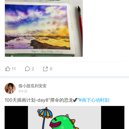
11
2
0
假小甜瓜刘安安
4年前
100天插画计划-day8“撑伞的恐龙🦖”
#画下心动时刻