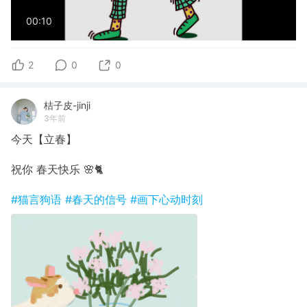
00:10
2
0
0
桔子皮-jinji
3年前
今天【立春】
祝你 春天快乐 🌸🐈
#猫言狗语
#春天的信号
#画下心动时刻