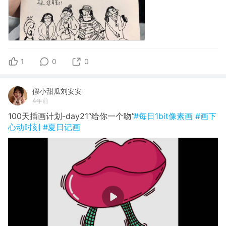
1
0
0
假小甜瓜刘安安
4年前
100天插画计划-day21“给你一个吻”
#每日1bit像素画
#画下
心动时刻
#夏日记画