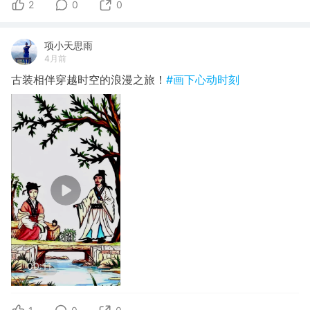
2
0
0
项小天思雨
4月前
古装相伴穿越时空的浪漫之旅！
#画下心动时刻
00:11