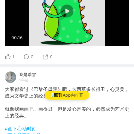
00:16
1
0
0
我是瑞雪
2年前
大家都看过《巴黎圣母院》吧，卡西莫多长得丑，心灵美，
App内打开
成为文学史上的经典形象。
就像我画画吧，画得丑，但是发心是美的，必然成为艺术史
上的经典。
#画下心动时刻