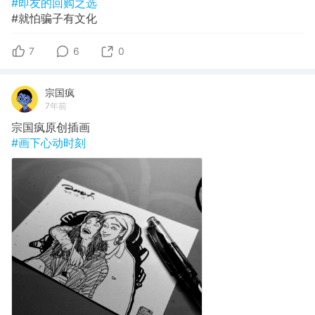
#即友的回购之选
#就怕骗子有文化
7
6
0
宗国疯
7年前
宗国疯原创插画
#画下心动时刻