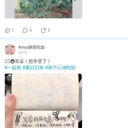
1
0
0
Amos躺着吃饭
3年前
✍🏽🚇耳朵！您辛苦了！
#一起画
#夏日记画
#画下心动时刻