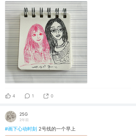
4
1
0
25G
2年前
#画下心动时刻
2号线的一个早上