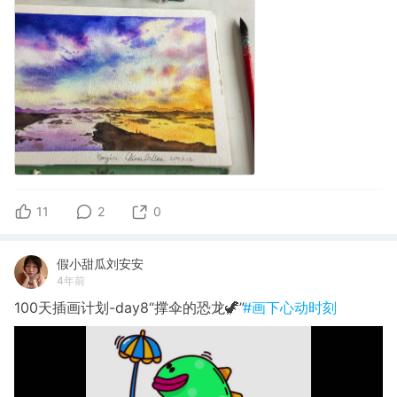
11
2
0
假小甜瓜刘安安
4年前
100天插画计划-day8“撑伞的恐龙🦖”
#画下心动时刻