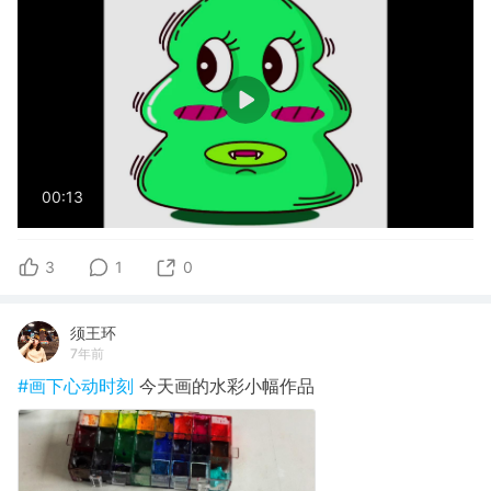
00:13
3
1
0
须王环
7年前
#画下心动时刻
今天画的水彩小幅作品