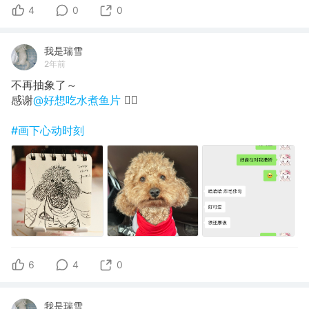
4
0
0
我是瑞雪
2年前
不再抽象了～
感谢
@好想吃水煮鱼片
❤️‍🔥
#画下心动时刻
6
4
0
我是瑞雪