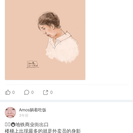
0
0
0
Amos躺着吃饭
3年前
✍🏽🚇地铁商业街出口
楼梯上出现最多的就是外卖员的身影