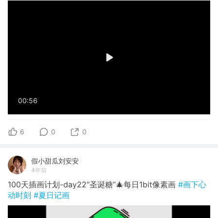
00:56
6
0
0
假小甜瓜刘安安
4年前
100天插画计划-day22“圣诞糖”🎄每日1bit像素画
#画下心
动时刻
#夏日记画