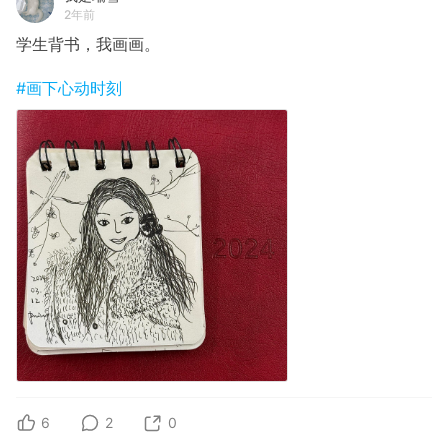
2年前
学生背书，我画画。
#画下心动时刻
6
2
0