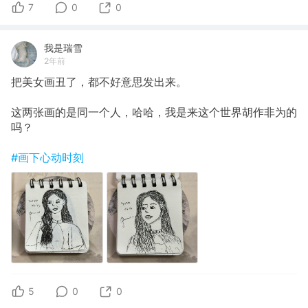
7
0
0
我是瑞雪
2年前
把美女画丑了，都不好意思发出来。
这两张画的是同一个人，哈哈，我是来这个世界胡作非为的
吗？
#画下心动时刻
5
0
0