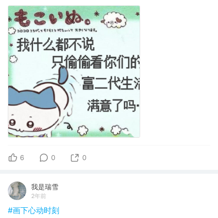
6
0
0
我是瑞雪
2年前
#画下心动时刻