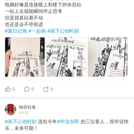
电梯好像是连接楼上和楼下的休息站
一站上去就能瞬间停止思考
但是就算站着不动
也还是会不停前进
#夏日记画
#一起画
#画下心动时刻
5
0
0
锦衣钰食
6年前
#画下心动时刻
送给今年
#毕业在即
的三位客人，祝毕业快
乐，未来可期！