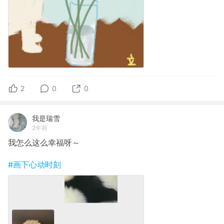
2
0
0
我是瑞雪
2年前
我怎么这么幸福呀～
#画下心动时刻