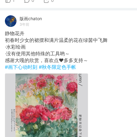
1
0
0
版画chaton
3年前
静物花卉
初春时少女的裙摆和满片温柔的花在绿茵中飞舞
·水彩绘画
·没有使用其他特殊的工具哟～
感谢大嘎的欣赏，喜欢点♥️多多支持～
#画下心动时刻
#秋冬限定色手帐