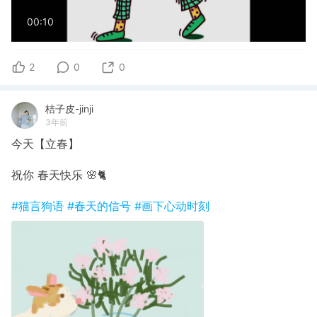
00:10
2
0
0
桔子皮-jinji
3年前
今天【立春】
祝你 春天快乐 🌸🐈
#猫言狗语
#春天的信号
#画下心动时刻