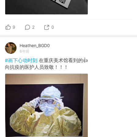
9
2
0
Heathen_BGD0
6年前
#画下心动时刻
在重庆美术馆看到的👍
向抗疫的医护人员致敬！！！