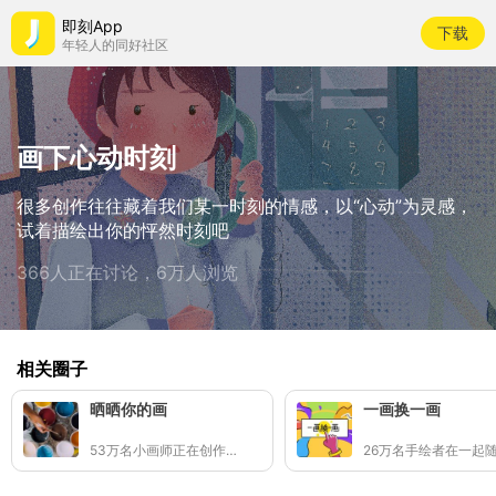
即刻App
下载
年轻人的同好社区
画下心动时刻
很多创作往往藏着我们某一时刻的情感，以“心动”为灵感，
试着描绘出你的怦然时刻吧
366人正在讨论，6万人浏览
相关圈子
晒晒你的画
一画换一画
53万名小画师正在创作👩🏻‍🎨