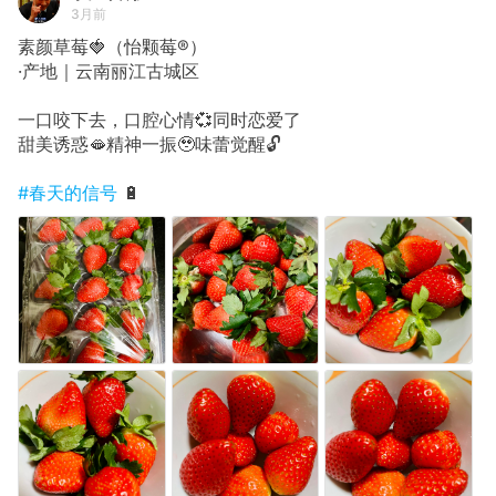
3月前
素颜草莓🍓（怡颗莓®️）
·产地｜云南丽江古城区
一口咬下去，口腔心情💞同时恋爱了
甜美诱惑🫦精神一振🥹味蕾觉醒🔓
#春天的信号
🔋