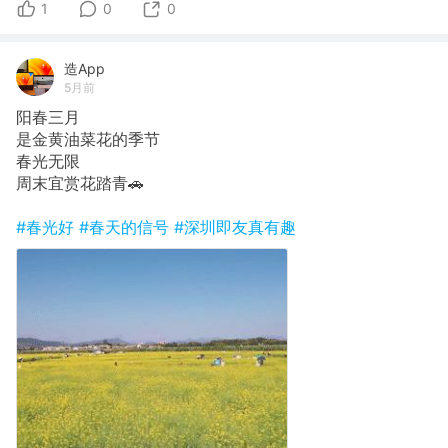
1
0
0
造App
5月前
阳春三月
是金黄油菜花的季节
春光无限
周末宜赏花踏青🚗
#春光好
#春天的信号
#深圳即友真有趣