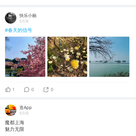
快乐小杨
5月前
#春天的信号
1
0
0
造App
5月前
魔都上海
魅力无限