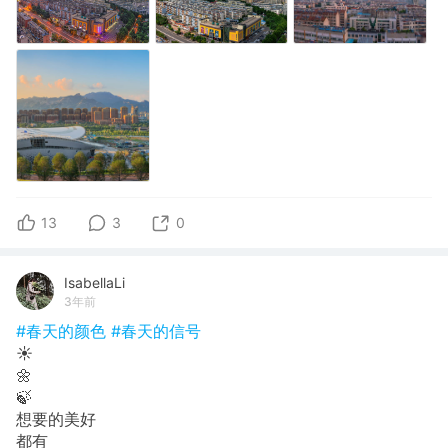
13
3
0
IsabellaLi
3年前
#春天的颜色
#春天的信号
☀️
🌼
🍃
想要的美好
都有