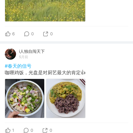
6
0
0
i人独自闯天下
5月前
#春天的信号
咖喱鸡饭，光盘是对厨艺最大的肯定👍
1
0
0