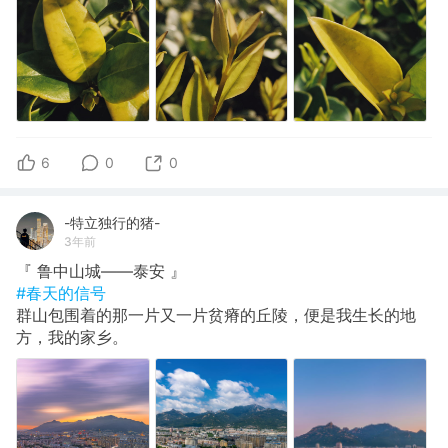
6
0
0
-特立独行的猪-
3年前
『 鲁中山城——泰安 』
#春天的信号
群山包围着的那一片又一片贫瘠的丘陵，便是我生长的地
方，我的家乡。