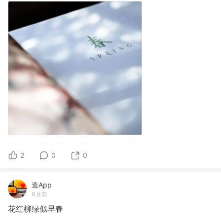
2
0
0
造App
6月前
花红柳绿似早春