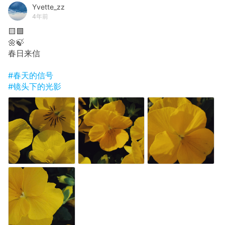
Yvette_zz
4年前
🟨🟩
🌼🍃
春日来信
#春天的信号
#镜头下的光影