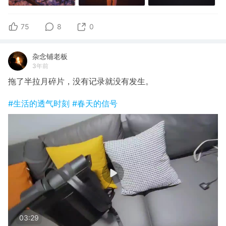
75
8
0
杂念铺老板
3年前
拖了半拉月碎片，没有记录就没有发生。
#生活的透气时刻
#春天的信号
03:29