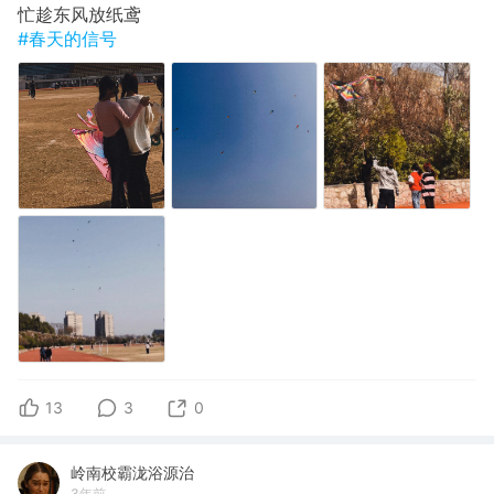
忙趁东风放纸鸢
#春天的信号
13
3
0
岭南校霸泷浴源治
3年前