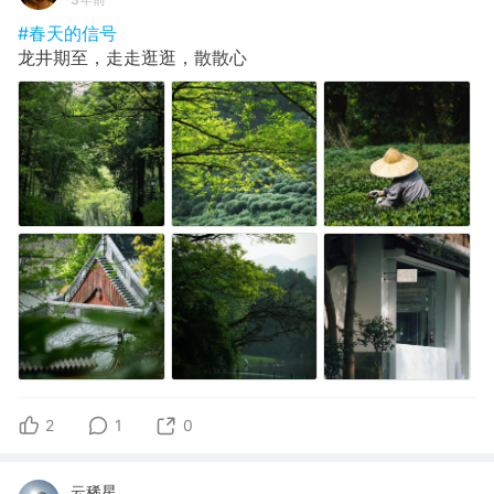
#春天的信号
龙井期至，走走逛逛，散散心
2
1
0
云稀星