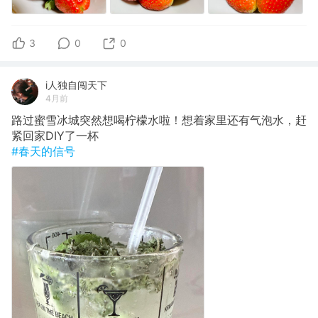
3
0
0
i人独自闯天下
4月前
路过蜜雪冰城突然想喝柠檬水啦！想着家里还有气泡水，赶
紧回家DIY了一杯
#春天的信号