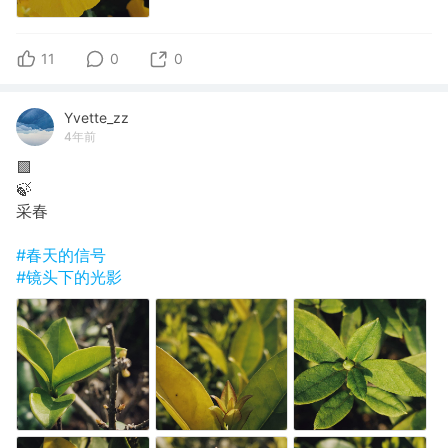
11
0
0
Yvette_zz
4年前
🟩
🍃
采春
#春天的信号
#镜头下的光影