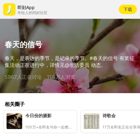
即刻App
下载
年轻人的同好社区
春天的信号
春天，是表达的季节，是记录的季节。#春天的信号 有奖征
集活动正在进行中，详情见@生活委员 动态。
5967人正在讨论，11.6万人浏览
相关圈子
今日份的摄影
诗歌会
100万+名即友与你一起燃烧快门(๑ •̀∀-)و✧
17万名即友正在分享