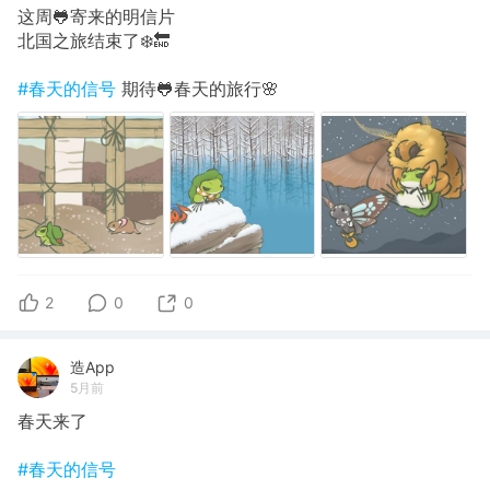
这周🐸寄来的明信片
北国之旅结束了❄️🔚
#春天的信号
期待🐸春天的旅行🌸
2
0
0
造App
5月前
春天来了
#春天的信号