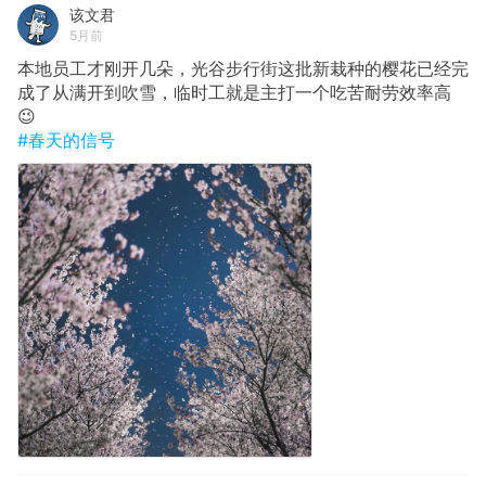
该文君
5月前
本地员工才刚开几朵，光谷步行街这批新栽种的樱花已经完
成了从满开到吹雪，临时工就是主打一个吃苦耐劳效率高
😉
#春天的信号