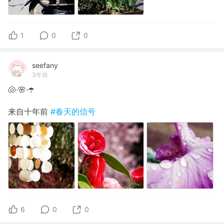
1
0
0
seefany
3年前
🐚·🌸·☂️
来自十年前
#春天的信号
6
0
0