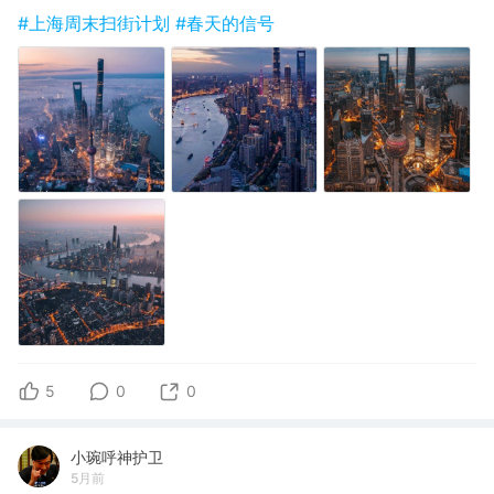
#上海周末扫街计划
#春天的信号
5
0
0
小琬呼神护卫
5月前