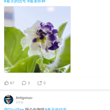
#春天的信号
#春来即种
67
3
0
Antigonus-
3年前
@01coffee
喝个午咖啡
#春天的信号