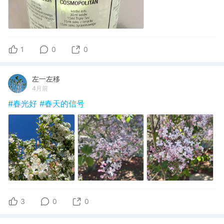
1
0
0
左一左移
4月前
#春光好
#春天的信号
3
0
0