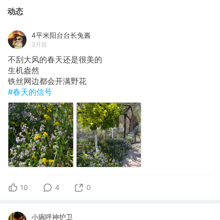
动态
4平米阳台台长兔酱
3月前
不刮大风的春天还是很美的
生机盎然
铁丝网边都会开满野花
#春天的信号
10
4
0
小琬呼神护卫