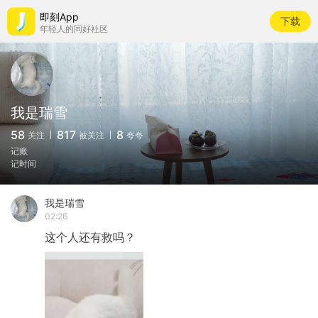
即刻App
下载
年轻人的同好社区
我是瑞雪
58
817
8
关注
被关注
夸夸
记账
记时间
我是瑞雪
02:26
这个人还有救吗？