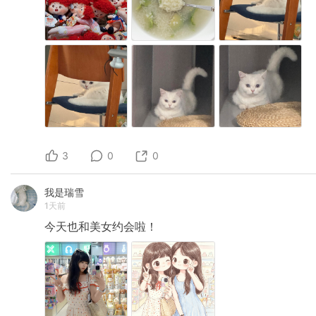
3
0
0
我是瑞雪
1天前
今天也和美女约会啦！