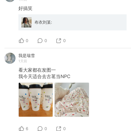
好搞笑
布衣刘某:
0
0
0
我是瑞雪
1天前
看大家都在发图一
我今天适合去古茗当NPC
6
0
0