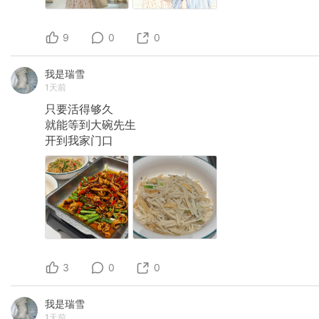
9
0
0
我是瑞雪
1天前
只要活得够久
就能等到大碗先生
开到我家门口
3
0
0
我是瑞雪
1天前