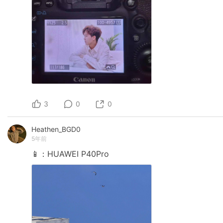
3
0
0
Heathen_BGD0
5年前
📱：HUAWEI
P40Pro