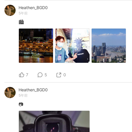
Heathen_BGD0
5年前
🏙
7
5
0
Heathen_BGD0
5年前
📷