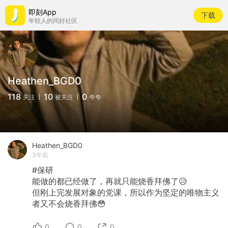
即刻App
下载
年轻人的同好社区
Heathen_BGD0
118
10
0
关注
被关注
夸夸
Heathen_BGD0
3年前
#保研
能做的都已经做了，再就只能烧香拜佛了😥
但刚上完发展对象的党课，所以作为坚定的唯物主义
者又不会烧香拜佛😳
0
0
0