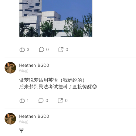
3
0
0
Heathen_BGD0
5年前
做梦说梦话用英语（我妈说的）
后来梦到民法考试挂科了直接惊醒😓
1
0
0
Heathen_BGD0
5年前
☔️