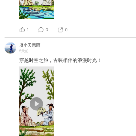
00:10
1
0
0
项小天思雨
5天前
穿越时空之旅，古装相伴的浪漫时光！
00:12