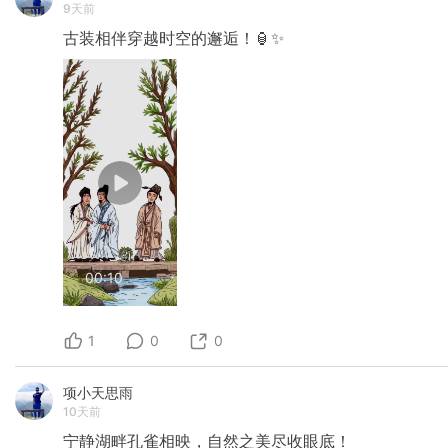
9天前
古装相伴穿越时空的邂逅！🏮✨
00:10
1
0
0
项小天思雨
10天前
宁静湖畔孔雀相映，自然之美尽收眼底！