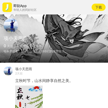
即刻App
下载
年轻人的同好社区
项小天思雨
0
1
0
关注
被关注
夸夸
绘画爱好者，记录和分享！期待你们的推荐指导….
项小天思雨
2天前
立秋时节，山水间静享自然之美。