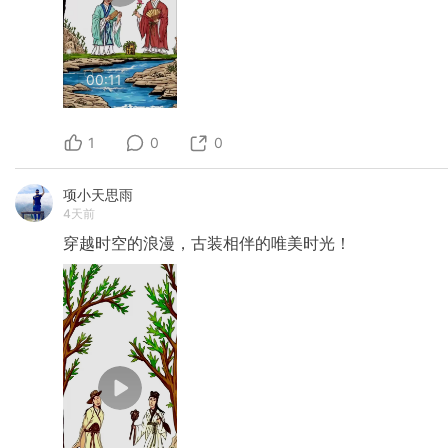
00:11
1
0
0
项小天思雨
4天前
穿越时空的浪漫，古装相伴的唯美时光！