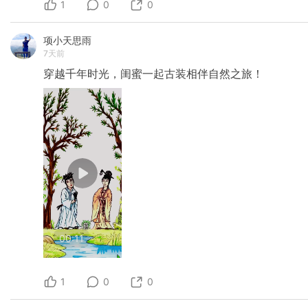
1
0
0
项小天思雨
7天前
穿越千年时光，闺蜜一起古装相伴自然之旅！
00:11
1
0
0