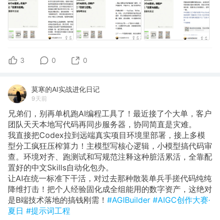
3
0
0
莫寒的AI实战进化日记
9天前
兄弟们，别再单机跑AI编程工具了！最近接了个大单，客户
团队天天本地写代码再同步服务器，协同简直是灾难。
我直接把Codex拉到远端真实项目环境里部署，接上多模
型分工疯狂压榨算力！主模型写核心逻辑，小模型搞代码审
查。环境对齐、跑测试和写规范注释这种脏活累活，全靠配
置好的中文Skills自动化包办。
让AI在统一标准下干活，对过去那种散装单兵手搓代码纯纯
降维打击！把个人经验固化成全组能用的数字资产，这绝对
是B端技术落地的搞钱刚需！
#AGIBuilder
#AIGC创作大赛·
夏日
#提示词工程