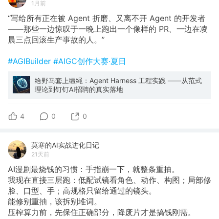
1月前
“写给所有正在被 Agent 折磨、又离不开 Agent 的开发者
——那些一边惊叹于一晚上跑出一个像样的 PR、一边在凌
晨三点回滚生产事故的人。”
#AGIBuilder
#AIGC创作大赛·夏日
给野马套上缰绳：Agent Harness 工程实践 ——从范式
理论到钉钉AI招聘的真实落地
4
0
0
莫寒的AI实战进化日记
21天前
AI漫剧最烧钱的习惯：手指崩一下，就整条重抽。
我现在直接三层跑：低配试镜看角色、动作、构图；局部修
脸、口型、手；高规格只留给通过的镜头。
能修别重抽，该拆别堆词。
压榨算力前，先保住正确部分，降废片才是搞钱刚需。