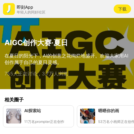
即刻App
下载
年轻人的同好社区
AIGC创作大赛·夏日
在夏日的阳光下，AI的创意之花绚烂地盛开。欢迎大家用AI
创作属于自己的夏日灵感。
755人正在讨论，3.7万人浏览
相关圈子
AI探索站
晒晒你的画
11万名prompter正在创作