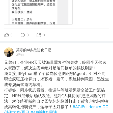
3
0
0
莫寒的AI实战进化日记
2天前
兄弟们，企业HR天天被海量重复咨询轰炸，晚回半天候选
人就跑了，解决这痛点绝对是咱们接单的搞钱刚需！
我直接用Python搭了个多岗位意图识别Agent。针对不同
职位疯狂压榨算力，求职者一发问，系统秒判意图，迅速生
成专属面试邀约草稿。
打标签、同步状态看板、推漏斗等脏活累活全被工作流搞
定，HR只管最后确认发送。这种“人机协同”把控风险的打
法，对传统死板的自动回复纯纯降维打击！帮客户把闲聊变
成高转化招聘资产，这单子太好接了！
#AGIBuilder
#AIGC
创作大赛·夏日
#AI的神奇用法