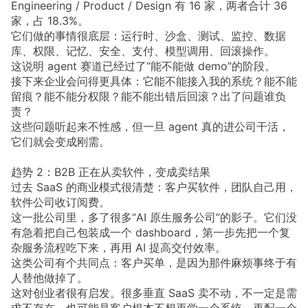
Engineering / Product / Design 有 16 家，两者合计 36
家，占 18.3%。
它们做的事情很底层：运行时、沙盒、测试、监控、数据
库、权限、记忆、安全、支付、模型调用、回滚操作。
这说明 agent 赛道已经过了“能不能做 demo”的阶段。
接下来企业会问得更具体：它能不能接入我的系统？能不能
留痕？能不能分权限？能不能出错后回滚？出了问题谁负
责？
这些问题听起来不性感，但一旦 agent 真的进公司干活，
它们就会变成刚需。
趋势 2：B2B 正在从卖软件，变成卖结果
过去 SaaS 的商业模式很清楚：客户买软件，团队自己用，
软件公司收订阅费。
这一批公司里，多了很多“AI 原生服务公司”的影子。它们没
有急着把自己包装成一个 dashboard，第一步先把一个复
杂服务流程吃下来，再用 AI 提高交付效率。
这类公司有个共同点：客户买单，是因为那件麻烦事终于有
人替他做掉了。
这对创业者很有启发。很多垂直 SaaS 卖不动，不一定是需
求不存在，也可能是客户根本不想再学一个系统、再配一个