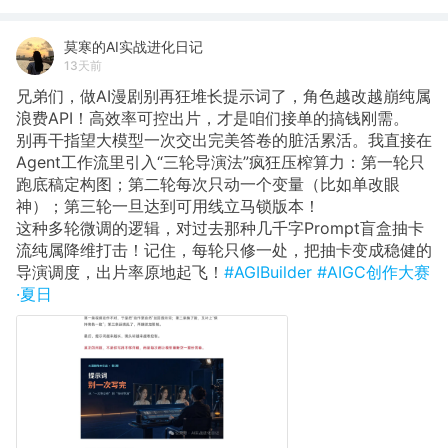
莫寒的AI实战进化日记
13天前
​兄弟们，做AI漫剧别再狂堆长提示词了，角色越改越崩纯属
浪费API！高效率可控出片，才是咱们接单的搞钱刚需。
​别再干指望大模型一次交出完美答卷的脏活累活。我直接在
Agent工作流里引入“三轮导演法”疯狂压榨算力：第一轮只
跑底稿定构图；第二轮每次只动一个变量（比如单改眼
神）；第三轮一旦达到可用线立马锁版本！
​这种多轮微调的逻辑，对过去那种几千字Prompt盲盒抽卡
流纯属降维打击！记住，每轮只修一处，把抽卡变成稳健的
导演调度，出片率原地起飞！
#AGIBuilder
#AIGC创作大赛
·夏日