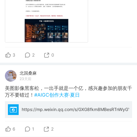
3
2
0
北国桑麻
23天前
美图影像黑客松，一出手就是一个亿，感兴趣参加的朋友千
万不要错过！
#AIGC创作大赛·夏日
https://mp.weixin.qq.com/s/GXG8fkm8MBesRTnWyGYQ
6
1
2