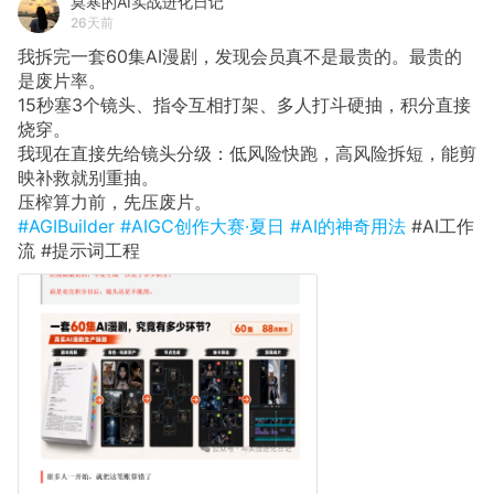
莫寒的AI实战进化日记
26天前
我拆完一套60集AI漫剧，发现会员真不是最贵的。最贵的
是废片率。
15秒塞3个镜头、指令互相打架、多人打斗硬抽，积分直接
烧穿。
我现在直接先给镜头分级：低风险快跑，高风险拆短，能剪
映补救就别重抽。
压榨算力前，先压废片。
#AGIBuilder
#AIGC创作大赛·夏日
#AI的神奇用法
#AI工作
流 #提示词工程