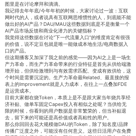
图里是在讨论摩拜和滴滴。
我记得去年年底/今年年初的时候，大家讨论过一波：互联
网时代的人，或者说具有互联网思维惯性的人，到底能不能
做出好的AI产品？DAU/MAU这些数据到底是不是衡量一个
AI产品市场反馈和商业化潜力的关键指标？
我觉得这些数据在讨论“下一代流量入口”的维度肯定有很强
的价值，说不定豆包就是唯一能做成本地生活/电商数据入
口的产品。
但这期播客又加深了我之前的感觉——因为AI之上是一场生
产力革命，而生产力革命带来的行业特征是首先从供给端激
增开始，但供给激增到与有效需求匹配、变成有效供给，这
个时间是需要沉淀的。生产力革命最Related、最直接的报
表上的Improvement就是人力成本，在往上一点叠加FDE
是运营成本。
目前大家都在烧Token，本质上是不是跟大家当年烧共享经
济补贴、做单车固定Capex投入有相似之处呢？当供给无
限的时候，你看到的用户数据是非常繁荣的，但当补贴退
去，留下来的可能还是高价值或者高粘性的用户。
那么你回回去花大规模做DAU的Token，除了知名度/品牌
传播广泛度之外，可能没有任何意义。这些日活用户在免费