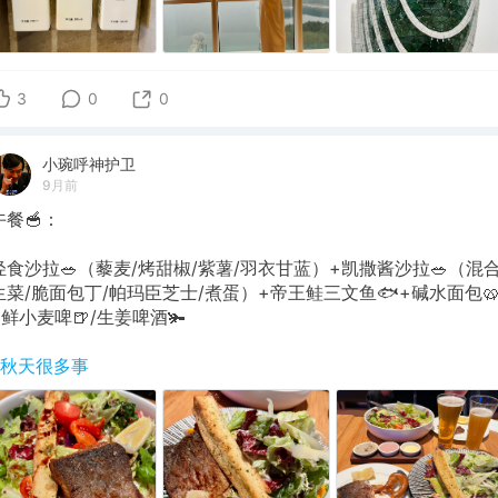
3
0
0
小琬呼神护卫
9月前
午餐🥣：
轻食沙拉🥗（藜麦/烤甜椒/紫薯/羽衣甘蓝）+凯撒酱沙拉🥗（混
生菜/脆面包丁/帕玛臣芝士/煮蛋）+帝王鲑三文鱼🐟+碱水面包
+鲜小麦啤🍺/生姜啤酒🫚
#秋天很多事