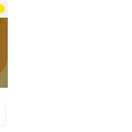
载
水果爱好者协会
今天吃什么
18万名即友已加入
100万+名吃货一