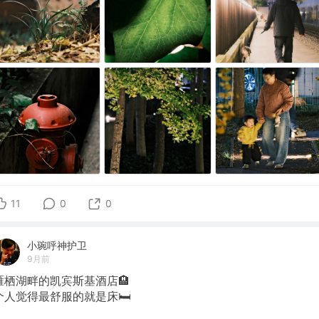
11
0
0
小琬呼神护卫
9月前
雁栖湖畔的凯宾斯基酒店🏨
个人觉得最舒服的就是床🛏️