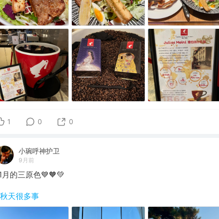
1
0
0
小琬呼神护卫
9月前
11月的三原色💙🧡💚
#秋天很多事