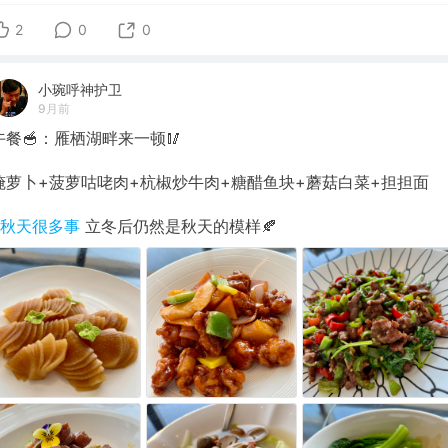
2
0
0
小琬呼神护卫
9月前
午餐🥣：雁栖湖畔来一顿🥢
腌萝卜+菠萝咕咾肉+杭椒炒牛肉+糖醋鱼块+蘑菇白菜+担担面
#秋天很多事
立冬后仍然是秋天的模样🍂