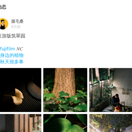
动态
腿毛桑
9月前
夜游版筑翠园
fujifilm
𝑁𝐶
#身边的植物
#秋天很多事