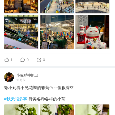
1
0
0
小琬呼神护卫
11月前
微小到看不见花瓣的雏菊🌼～但很香💚
#秋天很多事
赞美各种各样的小菊