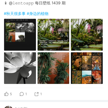
📱 @𝚕𝚎𝚗𝚝𝚘𝚊𝚙𝚙 每日壁纸 1439 期
#秋天很多事
#身边的植物
5
1
1