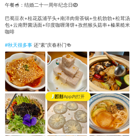
午餐🥣：结婚二十一周年纪念日🪺
巴蜀豆衣+桂花荔浦芋头+南洋肉骨茶锅+生机勃勃+松茸汤
包+云南野菌汤面+印度咖喱薄饼+孜然猴头菇串+榛果糙米
咖啡
#秋天很多事
还“素”庆春朴门🍻
App内打开