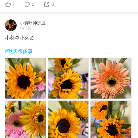
1
0
0
小琬呼神护卫
10月前
小葵🌻小菊🌼
#秋天很多事