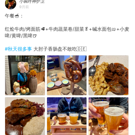
小琬呼神护卫
9月前
午餐🥣：
红烩牛肉/烤面筋🥩+牛肉蔬菜卷/甜菜🥬+碱水面包🥨+小麦
啤/黄啤/黑啤🍺
#秋天很多事
大肘子香肠盘不敢吃🇩🇪