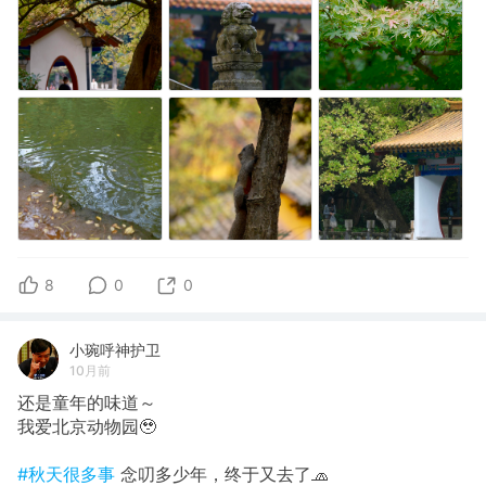
8
0
0
小琬呼神护卫
10月前
还是童年的味道～
我爱北京动物园🥹
#秋天很多事
念叨多少年，终于又去了🧢