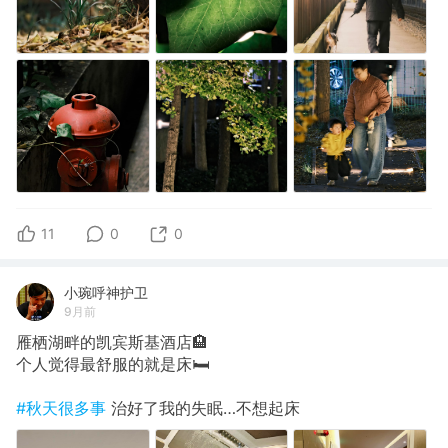
11
0
0
小琬呼神护卫
9月前
雁栖湖畔的凯宾斯基酒店🏨
个人觉得最舒服的就是床🛏️
#秋天很多事
治好了我的失眠…不想起床