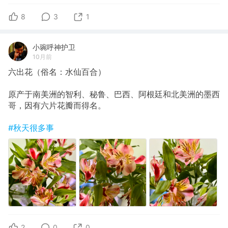
8
3
1
小琬呼神护卫
10月前
六出花（俗名：水仙百合）
原产于南美洲的智利、秘鲁、巴西、阿根廷和北美洲的墨西
哥，因有六片花瓣而得名。
#秋天很多事
2
0
0