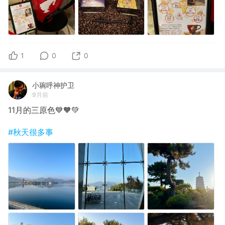
1
0
0
小琬呼神护卫
9月前
11月的三原色💙🧡💚
#秋天很多事