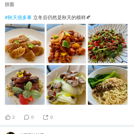
担面
#秋天很多事
立冬后仍然是秋天的模样🍂
2
0
0