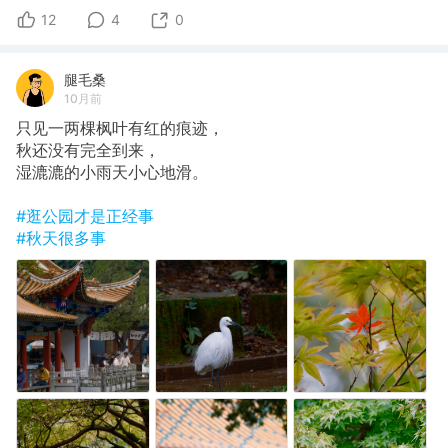
12
4
0
腿毛桑
10月前
只见一两棵枫叶有红的痕迹，
秋还没有完全到来，
湿漉漉的小雨天小心地滑。
#逛公园才是正经事
#秋天很多事