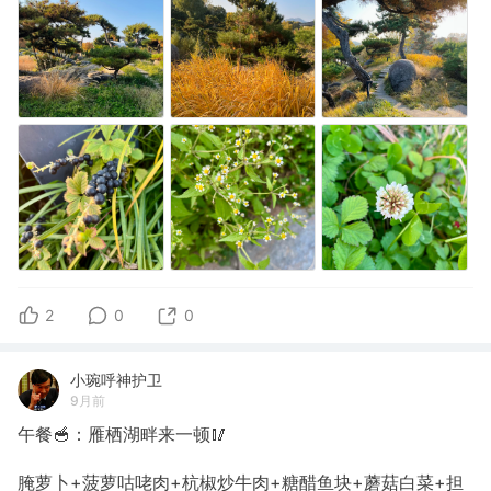
2
0
0
小琬呼神护卫
9月前
午餐🥣：雁栖湖畔来一顿🥢
腌萝卜+菠萝咕咾肉+杭椒炒牛肉+糖醋鱼块+蘑菇白菜+担