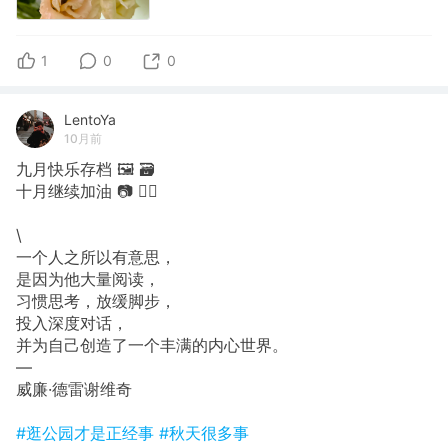
1
0
0
LentoYa
10月前
九月快乐存档 🖼 🗃
十月继续加油 📷 🙋‍♀️
\
一个人之所以有意思，
是因为他大量阅读，
习惯思考，放缓脚步，
投入深度对话，
并为自己创造了一个丰满的内心世界。
—
威廉·德雷谢维奇
#逛公园才是正经事
#秋天很多事