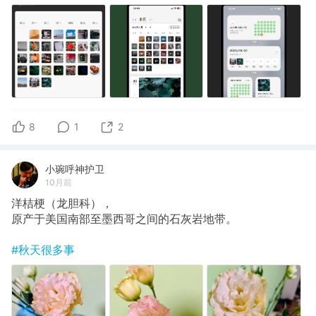
8
1
2
小琬呼神护卫
10月前
洋桔梗（龙胆科），
原产于美国南部至墨西哥之间的石灰岩地带。
#秋天很多事