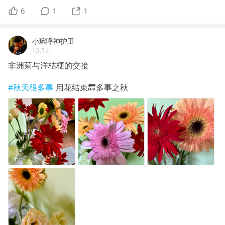
6
1
1
小琬呼神护卫
10月前
非洲菊与洋桔梗的交接
#秋天很多事
用花结束🔚多事之秋