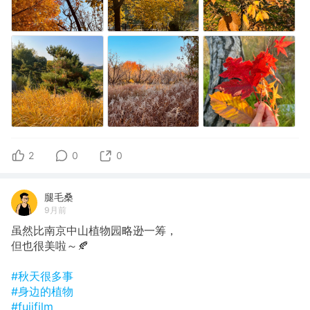
2
0
0
腿毛桑
9月前
虽然比南京中山植物园略逊一筹，
但也很美啦～🍂
#秋天很多事
#身边的植物
#fujifilm