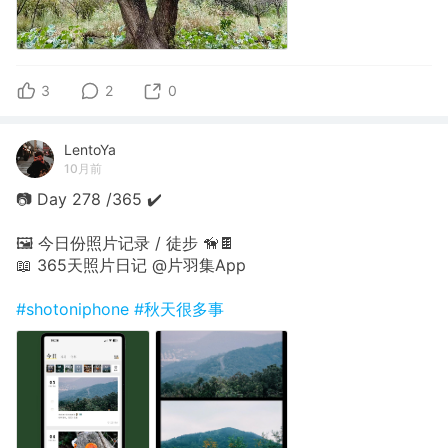
3
2
0
LentoYa
10月前
📷 Day 278 /365 ✔️
🖼 今日份照片记录 / 徒步 🦮🍫
📖 365天照片日记 @片羽集App
#shotoniphone
#秋天很多事