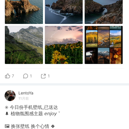
7
1
1
LentoYa
11月前
✳️ 今日份手机壁纸_已送达
🌲 植物氛围感主题 𝘦𝘯𝘫𝘰𝘺 ˇ
🖼 换张壁纸 换个心情 🍀