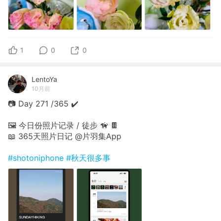
1
0
0
LentoYa
10月前
📷 Day 271 /365 ✔️
🖼 今日份照片记录 / 徒步 🦮 🍫
📖 365天照片日记 @片羽集App
#shotoniphone
#秋天很多事