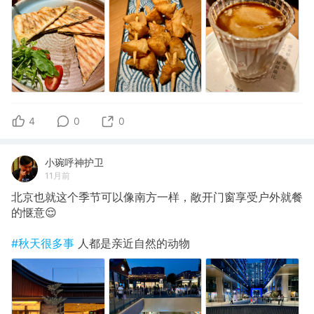
4
0
0
小琬呼神护卫
11月前
北京也就这个季节可以像南方一样，敞开门窗享受户外就餐
的惬意😌
#秋天很多事
人都是亲近自然的动物