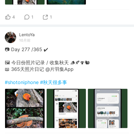
4
1
1
LentoYa
10月前
📷 Day 277 /365 ✔️
🖼 今日份照片记录 / 收集秋天 🪵🍂🍄🐿
📖 365天照片日记 @片羽集App
#shotoniphone
#秋天很多事