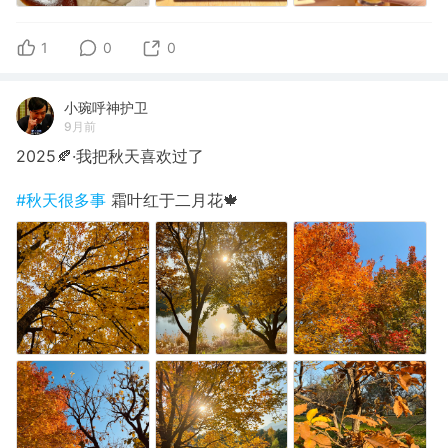
1
0
0
小琬呼神护卫
9月前
2025🍂·我把秋天喜欢过了
#秋天很多事
霜叶红于二月花🍁