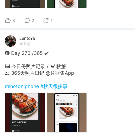
8
2
1
LentoYa
10月前
📷 Day 270 /365 ✔️
🖼 今日份照片记录 / 🦀 秋蟹
📖 365天照片日记 @片羽集App
#shotoniphone
#秋天很多事