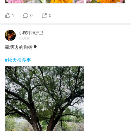
1
0
0
小琬呼神护卫
10月前
荷塘边的柳树🌳
#秋天很多事