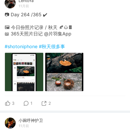
LentoYa
11月前
📷 Day 264 /365 ✔️
🖼 今日份照片记录 / 秋天 🍂🌰🍫
📖 365天照片日记 @片羽集App
#shotoniphone
#秋天很多事
3
1
2
小琬呼神护卫
11月前