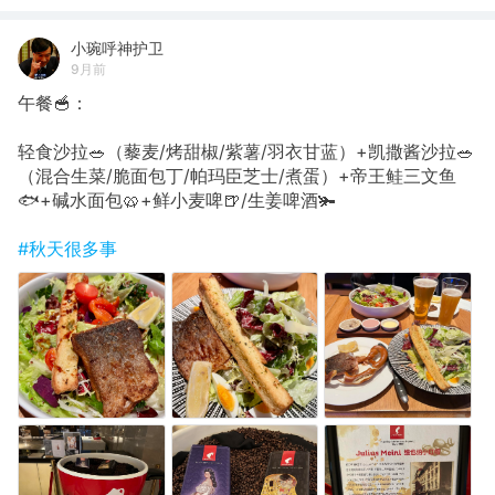
小琬呼神护卫
9月前
午餐🥣：
轻食沙拉🥗（藜麦/烤甜椒/紫薯/羽衣甘蓝）+凯撒酱沙拉🥗
（混合生菜/脆面包丁/帕玛臣芝士/煮蛋）+帝王鲑三文鱼
🐟+碱水面包🥨+鲜小麦啤🍺/生姜啤酒🫚
#秋天很多事