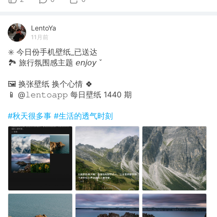
LentoYa
11月前
✳️ 今日份手机壁纸_已送达
🏞 旅行氛围感主题 𝘦𝘯𝘫𝘰𝘺 ˇ
🖼 换张壁纸 换个心情 🍀
📱 @𝚕𝚎𝚗𝚝𝚘𝚊𝚙𝚙 每日壁纸 1440 期
#秋天很多事
#生活的透气时刻