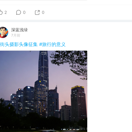
2
0
0
深蓝浅绿
7月前
#街头摄影头像征集
#旅行的意义