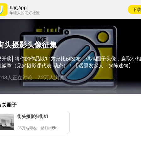
即刻App
下
年轻人的同好社区
街头摄影头像征集
已开奖| 将你的作品以1:1方形比例发布，供稿圈子头像，赢取小
机徽章（见@摄影课代表 动态）！【话题发起人：@陈述句】
3118人正在讨论，7.2万人浏览
相关圈子
街头摄影扫街组
85万名即友一起扫街📷✨