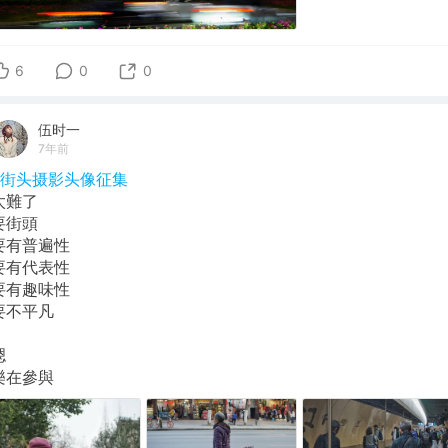
6
0
0
伍时一
7年前
#街头摄影头像征集
太難了
要街頭
要有普遍性
要有代表性
要有趣味性
要不平凡
嗯
樂在參與