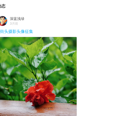
动态
深蓝浅绿
3月前
#街头摄影头像征集