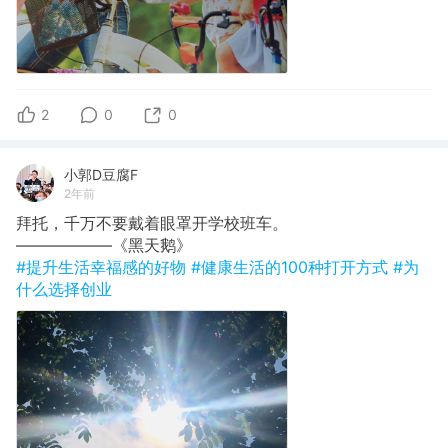
2
0
0
小郭D豆腐F
2年前
拜托，千万不要戴着眼罩开学校班车。
​——————《黑天鹅》
#提升生活幸福感的好物
#健康生活的100种打开方式
#为
什么选择创业