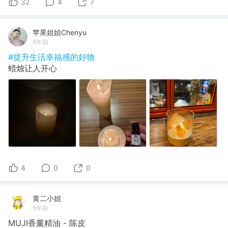
32
4
7
苹果姐姐Chenyu
5年前
#提升生活幸福感的好物
蜡烛让人开心
4
0
0
黄二小姐
5年前
MUJI香薰精油 - 陈皮