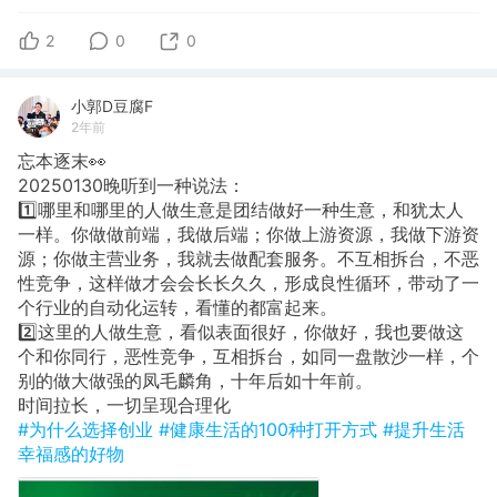
2
0
0
小郭D豆腐F
2年前
忘本逐末👀
20250130​晚听到一种说法：
1️⃣哪里和哪里的人做生意是团结做好一种生意，和犹太人
一样。你做做前端，我做后端；你做上游资源，我做下游资
源；你做主营业务，我就去做配套服务。不互相拆台，不恶
性竞争，这样做才会会长长久久，形成良性循环，带动了一
个行业的自动化运转，看懂的都富起来。
2️⃣​这里的人做生意，看似表面很好，你做好，我也要做这
个和你同行，恶性竞争，互相拆台，如同一盘散沙一样，个
别的做大做强的凤毛麟角，十年后如十年前。
时间拉长，一切呈现合理化
#为什么选择创业
#健康生活的100种打开方式
#提升生活
幸福感的好物