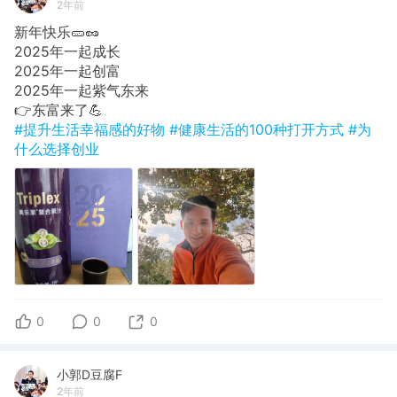
2年前
新年快乐🥒🥜
2025年一起成长
​2025年一起创富
​2025年一起紫气东来
👉​东富来了💪
#提升生活幸福感的好物
#健康生活的100种打开方式
#为
什么选择创业
0
0
0
小郭D豆腐F
2年前