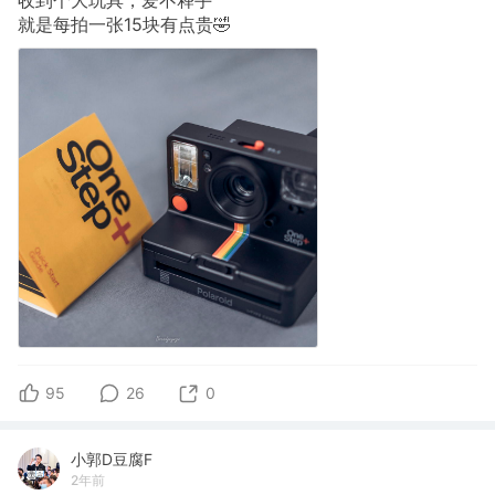
就是每拍一张15块有点贵🤣
95
26
0
小郭D豆腐F
2年前