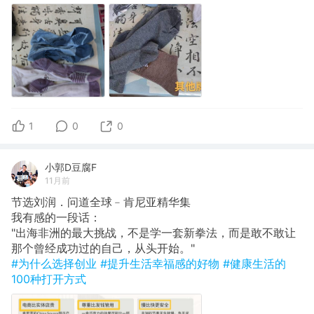
1
0
0
小郭D豆腐F
11月前
节选刘润．问道全球﹣肯尼亚精华集
​我有感的一段话：
"出海非洲的最大挑战，不是学一套新拳法，而是敢不敢让
那个曾经成功过的自己，从头开始。"
#为什么选择创业
#提升生活幸福感的好物
#健康生活的
100种打开方式