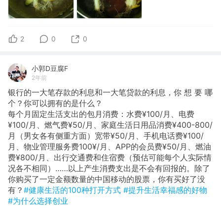
2
0
0
小郭D豆腐F
2年前
银行的一大笔存款的利息和一大笔贷款的利息，你 想 要 哪
个？你可以拥有的是什么？
​每个月固定生活支出的包月消费：水费¥100/月、电费
¥100/月、燃气费¥50/月、家庭生活日用品消费¥400-800/
月（男女各有侧重方面）宽带¥50/月、手机电话费¥100/
月、物业管理服务费100¥/月、APP的会员费¥50/月、燃油
费¥800/月、出行交通费和住宿费（预估可能每个人实际情
况各不相同）……以上产生消费支出是不会有回报的。除了
你购买了一定金额数量的中国移动的股票，你有买好了没
有？
#健康生活的100种打开方式
#提升生活幸福感的好物
#为什么选择创业