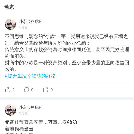
动态
小郭D豆腐F
5月前
不同思维与观念的“存款”二字，就用途来说就已经有天壤之
别。结合父辈经验与所见所闻的小总结：
传统意义上的存款会随着时间推移而贬值，甚至因无效管理
的而消失。
财商中的存款是一种资产类别，至少会带少量的正向收益回
来的。
#提升生活幸福感的好物
2
0
0
小郭D豆腐F
5月前
​元宵佳节喜乐安康，万事吉安🤔🤔
着地稳稳当当