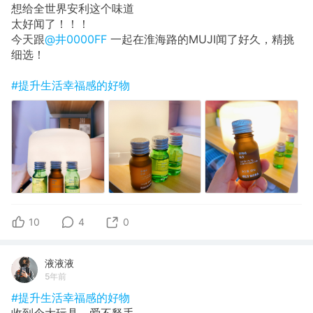
想给全世界安利这个味道
太好闻了！！！
今天跟
@井0000FF
一起在淮海路的MUJI闻了好久，精挑
细选！
#提升生活幸福感的好物
10
4
0
液液液
5年前
#提升生活幸福感的好物
收到个大玩具，爱不释手