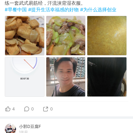
​练一套武式易筋经，汗流浃背湿衣服。
#早餐中国
#提升生活幸福感的好物
#为什么选择创业
4
0
0
小郭D豆腐F
1年前