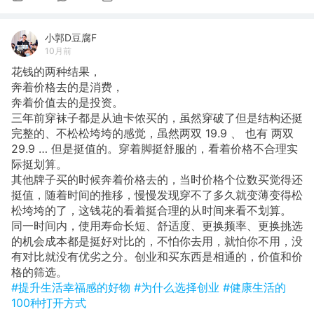
小郭D豆腐F
10月前
花钱的两种结果，
奔着价格去的是消费，
奔着价值去的是投资。
​三年前穿袜子都是从迪卡侬买的，虽然穿破了但是结构还挺
完整的、不松松垮垮的感觉，虽然两双 19.9 、 也有 两双
29.9 … 但是挺值的。穿着脚挺舒服的，看着价格不合理实
际挺划算。
其他牌子买的时候奔着价格去的，当时价格个位数买觉得还
挺值，随着时间的推移，慢慢发现穿不了多久就变薄变得松
松垮垮的了，这钱花的看着挺合理的从时间来看不划算。
同一时间内，使用寿命长短、舒适度、更换频率、更换挑选
的机会成本都是挺好对比的，不怕你去用，就怕你不用，没
有对比就没有优劣之分。创业和买东西是相通的，价值和价
格的筛选。
#提升生活幸福感的好物
#为什么选择创业
#健康生活的
100种打开方式