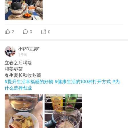
2
0
0
小郭D豆腐F
3年前
立春之后喝啥
​和姜枣茶
春生夏长秋收冬藏
#提升生活幸福感的好物
#健康生活的100种打开方式
#为
什么选择创业