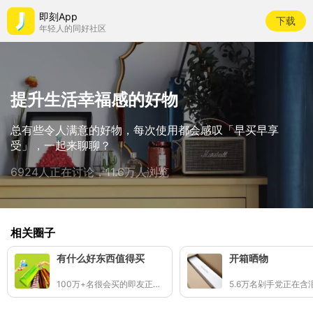
即刻App
下载
年轻人的同好社区
提升生活幸福感的好物
总有些令人满意的好物，每次使用都会感叹「早买早享
受」，一起来聊聊？
6924人正在讨论，11.6万人浏览
相关圈子
有什么好东西值得买
开箱晒物
100万+名很会买的即友正在分享好东西🛒✨
5.6万名剁手党正在含