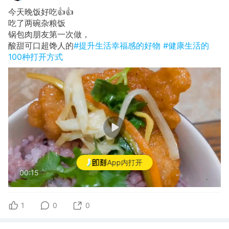
今天晚饭好吃👍👍
​吃了两碗杂粮饭
​锅包肉朋友第一次做，
酸甜可口超馋人的
#提升生活幸福感的好物
#健康生活的
100种打开方式
App内打开
00:15
1
0
0