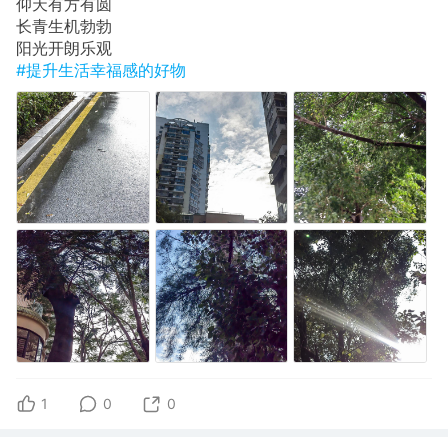
​仰天有方有圆
长青​生机勃勃
​阳光开朗乐观
#提升生活幸福感的好物
1
0
0