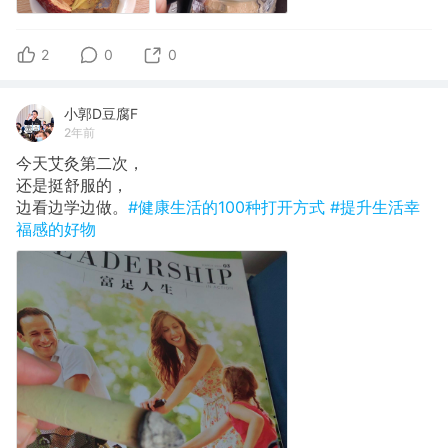
2
0
0
小郭D豆腐F
2年前
今天艾灸第二次，
还是挺舒服的，
边看边学边做。
#健康生活的100种打开方式
#提升生活幸
福感的好物