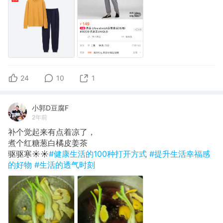
24
10
1
小郭D豆腐F
2年前
补个觉起来有点着凉了，
煮个红糖葱白橘皮姜茶
​驱驱寒☀️☀️
#健康生活的100种打开方式
#提升生活幸福感
的好物
#生活的透气时刻