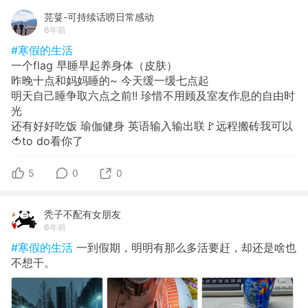
芫荽-可持续话唠日常感动
6年前
#寒假的生活
一个flag 早睡早起养身体（皮肤）
昨晚十点和妈妈睡的~ 今天缓一缓七点起
明天自己睡争取六点之前!! 珍惜不用顾及室友作息的自由时
光
还有好好吃饭 瑜伽健身 英语输入输出联🚩远程搬砖我可以
🍅to do看你了
5
0
0
秃子不配有女朋友
6年前
#寒假的生活
一到假期，明明有那么多活要赶，却还是啥也
不想干。