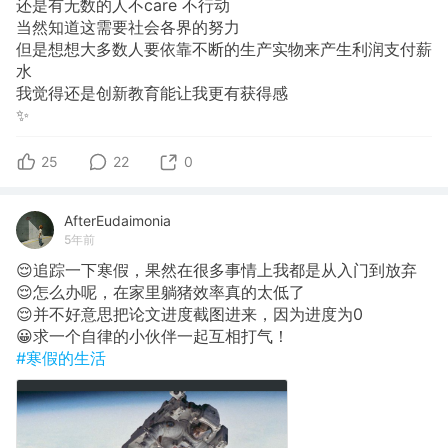
还是有无数的人不care 不行动
当然知道这需要社会各界的努力
但是想想大多数人要依靠不断的生产实物来产生利润支付薪
水
我觉得还是创新教育能让我更有获得感
✨
25
22
0
AfterEudaimonia
5年前
😌追踪一下寒假，果然在很多事情上我都是从入门到放弃
😌怎么办呢，在家里躺猪效率真的太低了
😌并不好意思把论文进度截图进来，因为进度为0
😀求一个自律的小伙伴一起互相打气！
#寒假的生活