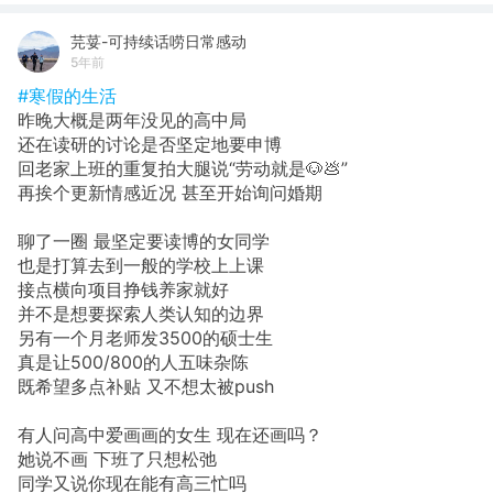
芫荽-可持续话唠日常感动
5年前
#寒假的生活
昨晚大概是两年没见的高中局
还在读研的讨论是否坚定地要申博
回老家上班的重复拍大腿说“劳动就是🐶💩”
再挨个更新情感近况 甚至开始询问婚期
聊了一圈 最坚定要读博的女同学
也是打算去到一般的学校上上课
接点横向项目挣钱养家就好
并不是想要探索人类认知的边界
另有一个月老师发3500的硕士生
真是让500/800的人五味杂陈
既希望多点补贴 又不想太被push
有人问高中爱画画的女生 现在还画吗？
她说不画 下班了只想松弛
同学又说你现在能有高三忙吗