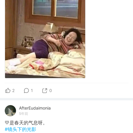
2
1
0
AfterEudaimonia
5年前
💛是春天的气息呀。
#镜头下的光影