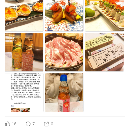
16
7
0