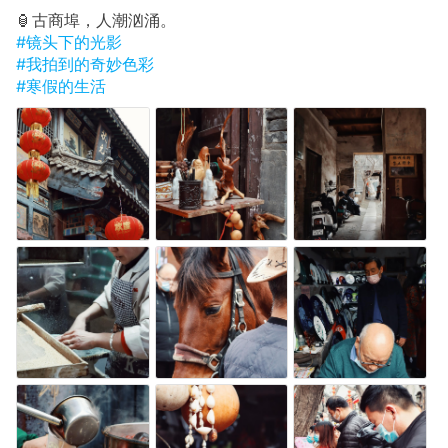
🏮古商埠，人潮汹涌。
#镜头下的光影
#我拍到的奇妙色彩
#寒假的生活