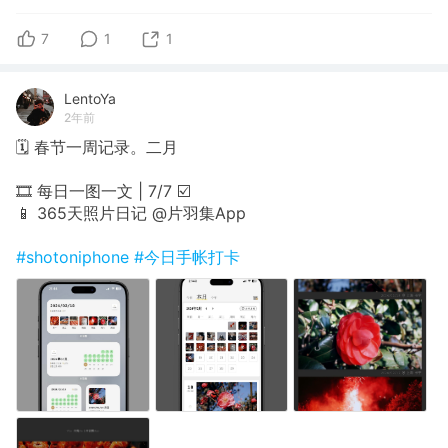
7
1
1
LentoYa
2年前
🗓 春节一周记录。二月
🎞 每日一图一文 | 7/7 ☑️
📱 365天照片日记 @片羽集App
#shotoniphone
#今日手帐打卡