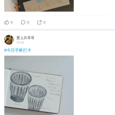
4
0
0
爱上兵哥哥
1年前
#今日手帐打卡