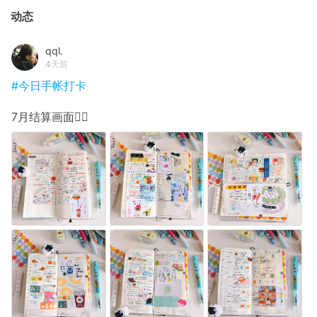
动态
qql.
4天前
#今日手帐打卡
7月结算画面✍🏻