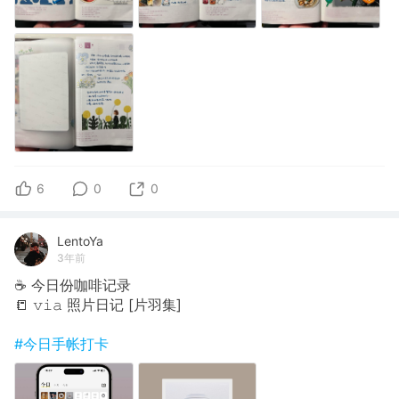
6
0
0
LentoYa
3年前
☕️ 今日份咖啡记录
📒 𝚟𝚒𝚊 照片日记 [片羽集]
#今日手帐打卡