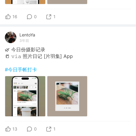
16
0
1
LentoYa
3年前
🌿 今日份摄影记录
📒 𝚟𝚒𝚊 照片日记 [片羽集] App
#今日手帐打卡
13
0
1