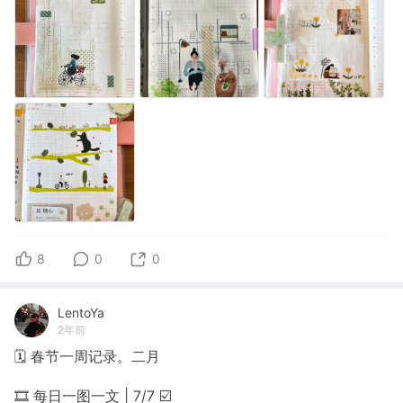
8
0
0
LentoYa
2年前
🗓 春节一周记录。二月
🎞 每日一图一文 | 7/7 ☑️