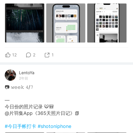
12
2
1
LentoYa
2年前
📷 𝚠𝚎𝚎𝚔 𝟺/𝟽
—
今日份的照片记录 🐯🎒
@片羽集App《365天照片日记》📗
#今日手帐打卡
#shotoniphone