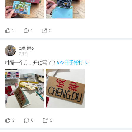
2
1
0
o槑_槑o
7月前
时隔一个月，开始写了！
#今日手帐打卡
3
0
0