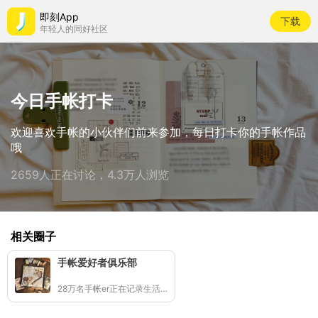
即刻App
下载
年轻人的同好社区
今日手帐打卡
欢迎喜欢手帐的小伙伴们前来参加，每日打卡你的手帐作品
哦
2659人正在讨论，4.3万人浏览
相关圈子
手帐爱好者俱乐部
28万名手帐er正在记录生活灵感📖✨