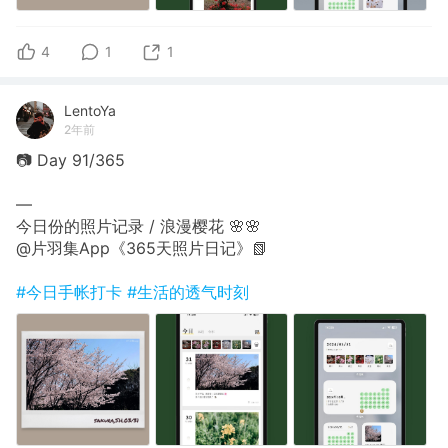
4
1
1
LentoYa
2年前
📷 Day 91/365
—
今日份的照片记录 / 浪漫樱花 🌸🌸
@片羽集App《365天照片日记》📗
#今日手帐打卡
#生活的透气时刻