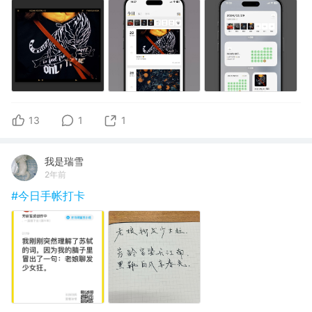
13
1
1
我是瑞雪
2年前
#今日手帐打卡