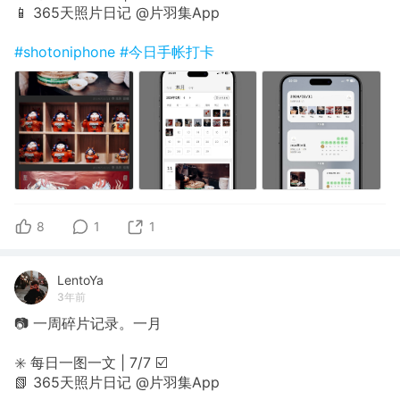
📱 365天照片日记 @片羽集App
#shotoniphone
#今日手帐打卡
8
1
1
LentoYa
3年前
📷 一周碎片记录。一月
✳️ 每日一图一文 | 7/7 ☑️
📗 365天照片日记 @片羽集App