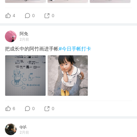
4
0
0
阿免
2月前
把成长中的阿竹画进手帐
#今日手帐打卡
6
0
0
qql.
2月前