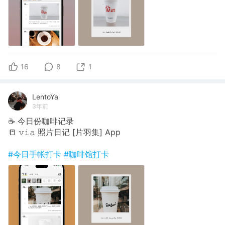
16
8
1
LentoYa
3年前
☕️ 今日份咖啡记录
📒 𝚟𝚒𝚊 照片日记 [片羽集] App
#今日手帐打卡
#咖啡馆打卡