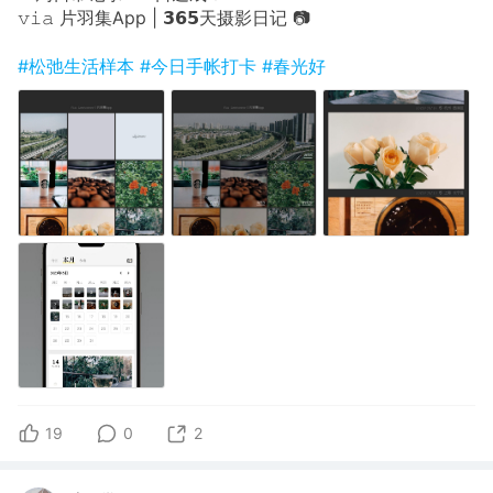
𝚟𝚒𝚊 片羽集App | 𝟯𝟲𝟱天摄影日记 📷
#松弛生活样本
#今日手帐打卡
#春光好
19
0
2