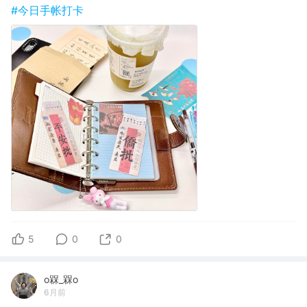
#今日手帐打卡
5
0
0
o槑_槑o
6月前