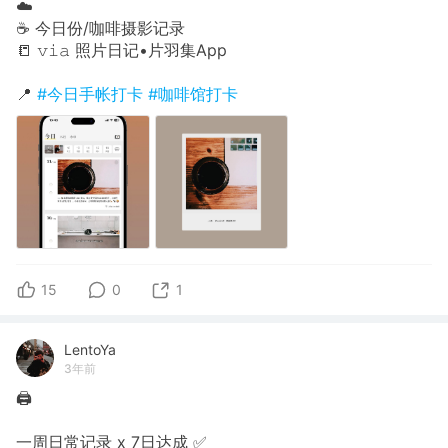
☁️
☕️ 今日份/咖啡摄影记录
📒 𝚟𝚒𝚊 照片日记•片羽集App
📍
#今日手帐打卡
#咖啡馆打卡
15
0
1
LentoYa
3年前
🖨
一周日常记录 x 7日达成 ✅