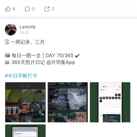
8
0
2
LentoYa
2年前
🗓 一周记录。三月
🖼 每日一图一文 | DAY 70/365 ✔️
📖 365天照片日记 @片羽集App
#今日手帐打卡