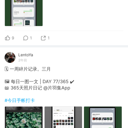
9
1
1
LentoYa
2年前
🗓 一周碎片记录。三月
🖼 每日一图一文 | DAY 77/365 ✔️
📖 365天照片日记 @片羽集App
#今日手帐打卡