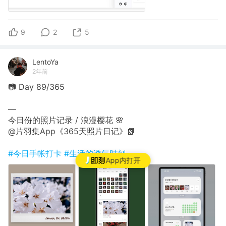
9
2
5
LentoYa
2年前
📷 Day 89/365
—
今日份的照片记录 / 浪漫樱花 🌸
@片羽集App《365天照片日记》📗
#今日手帐打卡
#生活的透气时刻
App内打开