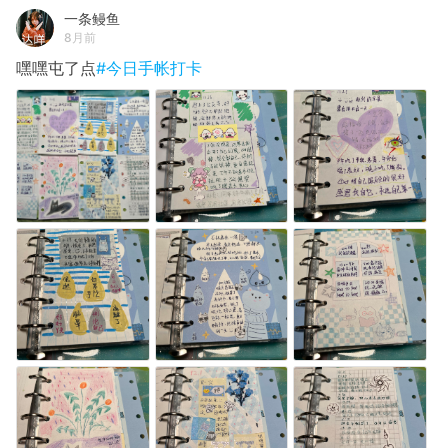
一条鳗鱼
8月前
嘿嘿屯了点
#今日手帐打卡