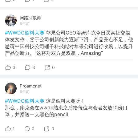
网路冲浪师
6年前
#WWDC假料大赛
苹果公司CEO蒂姆库克今日买某社交媒
体发文称，鉴于公司创新能力逐渐下滑，产品亮点不足，他
恳请中国科技公司锤子科技能对苹果公司进行收购，以提升
产品创新力。“这将对双方是双赢，Amazing”
3
3
0
Proamcnet
6年前
#WWDC假料大赛
这是假料大赛呀！
那么，库克会在wwdc结束之后给每位与会者发放10份口
罩，并赠送一支黑色的pencil
1
0
0