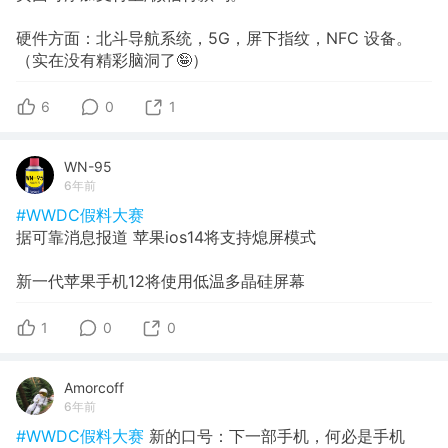
硬件方面：北斗导航系统，5G，屏下指纹，NFC 设备。
（实在没有精彩脑洞了🤪）
6
0
1
WN-95
6年前
#WWDC假料大赛
据可靠消息报道 苹果ios14将支持熄屏模式
新一代苹果手机12将使用低温多晶硅屏幕
1
0
0
Amorcoff
6年前
#WWDC假料大赛
新的口号：下一部手机，何必是手机