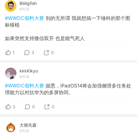
Biiiiigfish
6年前
#WWDC假料大赛
别的无所谓 我就想搞一下锤科的那个图
标移植
如果突然支持微信双开 也是能气死人
1
3
0
kkkKikyo
6年前
#WWDC假料大赛
据悉，iPadOS14将会加强侧滑多任务处
理能力以对抗华为的多屏协同。
3
0
0
大猫先森
6年前