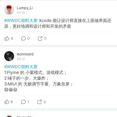
Lumpy_Li
6年前
#WWDC假料大赛
Xcode 能让设计师直接在上面做界面还
原，更好地调和设计师和开发的矛盾
4
0
0
leonnoard
6年前
#WWDC假料大赛
1:Flyme 的 小窗模式、游戏模式；
2:锤子的一步、大爆炸；
3:MIUI 的 无极调节字重、万象息屏；
😄😁😃
8
1
0