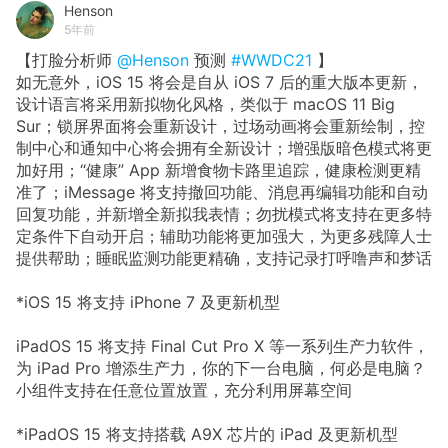
Henson
5年前
【打脸分析师
@Henson
预测
#WWDC21
】
如无意外，iOS 15 将会是自从 iOS 7 后的重大版本更新，
设计语言将采用新拟物化风格，类似于 macOS 11 Big
Sur；锁屏界面将会重新设计，过场动画将会重新绘制，控
制中心和通知中心将会拥有全新设计；增强版暗色模式将更
加好用；“健康” App 新增食物卡路里追踪，健康检测更精
准了；iMessage 将支持撤回功能、消息再编辑功能和自动
回复功能，并新增全新拟我表情；勿扰模式将支持在更多特
定条件下自动开启；辅助功能将更加强大，为更多残障人士
提供帮助；睡眠监测功能更精确，支持记录打呼噜声和梦话
*iOS 15 将支持 iPhone 7 及更新机型
iPadOS 15 将支持 Final Cut Pro X 等一系列生产力软件，
为 iPad Pro 增添生产力，你的下一台电脑，何必是电脑？
小组件支持在任意位置放置，充分利用屏幕空间
*iPadOS 15 将支持搭载 A9X 芯片的 iPad 及更新机型