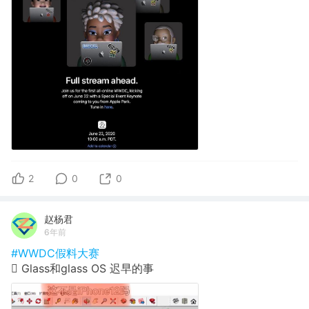
2
0
0
赵杨君
6年前
#WWDC假料大赛
 Glass和glass OS 迟早的事