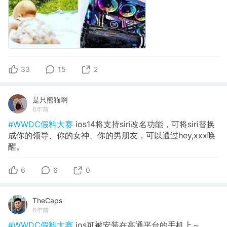
33
15
2
是只熊猫啊
6年前
#WWDC假料大赛
ios14将支持siri改名功能，可将siri替换
成你的领导、你的女神、你的男朋友，可以通过hey,xxx唤
醒。
6
6
0
TheCaps
6年前
#WWDC假料大赛
ios可被安装在高通平台的手机上～