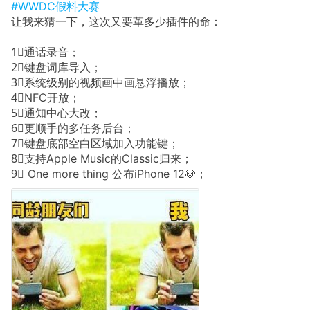
#WWDC假料大赛
让我来猜一下，这次又要革多少插件的命：
1⃣️通话录音；
2⃣️键盘词库导入；
3⃣️系统级别的视频画中画悬浮播放；
4⃣️NFC开放；
5⃣️通知中心大改；
6⃣️更顺手的多任务后台；
7⃣️键盘底部空白区域加入功能键；
8⃣️支持Apple Music的Classic归来；
9⃣️ One more thing 公布iPhone 12🐶；