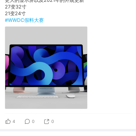
27变32寸
21变24寸
#WWDC假料大赛
4
0
0