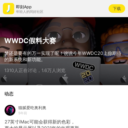
即刻App
下载
年轻人的同好社区
WWDC假料大赛
梦还是要有的万一实现了呢！说说今年WWDC20上你期待
的新系统和新功能。
1310人正在讨论，1.6万人浏览
动态
猫腻爱吃奥利奥
5年前
27英寸iMac可能会获得新的色彩，
更大的显示屏以及2021年的外观更新