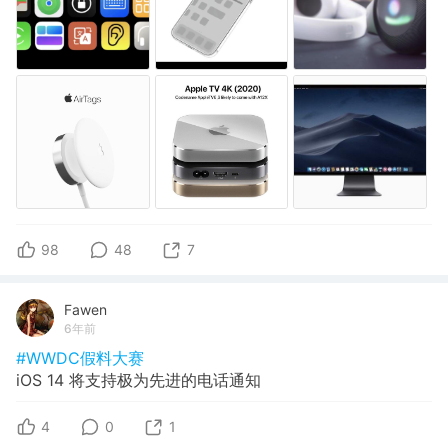
98
48
7
Fawen
6年前
#WWDC假料大赛
iOS 14 将支持极为先进的电话通知
4
0
1