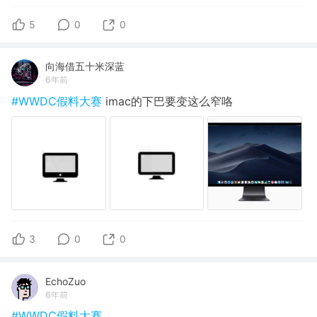
5
0
0
向海借五十米深蓝
6年前
#WWDC假料大赛
imac的下巴要变这么窄咯
3
0
0
EchoZuo
6年前
#WWDC假料大赛