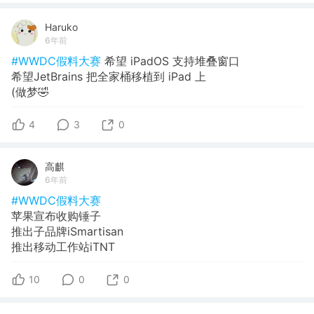
Haruko
6年前
#WWDC假料大赛
希望 iPadOS 支持堆叠窗口
希望JetBrains 把全家桶移植到 iPad 上
(做梦🤣
4
3
0
高麒
6年前
#WWDC假料大赛
苹果宣布收购锤子
推出子品牌iSmartisan
推出移动工作站iTNT
10
0
0