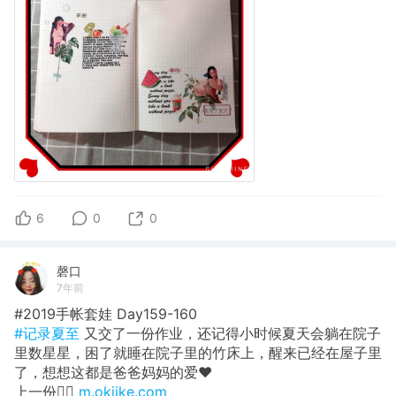
6
0
0
磬口
7年前
#2019手帐套娃 Day159-160
#记录夏至
又交了一份作业，还记得小时候夏天会躺在院子
里数星星，困了就睡在院子里的竹床上，醒来已经在屋子里
了，想想这都是爸爸妈妈的爱❤️
上一份👉🏼
m.okjike.com