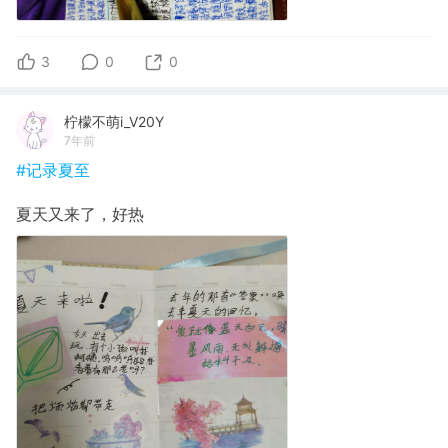
3
0
0
柠檬不萌i_V20Y
7年前
#记录夏至
夏天又来了，好热