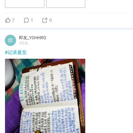
7
1
0
即友_Y0HHRG
7年前
#记录夏至