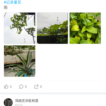
#记录夏至
雨
3
0
0
我鐘意深藍精靈
6年前