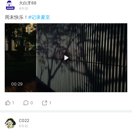
大白牙88
4年前
周末快乐！
#记录夏至
00:29
1
0
1
C022
6年前