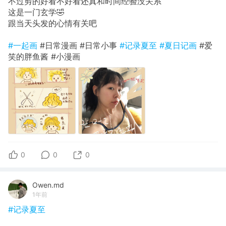
不过剪的好看不好看还真和时间经验没关系
这是一门玄学🤣
跟当天头发的心情有关吧
#一起画
#日常漫画 #日常小事
#记录夏至
#夏日记画
#爱
笑的胖鱼酱 #小漫画
0
0
0
Owen.md
1年前
#记录夏至