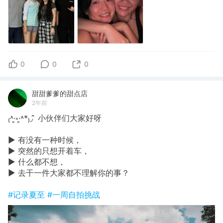
0
0
0
甜甜爹爹的甜点店
2年前
₍˄·͈༝·͈˄*₎◞ ̑̑ 小伙伴们大家好呀
► 有没有一种时候，
► 突然的只想开着车，
► 什么都不想，
► 去干一件大家都不理解你的事？
#记录夏至
#一周自拍挑战