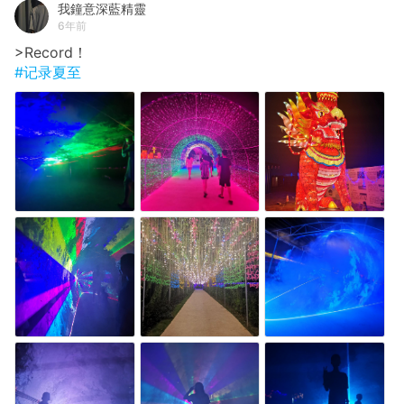
我鐘意深藍精靈
6年前
>Record！
#记录夏至