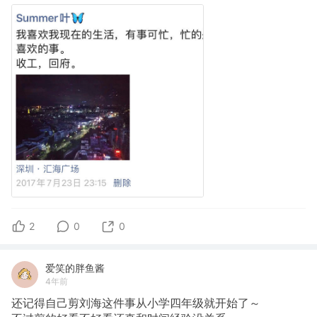
2
0
0
爱笑的胖鱼酱
4年前
还记得自己剪刘海这件事从小学四年级就开始了～