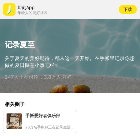
即刻App
下载
年轻人的同好社区
记录夏至
关于夏天的美好期待，都从这一天开始。在手帐里记录你想
做的夏日惬意小事吧🍉✨
247人正在讨论，3.8万人浏览
相关圈子
手帐爱好者俱乐部
28万名手帐er正在记录生活灵感📖✨