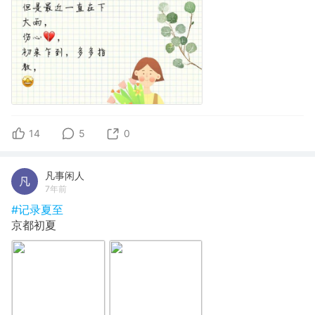
14
5
0
凡事闲人
7年前
#记录夏至
京都初夏