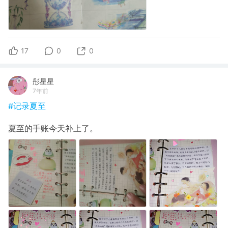
17
0
0
彤星星
7年前
#记录夏至
夏至的手账今天补上了。