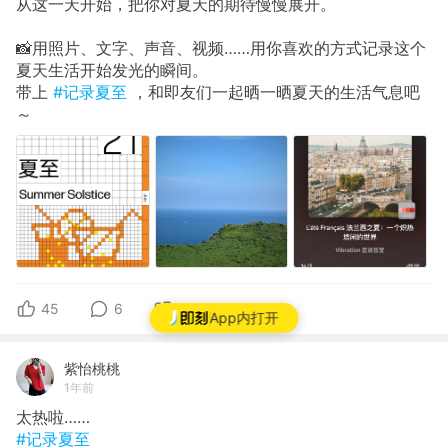
从这一天开始，把你对夏天的期待慢慢展开。
📸用照片、文字、声音、视频……用你喜欢的方式记录这个
夏天生活开始发光的瞬间。
带上
#记录夏至
，和即友们一起晒一晒夏天的生活气息吧
～
45
6
0
App内打开
紫怡桃桃
1年前
太热啦……
#记录夏至