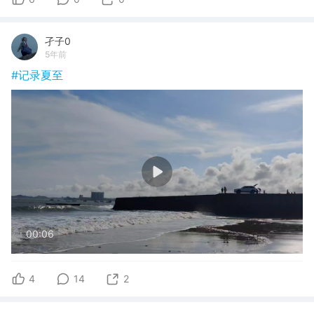
孑子0
5年前
#记录夏至
00:06
4
14
2