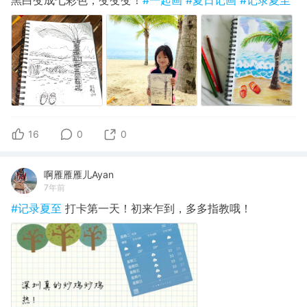
黑白变成七彩色，变变变！
#一起画
#夏日记画
#记录夏至
16
0
0
啊雁雁雁儿Ayan
7年前
#记录夏至
打卡第一天！初来乍到，多多指教哦！