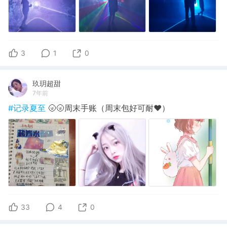
3
1
0
玖玥超甜
7年前
#记录夏至
🌝🌝周末手账（周末包好可耐❤️）
33
4
0