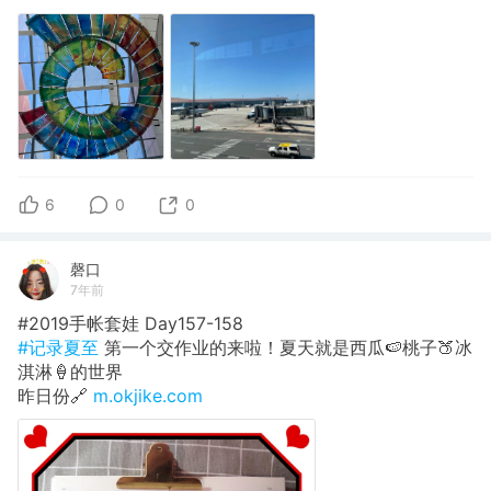
6
0
0
磬口
7年前
#2019手帐套娃 Day157-158
#记录夏至
第一个交作业的来啦！夏天就是西瓜🍉桃子🍑冰
淇淋🍦的世界
昨日份🔗
m.okjike.com