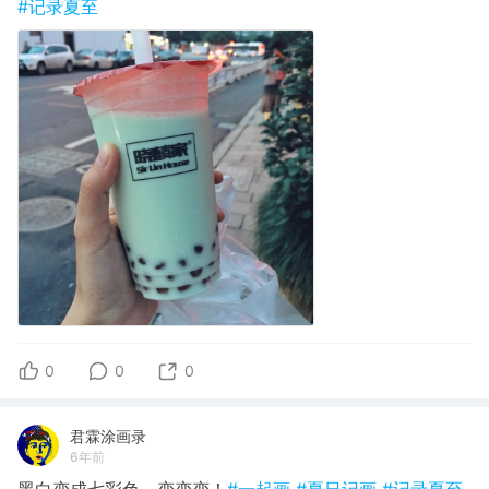
#记录夏至
0
0
0
君霖涂画录
6年前