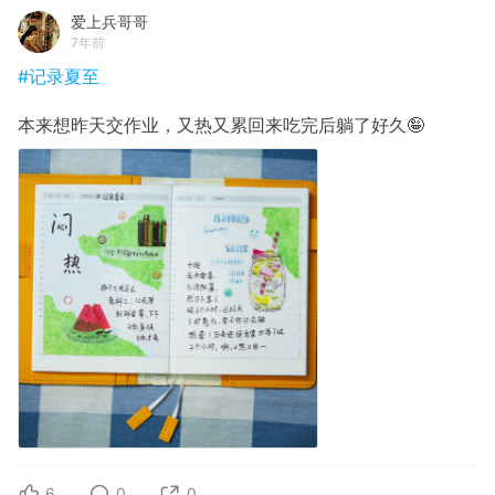
爱上兵哥哥
7年前
#记录夏至
本来想昨天交作业，又热又累回来吃完后躺了好久🤪
6
0
0