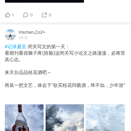
1
0
0
Irischen_Co2+
2年前
#记录夏至
闭关写文的第一天：
看期刊看得脑子疼[捂脸]这闭关写小论文之路漫漫，必将苦
其心志。
来天台品品桂花酒吧～
再装一把文艺，体会下“欲买桂花同载酒，终不似，少年游”