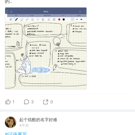
的..
1
3
0
起个炫酷的名字好难
4年前
#记录夏至