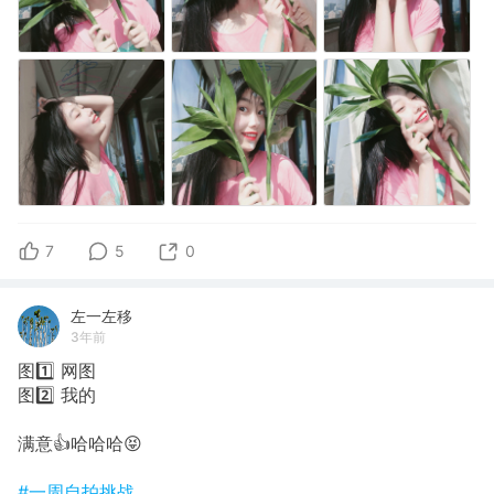
7
5
0
左一左移
3年前
图1️⃣ 网图
图2️⃣ 我的
满意👍哈哈哈😝
#一周自拍挑战