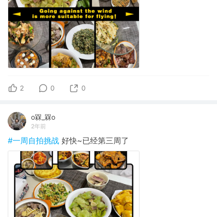
2
0
0
o槑_槑o
2年前
#一周自拍挑战
好快~已经第三周了