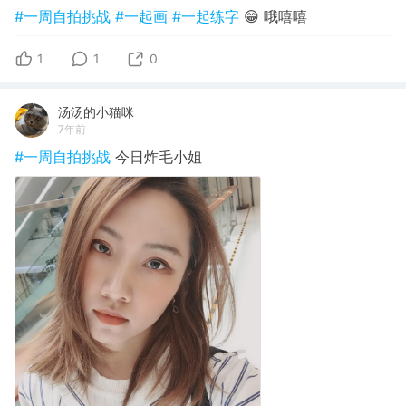
#一周自拍挑战
#一起画
#一起练字
😁 哦嘻嘻
1
1
0
汤汤的小猫咪
7年前
#一周自拍挑战
今日炸毛小姐