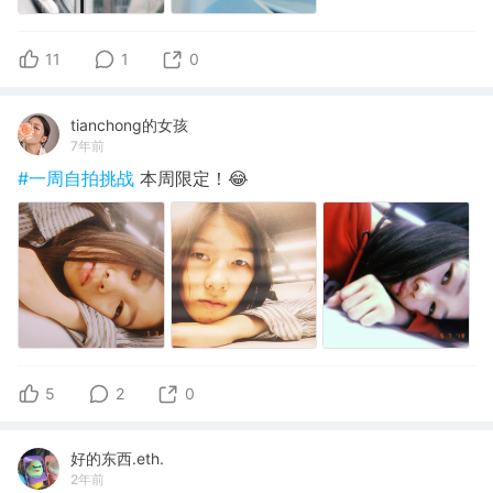
11
1
0
tianchong的女孩
7年前
#一周自拍挑战
本周限定！😂
5
2
0
好的东西.eth.
2年前