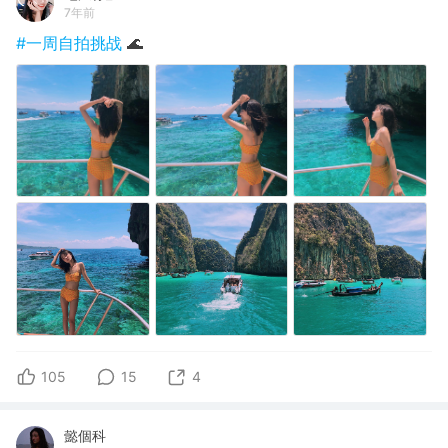
7年前
#一周自拍挑战
🌊
105
15
4
懿個科