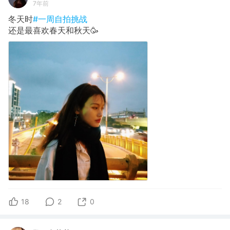
7年前
冬天时
#一周自拍挑战
还是最喜欢春天和秋天🥳
18
2
0