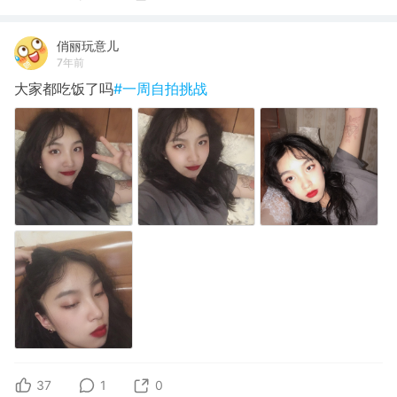
俏丽玩意儿
7年前
大家都吃饭了吗
#一周自拍挑战
37
1
0