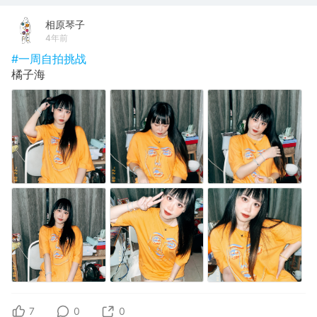
相原琴子
4年前
#一周自拍挑战
橘子海
7
0
0