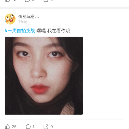
俏丽玩意儿
7年前
#一周自拍挑战
嘿嘿 我在看你哦
25
1
0