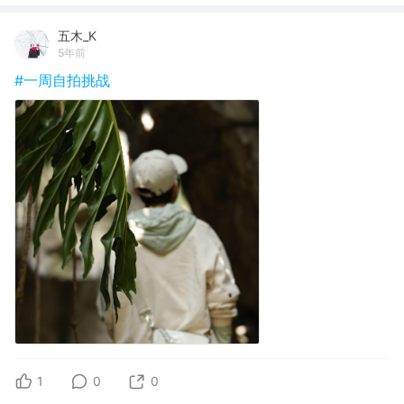
五木_K
5年前
#一周自拍挑战
1
0
0