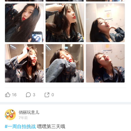
16
3
0
俏丽玩意儿
7年前
#一周自拍挑战
嘿嘿第三天哦