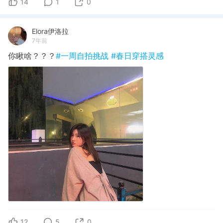
14
1
0
Elora伊洛拉
7年前
你瞅啥？？？
#一周自拍挑战
#春日穿搭灵感
12
5
0