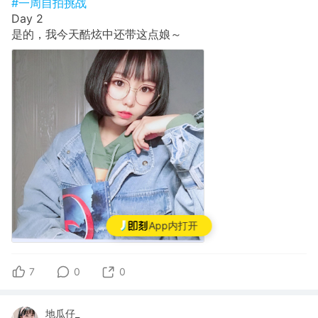
#一周自拍挑战
Day 2
是的，我今天酷炫中还带这点娘～
App内打开
7
0
0
地瓜仔_