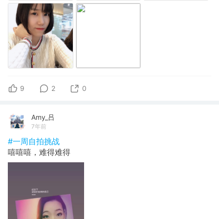
9
2
0
Amy_吕
7年前
#一周自拍挑战
嘻嘻嘻，难得难得