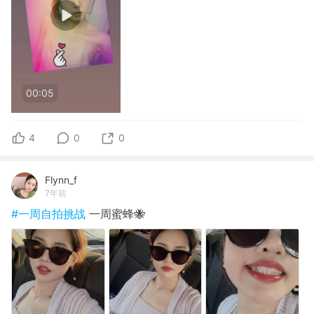
00:05
4
0
0
Flynn_f
7年前
#一周自拍挑战
一周蜜蜂🐝