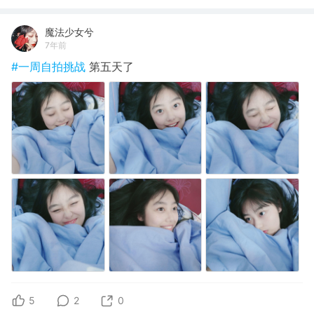
魔法少女兮
7年前
#一周自拍挑战
第五天了
5
2
0