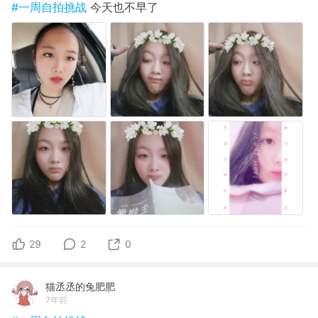
#一周自拍挑战
今天也不早了
29
2
0
猫丞丞的兔肥肥
7年前