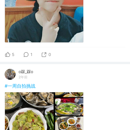
5
1
0
o槑_槑o
2年前
#一周自拍挑战