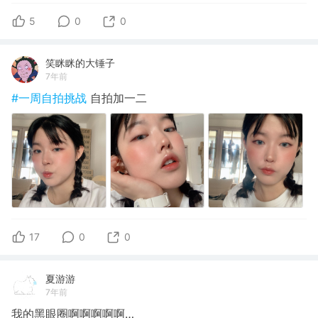
5
0
0
笑眯眯的大锤子
7年前
#一周自拍挑战
自拍加一二
17
0
0
夏游游
7年前
我的黑眼圈啊啊啊啊啊…