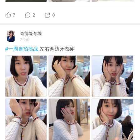
7
2
0
奇德隆冬墙
7年前
#一周自拍挑战
左右两边牙都疼