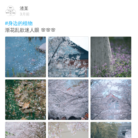
渣某
3月前
#身边的植物
渐花乱欲迷人眼 🌸🌸🌸