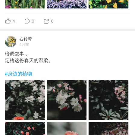
4
0
0
右转弯
4月前
暗调叙事，
定格这份春天的温柔。
#身边的植物