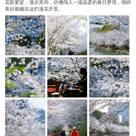
花影婆娑，漫步其间，仿佛闯入一场温柔的春日梦境，细碎
美好都藏在这烂漫花开里。