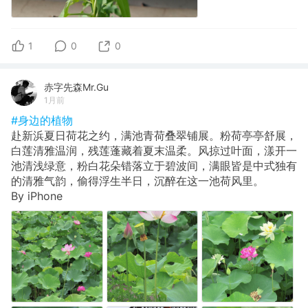
1
0
0
赤字先森Mr.Gu
1月前
#身边的植物
赴新浜夏日荷花之约，满池青荷叠翠铺展。粉荷亭亭舒展，
白莲清雅温润，残莲蓬藏着夏末温柔。风掠过叶面，漾开一
池清浅绿意，粉白花朵错落立于碧波间，满眼皆是中式独有
的清雅气韵，偷得浮生半日，沉醉在这一池荷风里。
By iPhone