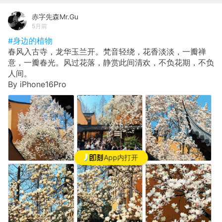
赤字先森Mr.Gu
5月前
#身边的植物
春风入古寺，龙华玉兰开。梵音轻绕，花香淡淡，一瓣禅
意，一瓣春光。风过花落，静赏此间清欢，不负花期，不负
人间。
By iPhone16Pro
App内打开