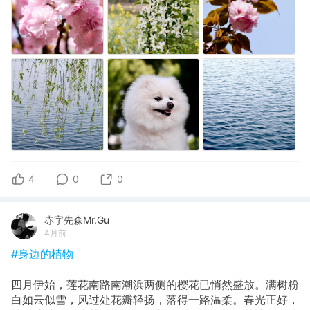
4
0
0
赤字先森Mr.Gu
4月前
#身边的植物
四月伊始，莲花南路南潮浜两侧的樱花已悄然盛放。满树粉
白如云似雪，风过处花瓣轻扬，落得一路温柔。春光正好，