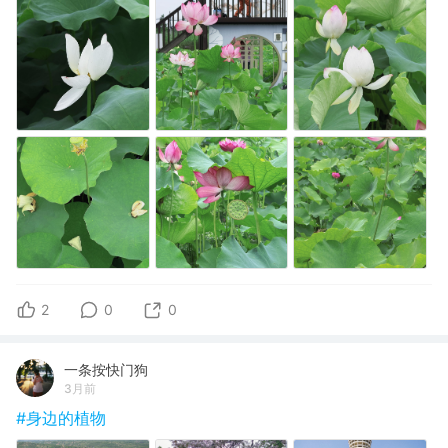
2
0
0
一条按快门狗
3月前
#身边的植物