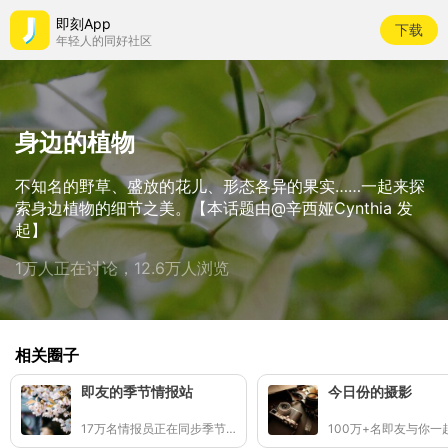
即刻App
下载
年轻人的同好社区
身边的植物
不知名的野草、盛放的花儿、形态各异的果实……一起来探
索身边植物的细节之美。【本话题由@辛西娅Cynthia 发
起】
1万人正在讨论，12.6万人浏览
相关圈子
即友的季节情报站
今日份的摄影
17万名情报员正在同步季节的讯号