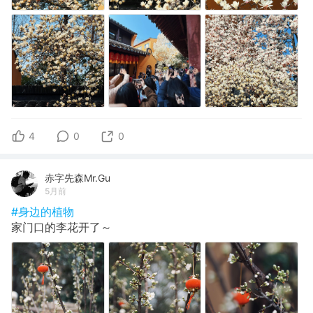
4
0
0
赤字先森Mr.Gu
5月前
#身边的植物
家门口的李花开了～