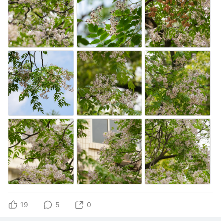
19
5
0