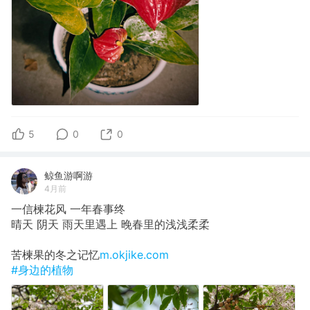
5
0
0
鲸鱼游啊游
4月前
一信楝花风 一年春事终
晴天 阴天 雨天里遇上 晚春里的浅浅柔柔
苦楝果的冬之记忆
m.okjike.com
#身边的植物