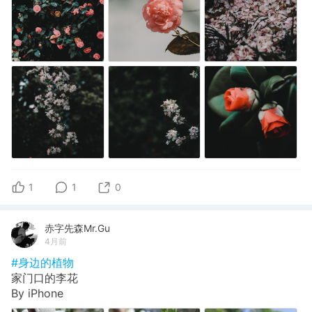
1
1
0
赤字先森Mr.Gu
4月前
#身边的植物
家门口的李花
By iPhone