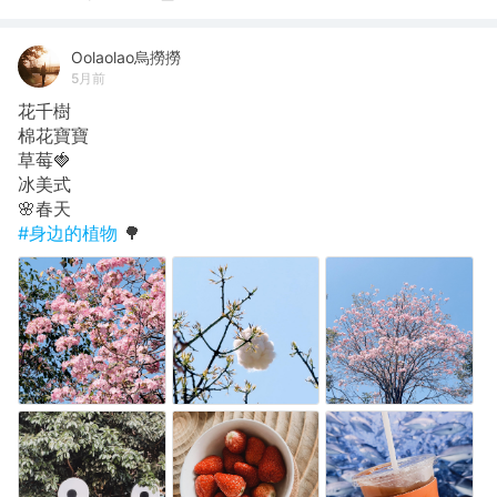
Oolaolao烏撈撈
5月前
花千樹
棉花寶寶
草莓🍓
冰美式
🌸春天
#身边的植物
🌳