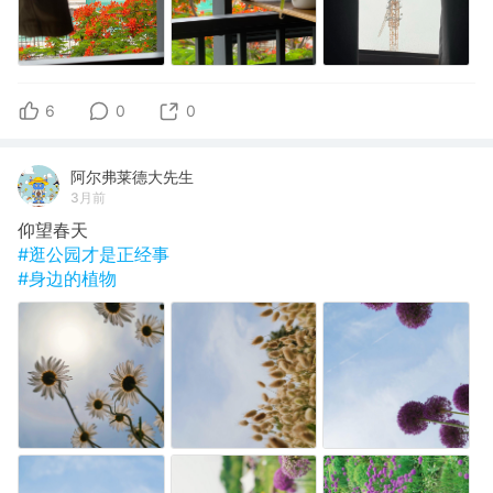
6
0
0
阿尔弗莱德大先生
3月前
仰望春天
#逛公园才是正经事
#身边的植物