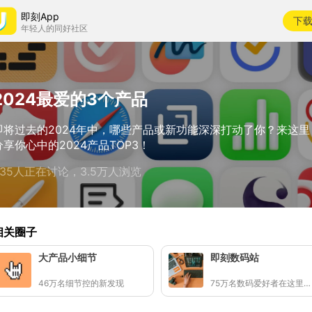
即刻App
下
年轻人的同好社区
2024最爱的3个产品
即将过去的2024年中，哪些产品或新功能深深打动了你？来这里
分享你心中的2024产品TOP3！
935人正在讨论，3.5万人浏览
相关圈子
大产品小细节
即刻数码站
46万名细节控的新发现
75万名数码爱好者在这里聊手中的设备