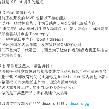
这就是 X Pilot 诞生的起点。
 X Pilot 能做什么？
目前正在开发的 MVP 包括以下核心能力：
✅ 选择一些对标账号，作为灵感库，AI会定制化形成内容
✅ 通过与AI chat就可以生成互动建议（回复，评论），你只需要
呆呆看着AI并点击“Post reply”
✅ 一键生成日更内容（post / thread）
✅ 给出推荐的内容策略，发布策略等CMO的职能
我们不是为了「代运营」，而是为了让创作者/操盘者真正掌控自
己的增长节奏。
💬 如果你是这些人，请告诉我！
你深知任何社交媒体账号都需要通过互动和持续产生价值来养号
你想经营 X 却没有时间（比如你是 indie hacker 或内容创业者）
你希望把 X 作为增长主阵地，但没有策略/精力
你讨厌重复性工作，想用自动化代替手动劳动
你做的是工具型产品，正在构建个人品牌
可以通过链接加入产品的 discord 社群：
discord.gg