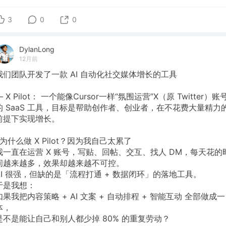
3
0
0
DylanLong
12月前
我们团队开发了一款 AI 自动化社交媒体增长的工具
— X Pilot： 一个能像Cursor一样“氛围运营”X（原 Twitter）账
的 SaaS 工具，目标是帮助创作者、创业者，在不花费大量精力
前提下实现增长。
❓为什么做 X Pilot？因为我自己太累了
我一直在运营 X 账号，写贴、回帖、交互、找人 DM，每天花的
间越来越多，效果却越来越不可控。
AI 很强，但缺的是「流程打通 + 数据闭环」的落地工具。
于是我想：
如果我把内容策略 + AI 文案 + 自动排程 + 智能互动 全部做成一
体，
是不是能让自己和别人都少掉 80% 的重复劳动？