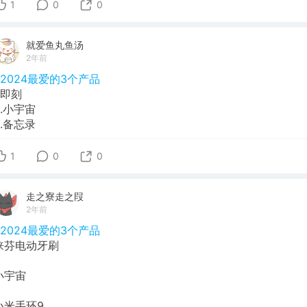
1
0
0
就爱鱼丸鱼汤
2年前
#2024最爱的3个产品
1.即刻
2.小宇宙
3.备忘录
1
0
0
走之寮走之叚
2年前
#2024最爱的3个产品
徕芬电动牙刷
小宇宙
小米手环9