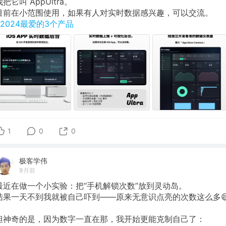
我把它叫 AppUltra。
目前在小范围使用，如果有人对实时数据感兴趣，可以交流。
#2024最爱的3个产品
1
0
0
极客学伟
9月前
最近在做一个小实验：把“手机解锁次数”放到灵动岛。
结果一天不到我就被自己吓到——原来无意识点亮的次数这么多
但神奇的是，因为数字一直在那，我开始更能克制自己了：