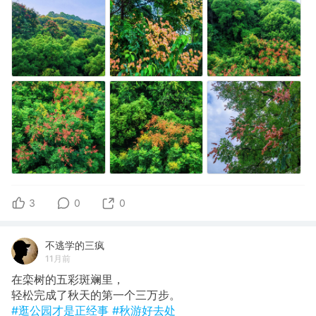
3
0
0
不逃学的三疯
11月前
在栾树的五彩斑斓里，
轻松完成了秋天的第一个三万步。
#逛公园才是正经事
#秋游好去处