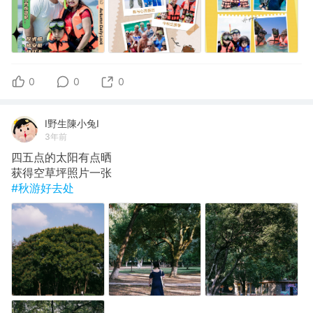
0
0
0
I野生陳小兔I
3年前
四五点的太阳有点晒
获得空草坪照片一张
#秋游好去处