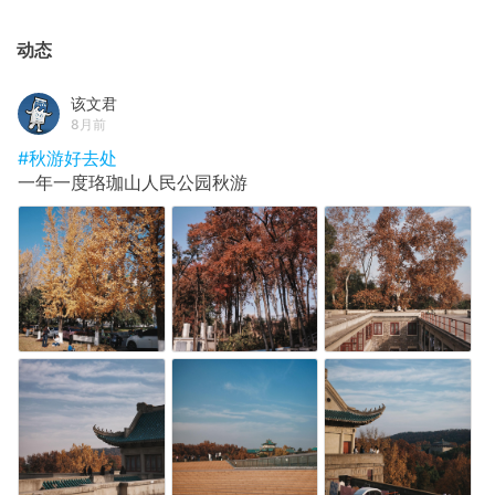
动态
该文君
8月前
#秋游好去处
一年一度珞珈山人民公园秋游