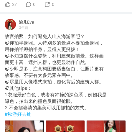
27
0
0
婉儿Eva
3年前
故宫拍照，如何避免人山人海游客照？
🍃仰拍半身照。人特别多的景点不要拍全身照，
用仰拍半蹲拍半身，显得人更挺拔！
🍃不知道摆什么姿势，利用建筑做前景。这样画
面更丰富，遮挡人群，也更显动作自然。
🍃少即是多，注意构图要适当留白，让照片更有
故事感。不要有太多元素在画中。
🍃尽量用人像模式来拍，虚化背后的建筑人群。
🍃其他tips：
1.衣服最好白色，或者有冲撞的深色系，例如我是
绿色，拍出来的撞色反而很抢眼。
2.不会摆姿势的集美可以用抓拍的方式。
#秋游好去处