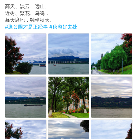
高天、淡云、远山、
近树、繁花、鸟鸣，
幕天席地，独坐秋天。
#逛公园才是正经事
#秋游好去处