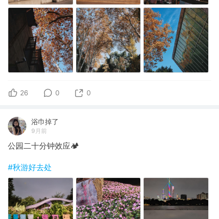
26
0
0
浴巾掉了
9月前
公园二十分钟效应🏕
#秋游好去处