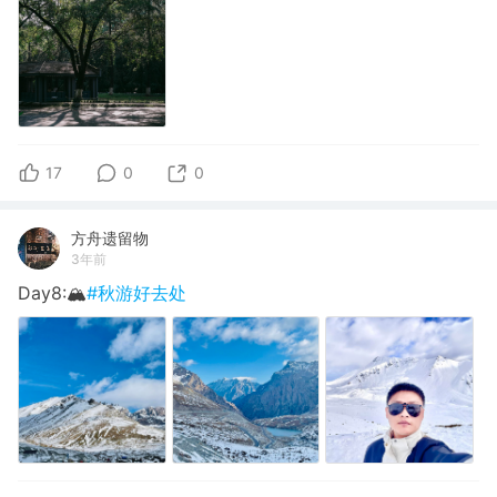
17
0
0
方舟遗留物
3年前
Day8:🏔️
#秋游好去处