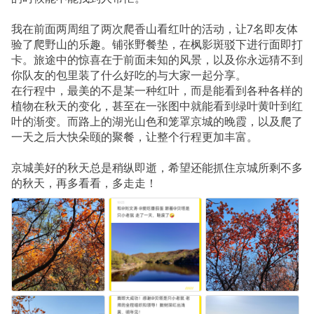
我在前面两周组了两次爬香山看红叶的活动，让7名即友体
验了爬野山的乐趣。铺张野餐垫，在枫影斑驳下进行面即打
卡。旅途中的惊喜在于前面未知的风景，以及你永远猜不到
你队友的包里装了什么好吃的与大家一起分享。
在行程中，最美的不是某一种红叶，而是能看到各种各样的
植物在秋天的变化，甚至在一张图中就能看到绿叶黄叶到红
叶的渐变。而路上的湖光山色和笼罩京城的晚霞，以及爬了
一天之后大快朵颐的聚餐，让整个行程更加丰富。
京城美好的秋天总是稍纵即逝，希望还能抓住京城所剩不多
的秋天，再多看看，多走走！