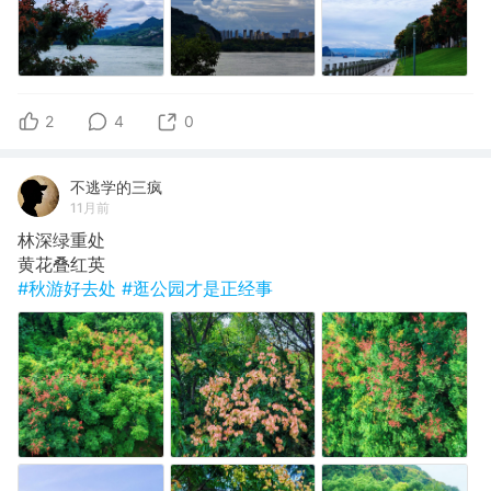
2
4
0
不逃学的三疯
11月前
林深绿重处
黄花​叠红英
#秋游好去处
#逛公园才是正经事