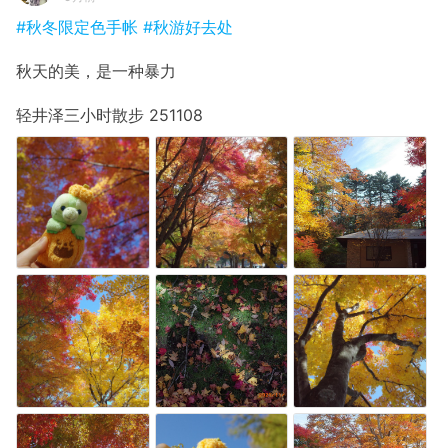
#秋冬限定色手帐
#秋游好去处
秋天的美，是一种暴力
轻井泽三小时散步 251108