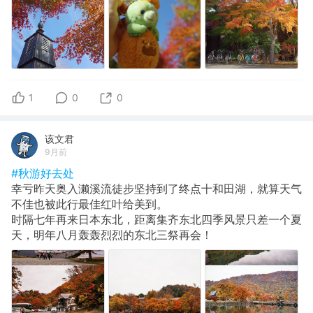
1
0
0
该文君
9月前
#秋游好去处
幸亏昨天奥入濑溪流徒步坚持到了终点十和田湖，就算天气
不佳也被此行最佳红叶给美到。
​时隔七年再来日本东北，距离集齐东北四季风景只差一个夏
天，明年八月轰轰烈烈的东北三祭再会！