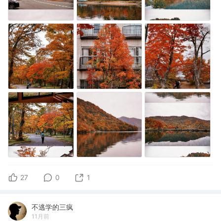
27
0
1
不逃学的三疯
11月前