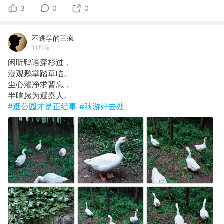
3
0
0
不逃学的三疯
11月前
闲听鸭语穿杉过，
漫观鹅掌踏草临。
尘心濯净求暂忘，
半晌愿为避秦人。
#逛公园才是正经事
#秋游好去处