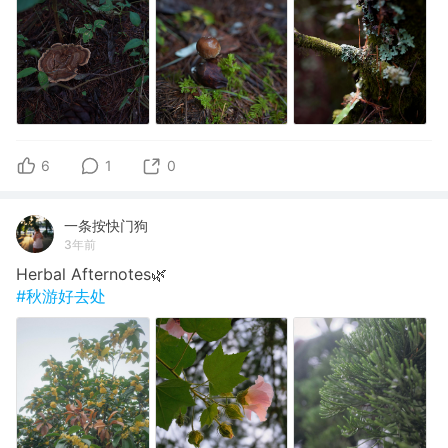
6
1
0
一条按快门狗
3年前
Herbal Afternotes🌿
#秋游好去处