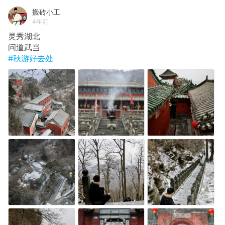
搬砖小工
4年前
灵秀湖北
问道武当
#秋游好去处