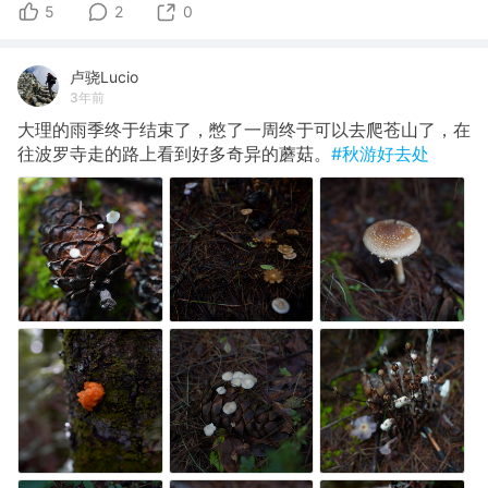
5
2
0
卢骁Lucio
3年前
大理的雨季终于结束了，憋了一周终于可以去爬苍山了，在
往波罗寺走的路上看到好多奇异的蘑菇。
#秋游好去处