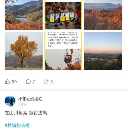
50
7
0
小张在线摆烂
3年前
在山川角落 短暂逃离
#秋游好去处