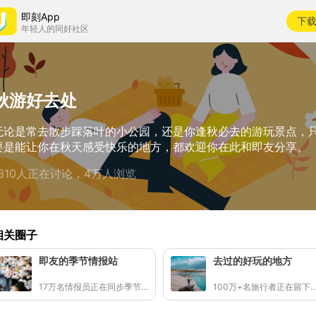
即刻App
下
年轻人的同好社区
秋游好去处
无论是常去散步踩落叶的小公园，还是你逢秋必去的游玩景点，
要是能让你在秋天感受快乐的地方，都欢迎你在此和即友分享。
1310人正在讨论，4万人浏览
相关圈子
即友的季节情报站
去过的好玩的地方
17万名情报员正在同步季节的讯号
100万+名旅行者正在留