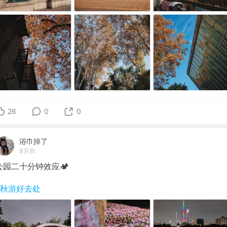
26
0
0
浴巾掉了
9月前
公园二十分钟效应🏕
#秋游好去处