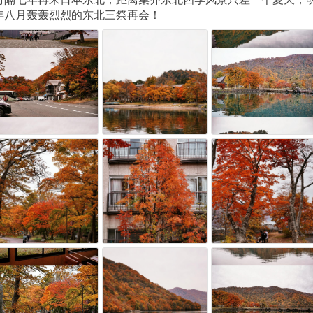
年八月轰轰烈烈的东北三祭再会！