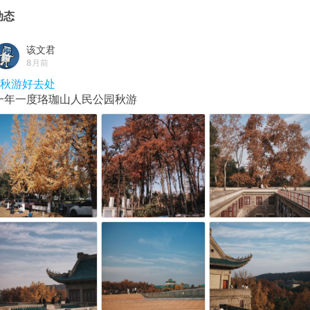
动态
该文君
8月前
#秋游好去处
一年一度珞珈山人民公园秋游