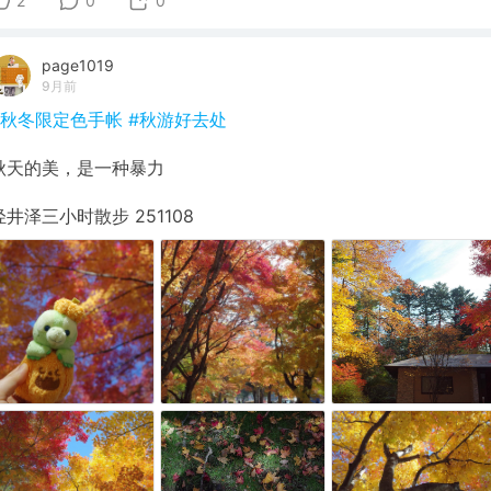
2
0
0
page1019
9月前
#秋冬限定色手帐
#秋游好去处
秋天的美，是一种暴力
轻井泽三小时散步 251108