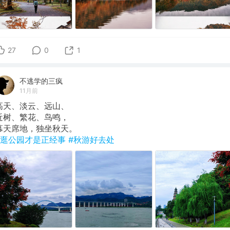
27
0
1
不逃学的三疯
11月前
高天、淡云、远山、
近树、繁花、鸟鸣，
幕天席地，独坐秋天。
#逛公园才是正经事
#秋游好去处