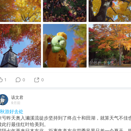
1
0
0
该文君
9月前
#秋游好去处
幸亏昨天奥入濑溪流徒步坚持到了终点十和田湖，就算天气不佳
被此行最佳红叶给美到。
​时隔七年再来日本东北，距离集齐东北四季风景只差一个夏天，