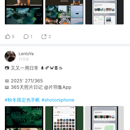
5
1
2
LentoYa
11月前
📷 又又一周日常 🌲🍂🦀🍫☕️
📅 2025' 271/365
📖 365天照片日记 @片羽集App
#秋冬限定色手帐
#shotoniphone