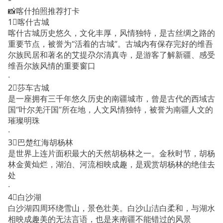
📸喀什拍照推荐打卡
1⃣喀什古城
喀什古城历史悠久，文化丰厚，风情独特，是古丝绸之路的
重要节点，被誉为“活着的古城”。古城内有保存完好的维吾
尔族民居和著名的艾提尕尔清真寺，是游客了解新疆、感受
维吾尔族风情的重要窗口
·
2⃣莎车古城
是一座拥有三千年悠久历史的南疆城市，曾是古代的西域古
国“叶尔羌汗国”所在地，人文风情独特，被誉为南疆人文的
璀璨明珠
·
3⃣巴楚红海胡杨林
是世界上连片面积最大的天然胡杨林之一。金秋时节，胡杨
林金黄灿烂，湖泊、河流相映成趣，是观赏胡杨林的绝佳去
处
·
4⃣白沙湖
白沙湖四周环绕雪山，景色壮美。白沙山洁白柔和，与湖水
相映成趣美的无法言语，也是来南疆不能错过的风景