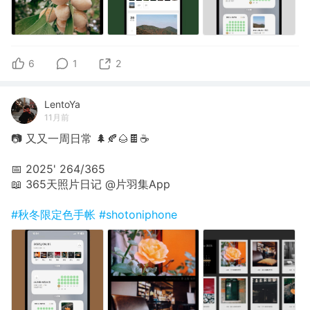
6
1
2
LentoYa
11月前
📷 又又一周日常 🌲🍂🌰🍫☕️
📅 2025' 264/365
📖 365天照片日记 @片羽集App
#秋冬限定色手帐
#shotoniphone