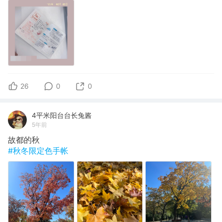
26
0
0
4平米阳台台长兔酱
5年前
故都的秋
#秋冬限定色手帐