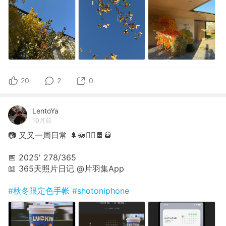
20
2
0
LentoYa
10月前
📷 又又一周日常 🌲🪷🚴‍♀️🍫🥃
📅 2025' 278/365
📖 365天照片日记 @片羽集App
#秋冬限定色手帐
#shotoniphone