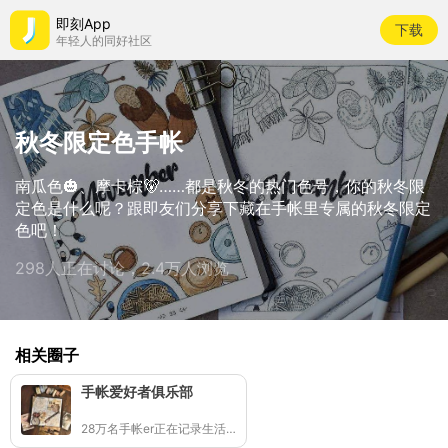
即刻App
下载
年轻人的同好社区
秋冬限定色手帐
南瓜色🎃、摩卡棕🐻……都是秋冬的热门色号，你的秋冬限
定色是什么呢？跟即友们分享下藏在手帐里专属的秋冬限定
色吧！
298人正在讨论，2.4万人浏览
相关圈子
手帐爱好者俱乐部
28万名手帐er正在记录生活灵感📖✨