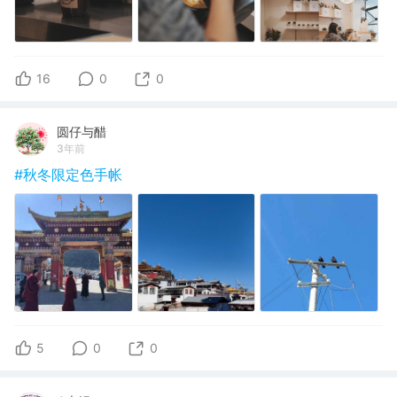
16
0
0
圆仔与醋
3年前
#秋冬限定色手帐
5
0
0