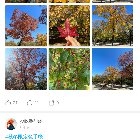
21
11
0
少吃番茄酱
6年前
#秋冬限定色手帐