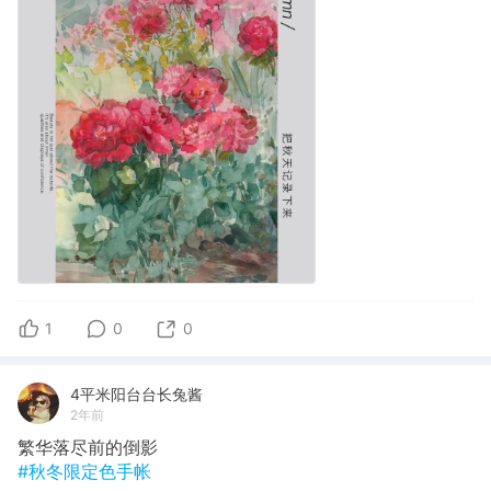
1
0
0
4平米阳台台长兔酱
2年前
繁华落尽前的倒影
#秋冬限定色手帐