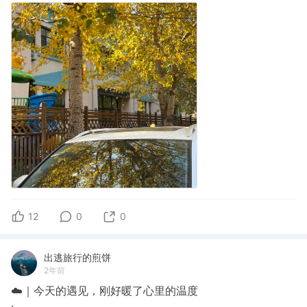
12
0
0
出逃旅行的煎饼
2年前
☁️｜今天的遇见，刚好暖了心里的温度
​·