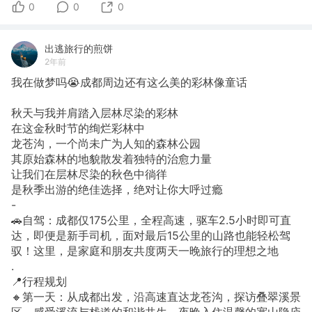
0
0
0
出逃旅行的煎饼
2年前
我在做梦吗😭成都周边还有这么美的彩林像童话
秋天与我并肩踏入层林尽染的彩林
在这金秋时节的绚烂彩林中
龙苍沟，一个尚未广为人知的森林公园
其原始森林的地貌散发着独特的治愈力量
让我们在层林尽染的秋色中徜徉
是秋季出游的绝佳选择，绝对让你大呼过瘾
-
🚗自驾：成都仅175公里，全程高速，驱车2.5小时即可直
达，即便是新手司机，面对最后15公里的山路也能轻松驾
驭！这里，是家庭和朋友共度两天一晚旅行的理想之地
.
📍行程规划
🔸第一天：从成都出发，沿高速直达龙苍沟，探访叠翠溪景