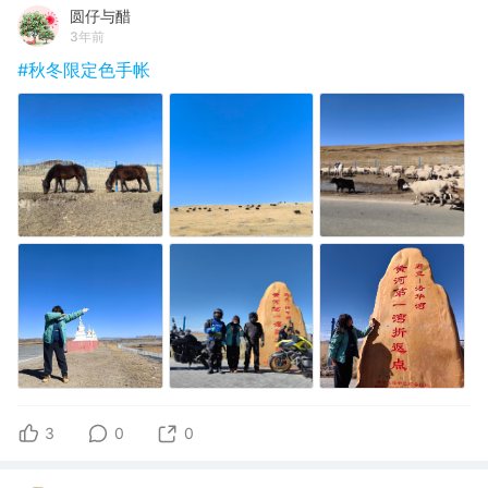
圆仔与醋
3年前
#秋冬限定色手帐
3
0
0