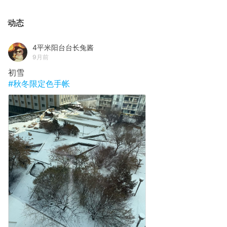
动态
4平米阳台台长兔酱
9月前
初雪
#秋冬限定色手帐