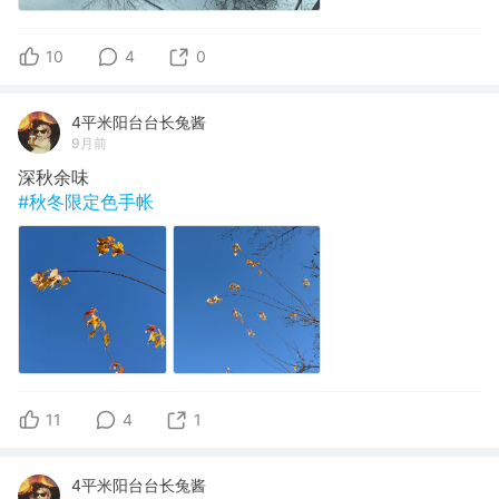
10
4
0
4平米阳台台长兔酱
9月前
深秋余味
#秋冬限定色手帐
11
4
1
4平米阳台台长兔酱