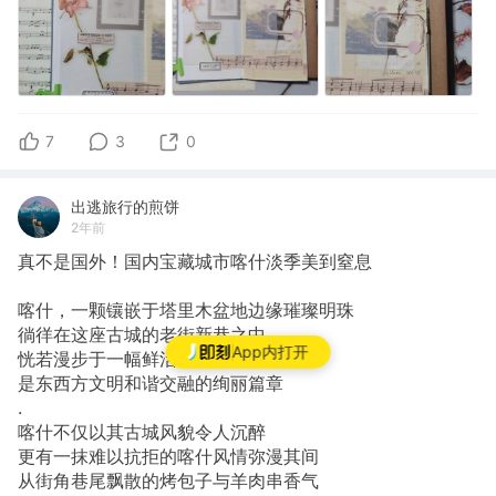
7
3
0
出逃旅行的煎饼
2年前
真不是国外！国内宝藏城市喀什淡季美到窒息
喀什，一颗镶嵌于塔里木盆地边缘璀璨明珠
徜徉在这座古城的老街新巷之中
App内打开
恍若漫步于一幅鲜活跃动的历史画卷
是东西方文明和谐交融的绚丽篇章
.
喀什不仅以其古城风貌令人沉醉
更有一抹难以抗拒的喀什风情弥漫其间
从街角巷尾飘散的烤包子与羊肉串香气