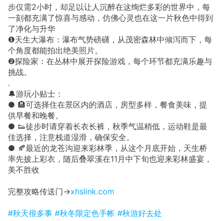
步仅需2小时，却足以让人沉醉在这绚烂多彩的世界中，每
一刻都充满了惊喜与感动，仿佛心灵也在这一片秋色中得到
了净化与升华
❶天生大瀑布：瀑布气势磅礴，从茂密森林中倾泻而下，每
个角度都能拍出绝美照片。
❷探险家：在丛林中展开探险游戏，每个环节都充满乐趣与
挑战。
.
🔔游玩小贴士：
● 🏨可选择住在景区内的酒店，房型多样，餐食美味，提
供早餐和晚餐。
● 👟徒步时请穿着长衣长裤，秋季气温稍低，运动鞋是最
佳选择，注意栈道湿滑，确保安全。
● 🍂最近的龙苍沟迎来彩林季，从这个月底开始，天生桥
率先披上彩衣，随后叠翠溪在11月中下旬也迎来彩林盛宴，
美不胜收
完整攻略传送门→
xhslink.com
#秋天很多事
#秋冬限定色手帐
#秋游好去处