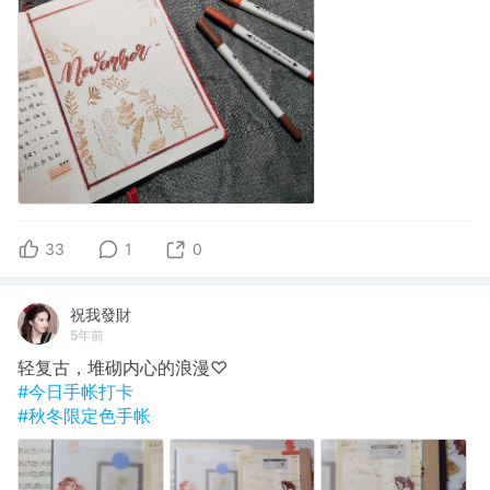
33
1
0
祝我發財
5年前
轻复古，堆砌内心的浪漫♡
#今日手帐打卡
#秋冬限定色手帐