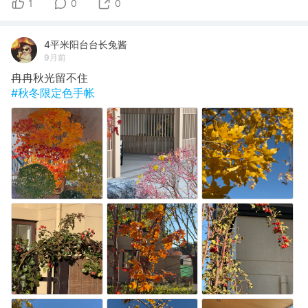
1
0
0
4平米阳台台长兔酱
9月前
冉冉秋光留不住
#秋冬限定色手帐