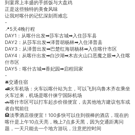
到宴席上丰盛的手抓饭与大盘鸡
正是这些独特的美食风味
让我对喀什的记忆深刻而难忘
-
📍5天4晚行程
DAY1：从喀什出发➡莎车古城➡入住莎车县
DAY2：从莎车出发➡泽普胡杨林➡入住泽普县
DAY3：从泽普出发➡巴楚红海胡杨林➡入住喀什市区
DAY4：从喀什出发➡白沙湖➡木吉火山口恶魔之眼➡入住喀
什市区
DAY5：喀什古城➡香妃园➡启程回家
-
🛎交通住宿
🚅火车机场：火车以喀什站为主，可以飞到乌鲁木齐在乘坐
火车过来，机场是喀什徕宁国际机场
🚗喀什市区可以打车起步价很便宜，去其他地方建议包车或
者自驾前往
🏨淡季酒店很便宜！100多快可以住到很棒的酒店，现在的
喀什是上午10点天亮，晚上7点多天黑，因为交通距离问
题，一天只能去一个地方游玩，注意把控时间
-