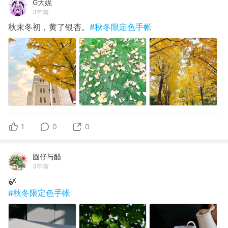
G大妮
3年前
秋末冬初，黄了银杏。
#秋冬限定色手帐
1
0
0
圆仔与醋
3年前
🍃
#秋冬限定色手帐