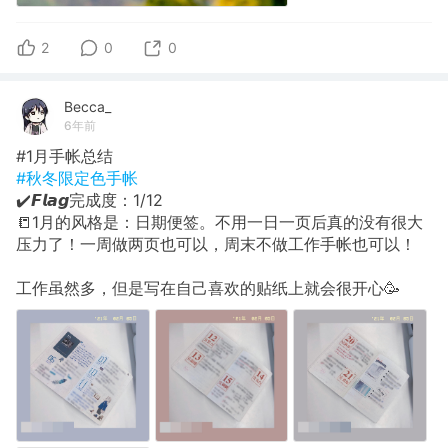
2
0
0
Becca_
6年前
#1月手帐总结
#秋冬限定色手帐
✔️𝙁𝙡𝙖𝙜完成度：1/12
📒1月的风格是：日期便签。不用一日一页后真的没有很大
压力了！一周做两页也可以，周末不做工作手帐也可以！
工作虽然多，但是写在自己喜欢的贴纸上就会很开心🥳