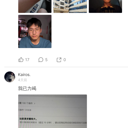
17
5
0
Kairos.
4天前
我已力竭