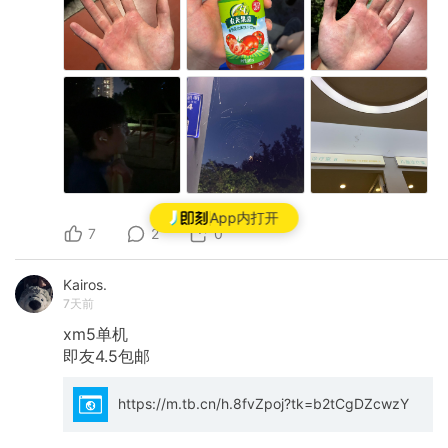
App内打开
7
2
0
Kairos.
7天前
xm5单机
即友4.5包邮
https://m.tb.cn/h.8fvZpoj?tk=b2tCgDZcwzY