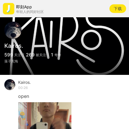
即刻App
下载
年轻人的同好社区
Kairos.
599
269
1
关注
被关注
夸夸
落子无悔
Kairos.
00:26
open