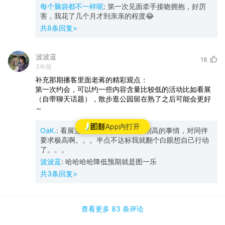
每个脑袋都不一样呢
:
第一次见面牵手接吻拥抱，好厉
害，我花了几个月才到亲亲的程度😂
共
8
条回复>
波波蓝
18
3年前
补充那期播客里面老蒋的精彩观点：
第一次约会，可以约一些内容含量比较低的活动比如看展
（自带聊天话题），散步逛公园留在熟了之后可能会更好
～
App内打开
OaK.
:
看展览听音乐会这种阈值特别高的事情，对同伴
要求极高啊。。。半点不达标我就翻个白眼想自己行动
了。。。
波波蓝
:
哈哈哈哈降低预期就是图一乐
共
3
条回复>
查看更多
83 条
评论