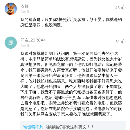
农虾
48
3年前
我的建议是：只要你帅得接近吴彦祖，彭于晏，你就是约
疯狂星期四，也没问题。
即友_29R8A4
31
3年前
我跟对象就是即刻上认识的，第一次见面我们去的小吃
街，本来只是简单约饭没有想谈恋爱，因为我比他大十岁
真没想发展。但见面之前下雨了他给我打电话让我记得带
伞，我们都觉得对方声音真好听，他就开始期待起来了😂
见面第一眼我开始害羞又狂喜，他长得跟我梦中情人一
样，他对我长相也很满意。吃东西时候我都不好意思大吃
大喝了，他也开始拘束，两个人都很腼腆了东西不知道接
下来干嘛，我受不了那尴尬的气氛提出各回各家算了，他
居然说行啊，然后我掏出手机打车，车快来时候他忽然说
去看个电影吧，实际上并没有我们喜欢看的电影，但我还
是同意了，然后在电影院牵手接吻拥抱，出电影院的时候
我们关系从网友变成了恋人😂吃了晚饭就回我家了。
谁也猜不到
:
哇哇哇好喜欢这种爽文！！