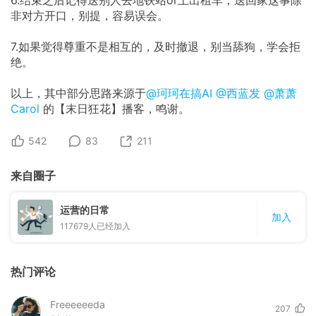
6.结束之后记得送别人去地铁站or上出租车，送回家这事除
非对方开口，别提，容易误会。
7.如果觉得尊重不是相互的，及时撤退，别当舔狗，学会拒
绝。
以上，其中部分思路来源于
@珂珂在搞AI
@西蓝发
@萧萧
Carol
的【末日狂花】播客，鸣谢。
542
83
211
来自圈子
运营的日常
加入
117679
人已经加入
热门评论
Freeeeeeda
207