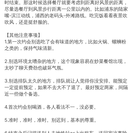
时结束。那这时候选择餐厅就要考虑到距离好风景的距离，
尽量选餐厅到风景步行距离一公里以内的。比如浦东的陆家
嘴-滨江动线，浦西的老码头-外滩路线。吃完饭看看夜景吹
吹风，还是挺舒服的。
【其他注意事项】
1.第一次约会别选吃了会有味道的地方，比如火锅、螺蛳粉
之类的，保持气味清新。
2.别选环境太嘈杂的地方，这个现象容易在炒菜餐馆出现，
太吵了聊天费劲也破坏气氛。
3.别选排队太久的地方，排队就让人觉得你没安排。能预定
一定提前预定，如果不去大不了退了。最好预定两家，间隔
近一些做个备选。
4.首次约会别喝酒，各人看法不一，没必要。
5.准时，准时，准时。别迟到，基本的尊重。