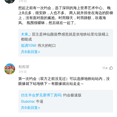
3年前
想起之前有一次约会，选了深圳的海上世界艺术中心。
晚
上8点多，很安静，人也不多。
两人就并排坐在海边的阶梯
上，没有面对面的尴尬。时而聊天，时而静默，吹着海
风。
氛围很暧昧，然后就在一起了。
木東_
:
层主是神仙颜值😳感觉就是坐地铁站里垃圾桶上
都能成
低调10M
:
伟大的蛇口
共
8
条回复>
粒粒皆
114
3年前
第一次约会（双方之前没见过）可以选择地铁站站内，没
眼缘就下站地铁下～有眼缘就出站走走～
仿生羊会梦见赛博丁真吗
:
约会极速版
Guaona
:
牛逼
共
6
条回复>