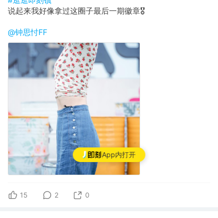
#逛逛即刻镇
说起来我好像拿过这圈子最后一期徽章🎖
@钟思忖FF
App内打开
15
2
0