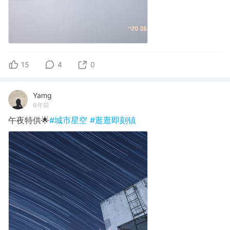
15
4
0
Yamg
6年前
午夜特供🌟
#城市星空
#逛逛即刻镇