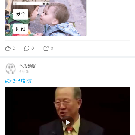
2
0
0
池没池呢
6年前
#逛逛即刻镇