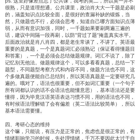
ps. 这里好像差点忘了公共课，我考的英二，所以英一并不
很熟，只是道理想通。公共课里，政治肖大大一千题是必刷
的，涵盖知识点比较全面，是很好的查漏补缺的锻炼，当
然，只做题也不行，必须会思考，知道自己哪方面知识点薄
弱，从而有意识加强，同时，一千题如果要刷两遍三遍的
话，建议中间隔一段再刷，以防“背过了题”掩盖真实水平。
后面政治就是肖八肖四，都是老生常谈了，不讲了。英语最
重要的是真题，一个是真题词汇必须熟记（保证看得懂题目
和答案），一个是必须会总结做题规律。词汇不说了，除了
记忆别无他法。做题规律这个，可以多看看真题，总结一下
题型，不同题型考察方式和内容不同，做题方法也不同，这
个多做真题便能自己总结到，所以英语真题是一定要研究几
遍的。哦对了，语法也很重要，但不如词汇重要（一个句子
所有词都认识的话不会语法也能懂意思），基本语法还是要
懂得，因为毕竟汉语英语表达习惯不同，用的语法也不同，
有时候语法理解错了会有偏差（英二语法比较简单），所以
基本语法需要懂。
四、考研心态的维持
这个嘛，只能说，有压力是正常的，焦虑也是很正常的，有
情绪影响学习的时候，先处理情绪，千万不要因此太过于自