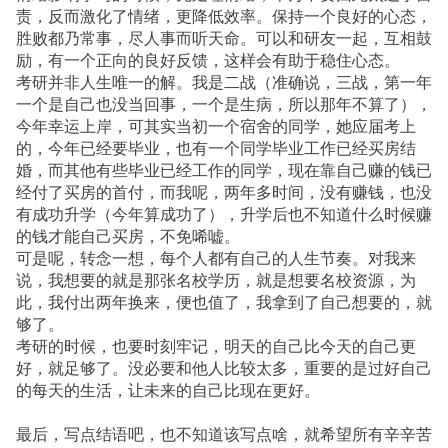
责，反而激化了情绪，更降低效率。保持一个良好的心态，
胜败都乃常事，尽人事而听天命。可以和研友一起，互相鼓
励，有一个正向的良好反馈，这样会有助于稳住心态。
考研并非人生唯一的解。我是二战（准确说，三战，第一年
一个是自己也没当回事，一个是生病，所以那年不算了），
今年幸运上岸，可其实当初一个宿舍的同学，她应届考上
的，今年已经要毕业，也有一个同学毕业工作已经买房结
婚，而其他有些毕业已经工作的同学，现在靠自己赚的钱已
经付了买房的首付，而我呢，两年多时间，没有赚钱，也没
有成功升学（今年算成功了），升学后也不知道什么时候赚
的钱才能自己买房，不免唏嘘。
可是呢，转念一想，每个人都有自己的人生节奏。对我来
说，我想要的就是那张名校学历，就是想要名校资源，为
此，我付出两年换来，便也值了，我拿到了自己想要的，就
够了。
考研的时候，也要时刻牢记，明天的自己比今天的自己更
好，就足够了。没必要和他人比较太多，重要的是过好自己
的每天的生活，让未来的自己比现在更好。
最后，写点结语吧，也不知道该写点啥，就希望所有辛辛苦