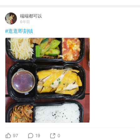
端端都可以
6年前
#逛逛即刻镇
97
19
0