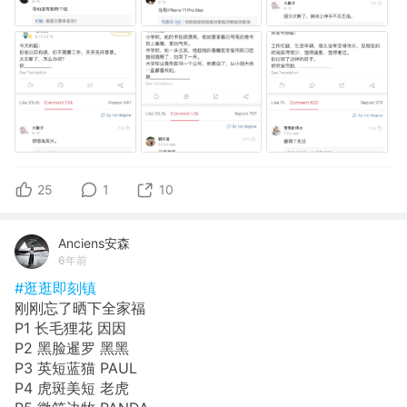
25
1
10
Anciens安森
6年前
#逛逛即刻镇
刚刚忘了晒下全家福
P1 长毛狸花 因因
P2 黑脸暹罗 黑黑
P3 英短蓝猫 PAUL
P4 虎斑美短 老虎