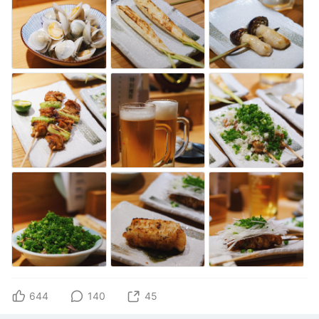
644
140
45