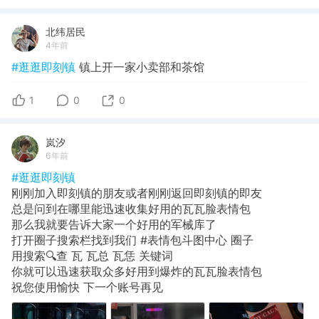
北纬居民
4年前
#逛逛即刻镇
镇上开一家小卖部和茶馆
1
0
0
岚汐
6年前
#逛逛即刻镇
刚刚加入即刻镇的朋友或者刚刚返回即刻镇的即友
总是问到在哪里能迅速收集好用的瓦瓦脸表情包
那么我就要告诉大家一个好用的军械库了
打开圈子搜索栏找到我们 #表情包斗图中心 圈子
用搜索🔍查 瓦 瓦总 瓦恁 关键词
你就可以迅速获取众多好用到爆炸的瓦瓦脸表情包
祝您使用愉快 下一个账号再见