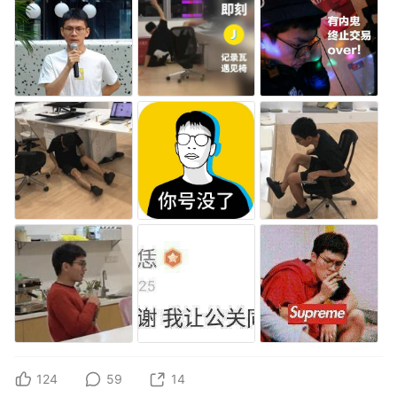
124
59
14