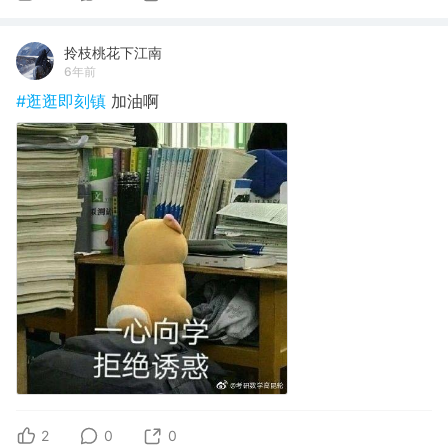
拎枝桃花下江南
6年前
#逛逛即刻镇
加油啊
2
0
0