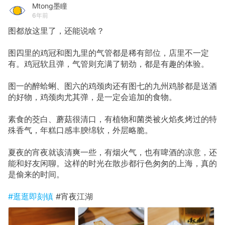
Mtong墨瞳
6年前
图都放这里了，还能说啥？
图四里的鸡冠和图九里的气管都是稀有部位，店里不一定
有。鸡冠软且弹，气管则充满了韧劲，都是有趣的体验。
图一的醉蛤蜊、图六的鸡颈肉还有图七的九州鸡胗都是送酒
的好物，鸡颈肉尤其弹，是一定会追加的食物。
素食的茭白、蘑菇很清口，有植物和菌类被火焰炙烤过的特
殊香气，年糕口感丰腴绵软，外层略脆。
夏夜的宵夜就该清爽一些，有烟火气，也有啤酒的凉意，还
能和好友闲聊。这样的时光在散步都行色匆匆的上海，真的
是偷来的时间。
#逛逛即刻镇
#宵夜江湖