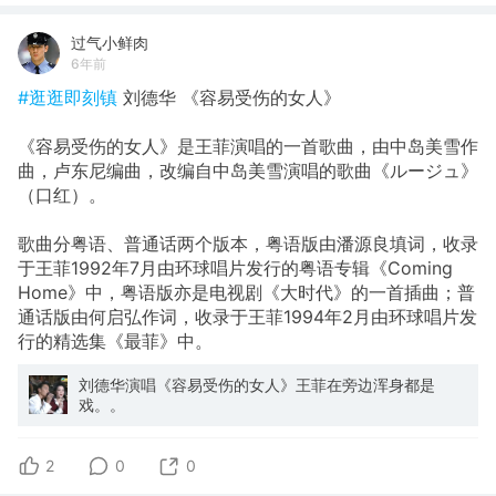
过气小鲜肉
6年前
#逛逛即刻镇
刘德华 《容易受伤的女人》
《容易受伤的女人》是王菲演唱的一首歌曲，由中岛美雪作
曲，卢东尼编曲，改编自中岛美雪演唱的歌曲《ルージュ》
（口红）。
歌曲分粤语、普通话两个版本，粤语版由潘源良填词，收录
于王菲1992年7月由环球唱片发行的粤语专辑《Coming
Home》中，粤语版亦是电视剧《大时代》的一首插曲；普
通话版由何启弘作词，收录于王菲1994年2月由环球唱片发
行的精选集《最菲》中。
刘德华演唱《容易受伤的女人》王菲在旁边浑身都是
戏。。
2
0
0