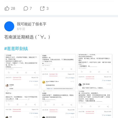
28
7
3
我可能起了假名字
6年前
苍南派近期精选 ( ﾟ∀。)
#逛逛即刻镇