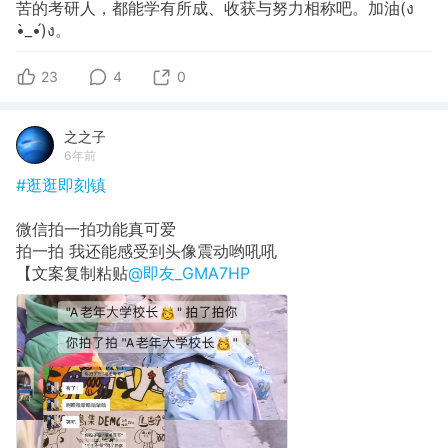
苦的考研人，都能学有所成、收获与努力相称吧。加油(ง
•̀_•́)ง。
23
4
0
之之子
6年前
#逛逛即刻镇
微信拍一拍功能真可爱
拍一拍 我还能感受到头像震动哟吼吼
【文案复制粘贴
@即友_GMA7HP