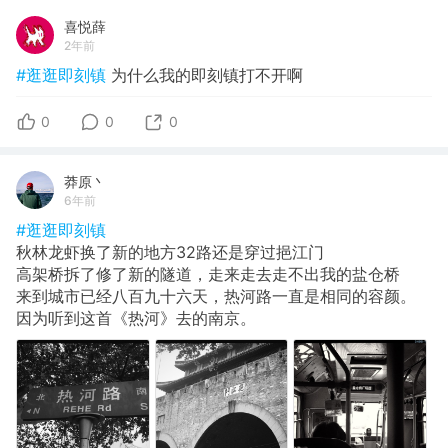
喜悦薛
2年前
#逛逛即刻镇
为什么我的即刻镇打不开啊
0
0
0
莽原丶
6年前
#逛逛即刻镇
秋林龙虾换了新的地方32路还是穿过挹江门
高架桥拆了修了新的隧道，走来走去走不出我的盐仓桥
来到城市已经八百九十六天，热河路一直是相同的容颜。
因为听到这首《热河》去的南京。