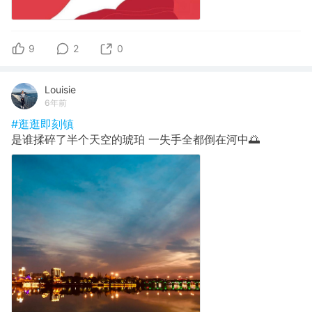
9
2
0
Louisie
6年前
#逛逛即刻镇
是谁揉碎了半个天空的琥珀 一失手全都倒在河中🌅