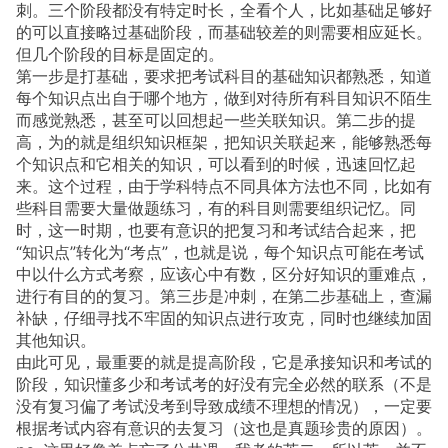
刺。三个阶段都没有特定时长，全看个人，比如基础足够好
的可以直接略过基础阶段，而基础较差的则需要相应延长。
但几个阶段的目标是固定的。
第一步是打基础，要求把考试科目的基础知识都熟悉，知道
每个知识点出自于哪个地方，做到对待所有科目知识不陌生
而感觉熟悉，甚至可以回想起一些关联知识。第二步的提
高，为的就是组织知识框架，把知识关联起来，能够熟悉每
个知识点和它相关的知识，可以看到的时候，迅速回忆起
来。这个过程，由于学科特点不同具体方法也不同，比如有
些科目需要大量做题练习，有的科目则需要组织记忆。同
时，这一时期，也要有意识的把复习和考试结合起来，把
“知识点”转化为“考点”，也就是说，每个知识点可能在考试
中以什么方式考察，应该心中有数，区分好知识的重难点，
进行有目的的复习。第三步是冲刺，在第二步基础上，查漏
补缺，仔细寻找不牢固的知识点进行攻克，同时也继续加固
其他知识。
由此可见，最重要的就是提高阶段，它是承接知识和考试的
阶段，知识懂多少和考试考的好没有完全必然的联系（不是
没有复习偏了考试没考到导致成绩不理想的情况），一定要
根据考试内容有意识的去复习（这也是真题珍贵的原因）。