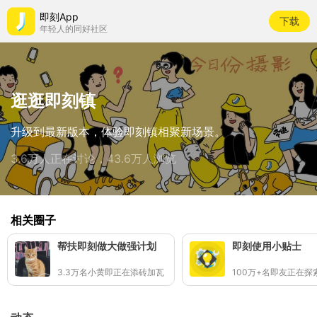
即刻App
下载
年轻人的同好社区
逛逛即刻镇
升级到最新版本，体验即刻镇相聚新场景。
3.6万人正在讨论，43.6万人浏览
相关圈子
帮扶即刻做大做强计划
即刻使用小贴士
3.3万名小黄即正在添砖加瓦