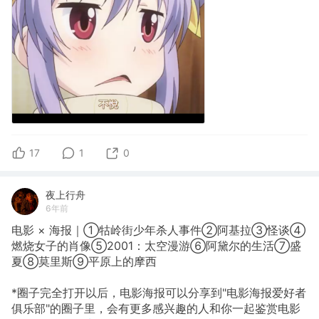
17
1
0
夜上行舟
6年前
电影 × 海报｜①牯岭街少年杀人事件②阿基拉③怪谈④
燃烧女子的肖像⑤2001：太空漫游⑥阿黛尔的生活⑦盛
夏⑧莫里斯⑨平原上的摩西
*圈子完全打开以后，电影海报可以分享到"电影海报爱好者
俱乐部"的圈子里，会有更多感兴趣的人和你一起鉴赏电影