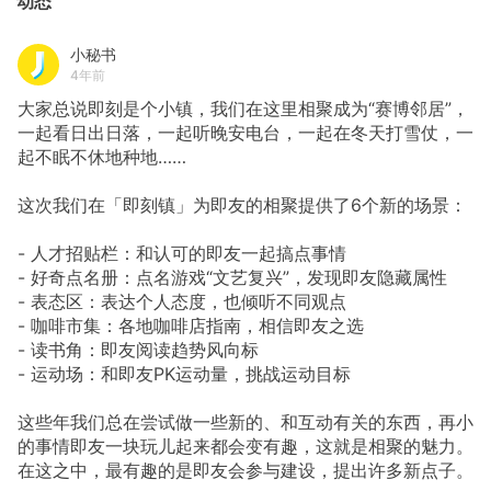
动态
小秘书
4年前
大家总说即刻是个小镇，我们在这里相聚成为“赛博邻居”，
一起看日出日落，一起听晚安电台，一起在冬天打雪仗，一
起不眠不休地种地……
这次我们在「即刻镇」为即友的相聚提供了6个新的场景：
- 人才招贴栏：和认可的即友一起搞点事情
- 好奇点名册：点名游戏“文艺复兴”，发现即友隐藏属性
- 表态区：表达个人态度，也倾听不同观点
- 咖啡市集：各地咖啡店指南，相信即友之选
- 读书角：即友阅读趋势风向标
- 运动场：和即友PK运动量，挑战运动目标
这些年我们总在尝试做一些新的、和互动有关的东西，再小
的事情即友一块玩儿起来都会变有趣，这就是相聚的魅力。
在这之中，最有趣的是即友会参与建设，提出许多新点子。