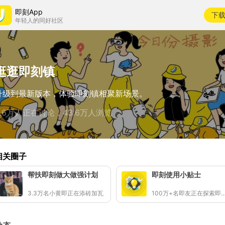
即刻App
下
年轻人的同好社区
逛逛即刻镇
升级到最新版本，体验即刻镇相聚新场景。
3.6万人正在讨论，43.6万人浏览
相关圈子
帮扶即刻做大做强计划
即刻使用小贴士
3.3万名小黄即正在添砖加瓦
100万+名即友正在探索即刻使