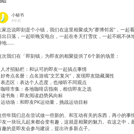
动态
小秘书
4年前
大家总说即刻是个小镇，我们在这里相聚成为“赛博邻居”，一起
日出日落，一起听晚安电台，一起在冬天打雪仗，一起不眠不休
种地……
这次我们在「即刻镇」为即友的相聚提供了6个新的场景：
- 人才招贴栏：和认可的即友一起搞点事情
- 好奇点名册：点名游戏“文艺复兴”，发现即友隐藏属性
- 表态区：表达个人态度，也倾听不同观点
- 咖啡市集：各地咖啡店指南，相信即友之选
- 读书角：即友阅读趋势风向标
- 运动场：和即友PK运动量，挑战运动目标
这些年我们总在尝试做一些新的、和互动有关的东西，再小的事
即友一块玩儿起来都会变有趣，这就是相聚的魅力。在这之中，
有趣的是即友会参与建设，提出许多新点子。