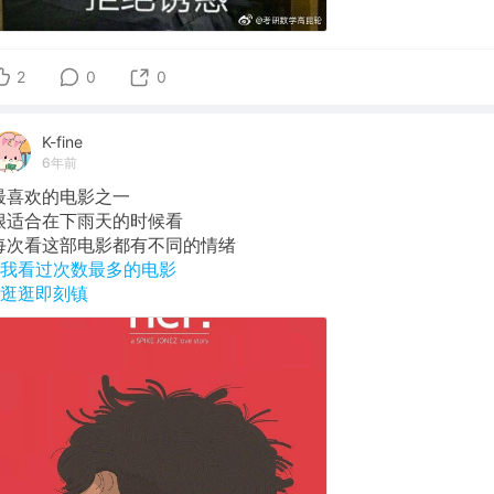
2
0
0
K-fine
6年前
最喜欢的电影之一
很适合在下雨天的时候看
每次看这部电影都有不同的情绪
#我看过次数最多的电影
#逛逛即刻镇