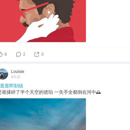
9
2
0
Louisie
6年前
#逛逛即刻镇
是谁揉碎了半个天空的琥珀 一失手全都倒在河中🌅