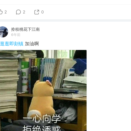
2
2
0
拎枝桃花下江南
6年前
#逛逛即刻镇
加油啊