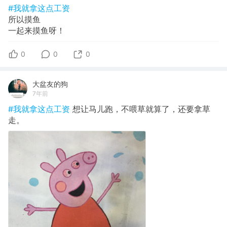
#我就拿这点工资
所以摸鱼
一起来摸鱼呀！
0
0
0
大盆友的狗
7年前
#我就拿这点工资
想让马儿跑，不喂草就算了，还要拿草
走。