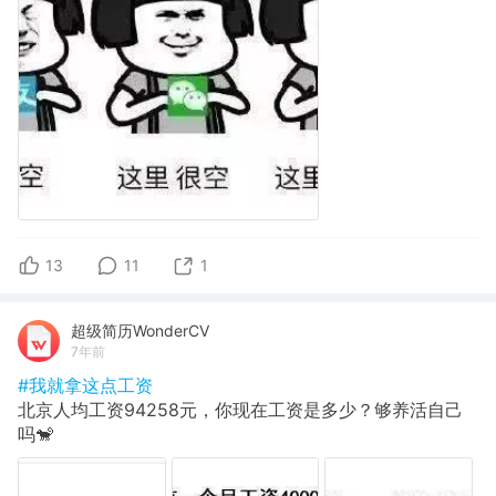
13
11
1
超级简历WonderCV
7年前
#我就拿这点工资
北京人均工资94258元，你现在工资是多少？够养活自己
吗🐒