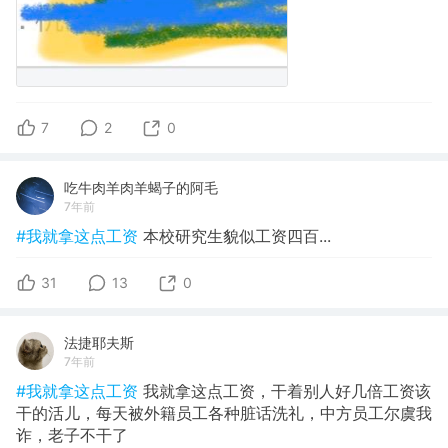
7
2
0
吃牛肉羊肉羊蝎子的阿毛
7年前
#我就拿这点工资
本校研究生貌似工资四百...
31
13
0
法捷耶夫斯
7年前
#我就拿这点工资
我就拿这点工资，干着别人好几倍工资该
干的活儿，每天被外籍员工各种脏话洗礼，中方员工尔虞我
诈，老子不干了