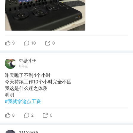
9
10
0
钟思忖FF
6年前
昨天睡了不到4个小时
今天持续工作10个小时完全不困
我这是什么迷之体质
明明
#我就拿这点工资
8
2
0
711的阿柚