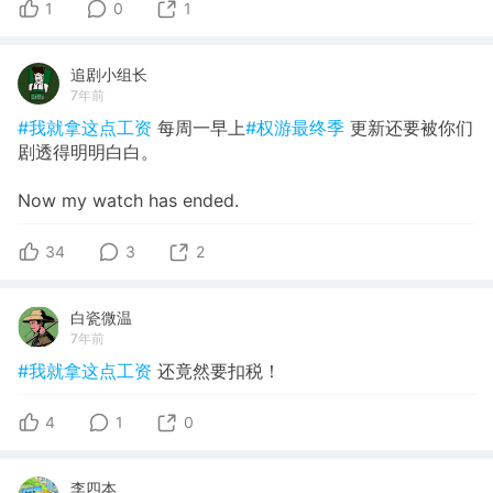
1
0
1
追剧小组长
7年前
#我就拿这点工资
每周一早上
#权游最终季
更新还要被你们
剧透得明明白白。
Now my watch has ended.
34
3
2
白瓷微温
7年前
#我就拿这点工资
还竟然要扣税！
4
1
0
李四本