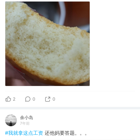
2
0
0
余小岛
7年前
#我就拿这点工资
还他妈要答题。。。