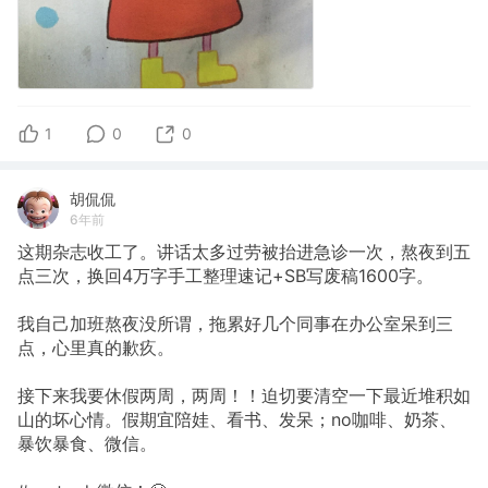
1
0
0
胡侃侃
6年前
这期杂志收工了。讲话太多过劳被抬进急诊一次，熬夜到五
点三次，换回4万字手工整理速记+SB写废稿1600字。
我自己加班熬夜没所谓，拖累好几个同事在办公室呆到三
点，心里真的歉疚。
接下来我要休假两周，两周！！迫切要清空一下最近堆积如
山的坏心情。假期宜陪娃、看书、发呆；no咖啡、奶茶、
暴饮暴食、微信。