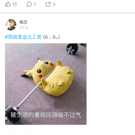
15
7
0
褐言
7年前
#我就拿这点工资
(ó﹏ò｡)