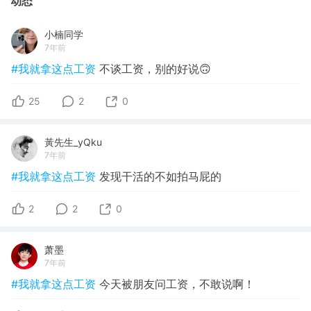
动态
小楠同学
7年前
#我就拿这点工资
不谈工资，别的好说🙃
25
2
0
黃先生_yQku
7年前
#我就拿这点工资
发现干活的不如拍马屁的
2
2
0
萧墨
7年前
#我就拿这点工资
今天被朋友问工资，不敢说啊！