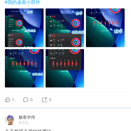
#我的桌面小部件
1
0
0
极客学伟
9月前