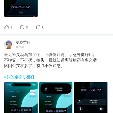
1
0
0
极客学伟
9月前
最近给灵动岛加了个「下班倒计时」，意外挺好用。
不弹窗、不打扰，抬头一眼就知道离解放还有多久😂
比闹钟实在多了，有点小仪式感。
#我的桌面小部件