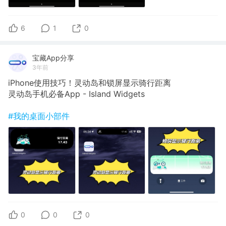
6
1
0
宝藏App分享
3年前
iPhone使用技巧！灵动岛和锁屏显示骑行距离
灵动岛手机必备App - Island Widgets
#我的桌面小部件
0
0
0