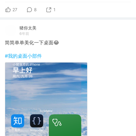
27
8
1
猪你太美
6年前
简简单单美化一下桌面😂
#我的桌面小部件