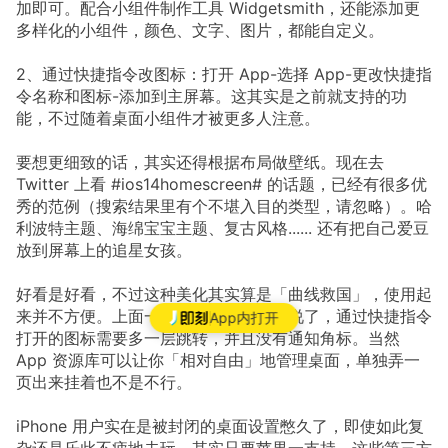
加即可。配合小组件制作工具 Widgetsmith，还能添加更
多样化的小组件，颜色、文字、图片，都能自定义。
2、通过快捷指令改图标：打开 App-选择 App-更改快捷指
令名称和图标-添加到主屏幕。这其实是之前就支持的功
能，不过随着桌面小组件才被更多人注意。
要想更细致的话，其实还得根据布局做壁纸。现在去
Twitter 上看 #ios14homescreen# 的话题，已经有很多优
秀的范例（搜索结果里有个不堪入目的类型，请忽略）。哈
利波特主题、海绵宝宝主题、复古风格...... 还有把自己爱豆
放到屏幕上的追星女孩。
好看是好看，不过这种美化其实算是「曲线救国」，使用起
来并不方便。上面一堆复杂的步骤就不说了，通过快捷指令
App内打开
打开的图标需要多一层跳转，并且没有通知角标。当然
App 资源库可以让你「相对自由」地管理桌面，单独弄一
页出来挂着也不是不行。
iPhone 用户实在是被封闭的桌面设置憋久了，即使如此复
杂还是乐此不疲地去玩。其实只要苹果一支持，这些第三方