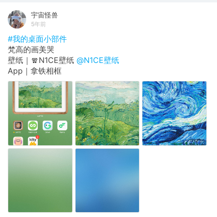
宇宙怪兽
5年前
#我的桌面小部件
梵高的画美哭
壁纸｜🧣N1CE壁纸
@N1CE壁纸
App｜拿铁相框