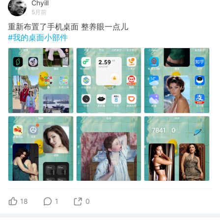
Chyill
5月前
重新布置了手机桌面 整养眼一点儿
#我的桌面小部件
18
1
0