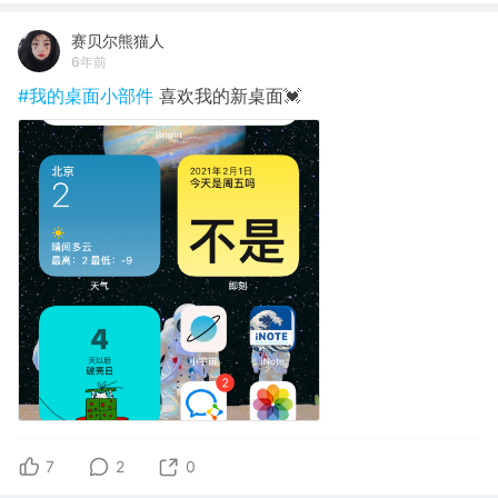
赛贝尔熊猫人
6年前
#我的桌面小部件
喜欢我的新桌面💓
7
2
0