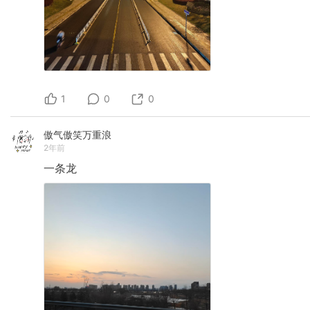
1
0
0
傲气傲笑万重浪
2年前
一条龙