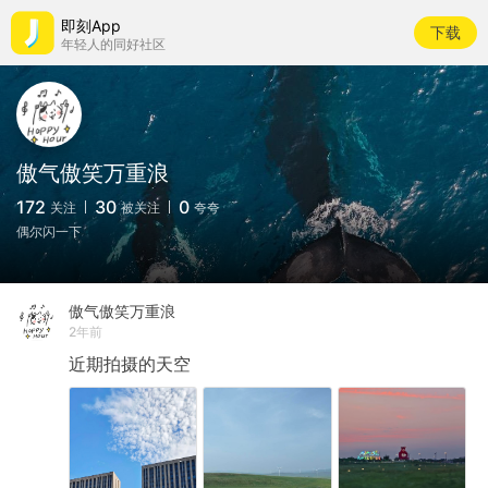
即刻App
下载
年轻人的同好社区
傲气傲笑万重浪
172
30
0
关注
被关注
夸夸
偶尔闪一下
傲气傲笑万重浪
2年前
近期拍摄的天空