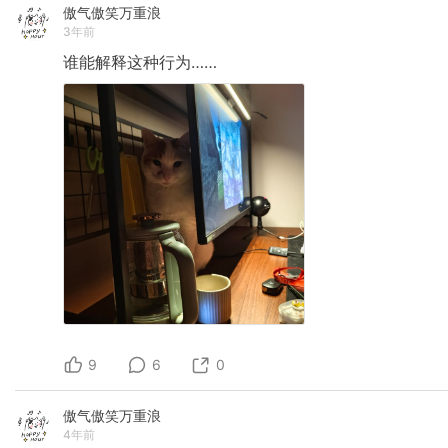
傲气傲笑万重浪
3年前
谁能解释这种行为……
9
6
0
傲气傲笑万重浪
4年前