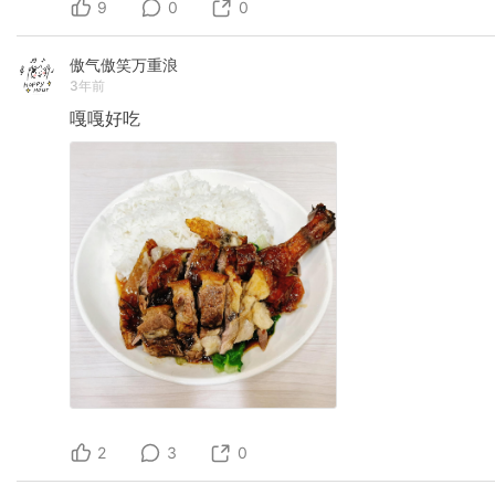
9
0
0
傲气傲笑万重浪
3年前
嘎嘎好吃
2
3
0