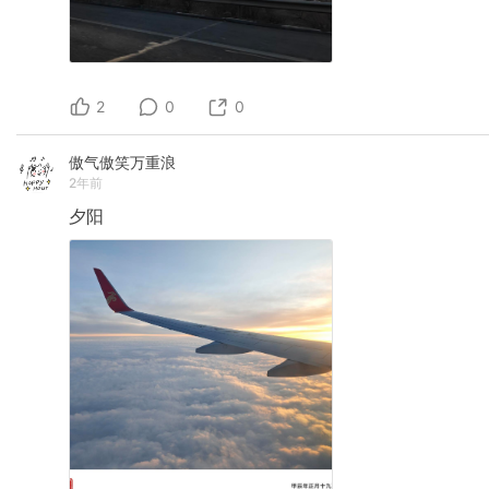
2
0
0
傲气傲笑万重浪
2年前
夕阳