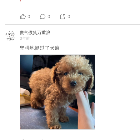
0
0
0
傲气傲笑万重浪
3年前
坚强地挺过了犬瘟