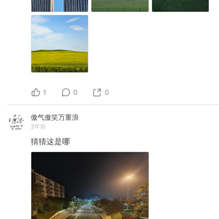
1
0
0
傲气傲笑万重浪
2年前
猜猜这是哪