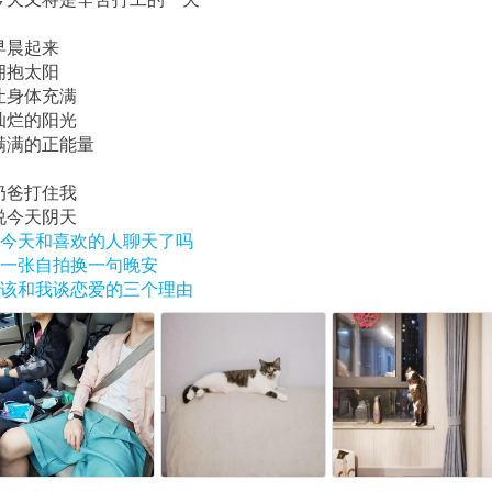
早晨起来
拥抱太阳
让身体充满
灿烂的阳光
满满的正能量
奶爸打住我
说今天阴天
#今天和喜欢的人聊天了吗
#一张自拍换一句晚安
#该和我谈恋爱的三个理由