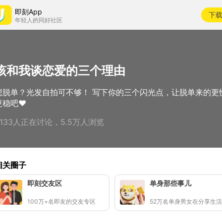
即刻App
下
年轻人的同好社区
该和我谈恋爱的三个理由
想脱单？光发自拍可不够！ 写下你的三个闪光点，让脱单来的更
更稳吧❤️
5133人正在讨论，5.5万人浏览
相关圈子
即刻交友区
单身那些事儿
100万+名即友的交友专区
52万名单身男女在分享生活