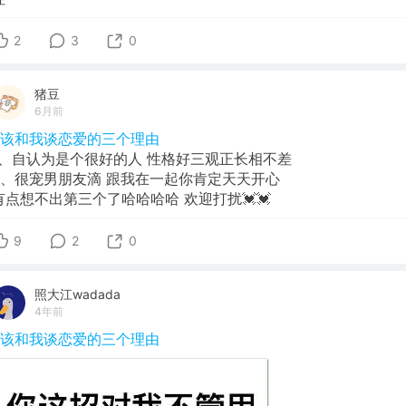
2
3
0
猪豆
6月前
#该和我谈恋爱的三个理由
1、自认为是个很好的人 性格好三观正长相不差
2、很宠男朋友滴 跟我在一起你肯定天天开心
有点想不出第三个了哈哈哈哈 欢迎打扰💓💓
9
2
0
照大江wadada
4年前
#该和我谈恋爱的三个理由