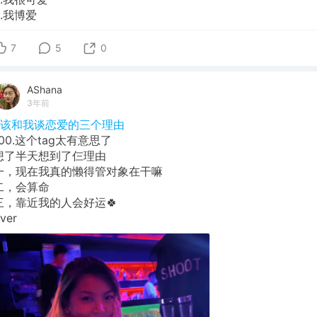
3.我博爱
7
5
0
AShana
3年前
#该和我谈恋爱的三个理由
100.这个tag太有意思了
想了半天想到了仨理由
一，现在我真的懒得管对象在干嘛
二，会算命
三，靠近我的人会好运🍀
ver