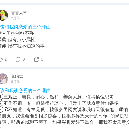
雪雪大王
2月前
#该和我谈恋爱的三个理由
粘人但控制欲不强
温柔 但有点小属性
有趣 没有我不知道的事
2
0
0
兔绵糕_
5月前
#该和我谈恋爱的三个理由
①三观正，善良，耐心，温和，善解人意，懂得换位思考
②不作不闹，专一但是很难动心，但爱上了就愿意付出很多
③😤不知道，有主见叭，被很多男网友说和我聊天很有趣，哪怕
是朋友，我也会准备很多惊喜，也很多异想天开的时候. 如果是动
漫宅，那话题就聊不完了，如果兴趣爱好不重合，那我不太乐意
往