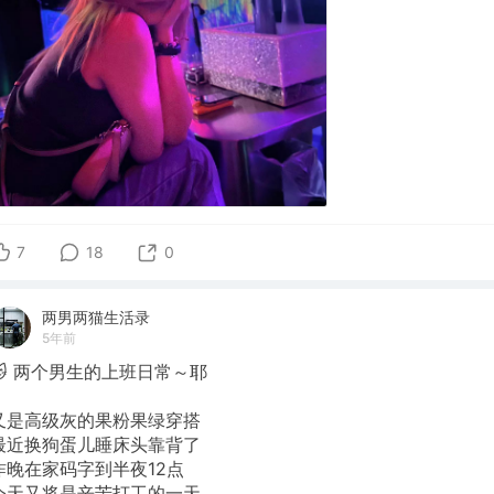
7
18
0
两男两猫生活录
5年前
🐱 两个男生的上班日常～耶
又是高级灰的果粉果绿穿搭
最近换狗蛋儿睡床头靠背了
昨晚在家码字到半夜12点
今天又将是辛苦打工的一天