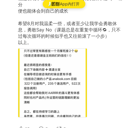
指标（阅读数），看实际转化增量 这个在我考虑
App内打开
分
做brand ads的时候也是同理，因为确实很多渠道
便也能体会到自己的成长
无法直接靠utm追踪，流量来源里大量的
direct（无法拆出来分析），所以比总增量会是相
对合适的办法。 5.5 社区大使模式（去中心化扩
希望8月对我温柔一些，或者至少让我学会勇敢休
展） 核心理念​：不要创始人亲自跑每个市场，而
息，勇敢Say
No（课题总是在重复中循环🔁，只不
是建立去中心化的社区大使网络 优先合作对象​：
过每次循环的时候似乎也又往前滚了一小步）
已经合作过的小型 Agency 和工作室 行业影响力
以上。
强的博主和意见领袖 地方社群的活跃组织者 大使
赋权与职责​： 组织线下活动和工作坊 建立和运营
当地社区 邀请本地目标用户体验产品 作为当地的
「代言人」 利益分享机制​： 大使从推荐客户中获
得佣金或收益分成 透明的业绩-收入对应关系 共
同成长的「互利互赢」生态 标准化流程​（可快速
复制）： 活动筹备标准流程​（场地、议程、物料
等） 大使招募与激励标准体系 社区运营的最佳实
践文档 一旦标准化，就能快速复制到其他地区/市
场 优势总结​： ✅ 不消耗创始人精力（从中心化变
去中心化） ✅ 社区大使本身在行业内有说服力，
自带信任 ✅ 用户通过口碑和大使推荐，转化质量
更高 ✅ 高度可扩展（流程标准化后可快速在新市
场复制） 我们目前也希望找到affiliate联合分销，
但是如果“大使”本身不是我们的user同时纯分成而
非有底薪，怎么冷启动依旧是一个让人困扰的问
题。所以在atoms时的做法是内部培养，但周期