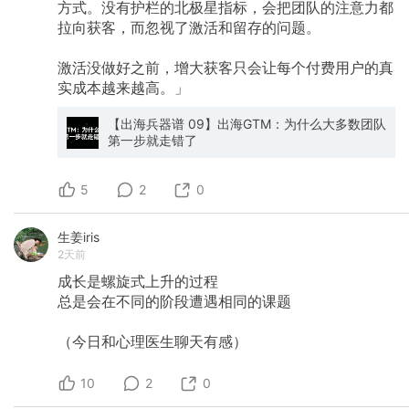
方式。没有护栏的北极星指标，会把团队的注意力都
规模扩大，自然升级为高价值付费客户 获取成本
拉向获客，而忽视了激活和留存的问题。
投入高，但长期价值最大 长尾用户（单价低数量
多）​​： 通过社区培育形成可持续、常态化收入 来
自博主推荐、社群口碑、内容发现 个别用户价值
激活没做好之前，增大获客只会让每个付费用户的真
低，但规模化后收入可观 地域差异化机会​： 找不
实成本越来越高。」
同地域/市场的独特优势 本土化定位（而非全球统
一定位） ICP 信息架构（for example）​： ICP1​
【出海兵器谱 09】出海GTM：为什么大多数团队
（高价值）：「成长型团队」- 月均付费 $ 美金 -
第一步就走错了
转化路径：长期培育 ICP2​（长尾）：「个人开发
者」- 月均付费 $ 美金 - 转化路径：社区发现 每
个 ICP 需明确​： 职位标签、公司规模、行业、地
5
2
0
域特性 核心痛点与成功指标 付费意愿、决策流
程、购买频率 如何从免费 → 试用 → 付费的转化
路径 商业模式梳理​： 定价策略与分层（高价值用
生姜iris
户 vs 长尾用户） 收入结构（订阅 vs 按量 vs 混
2天前
合） 渠道变现（佣金、联盟、分销） 目前我对于
1.4和1.5的挖掘梳理还远远不够。 第二阶段：定
成长是螺旋式上升的过程
位与叙事 2.1 30秒定位（针对不同受众） 针对不
总是会在不同的阶段遭遇相同的课题
同对象的简洁阐述： 给目标用户​：「帮[具体用
户]做[具体任务]，节省[具体成果]」 给身边人​：
（今日和心理医生聊天有感）
「一键生成[具体应用]」 给投资人​：「$[X]M
TAM 的[产品类型]，[渠道A]+[渠道B]双轨变现」
原则​：每个版本都要具体，不要模糊词汇。 这让
10
2
0
我想到 @玉伯提到的产品不能一句话说清楚，其
实需要专门写一些针对不同的用户类型的不同“一