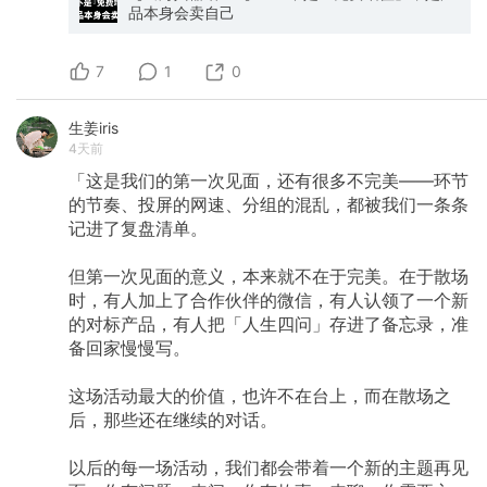
入点 这跟我现在做AI工作流诊断咨询其实是一致
品本身会卖自己
的，通过直接看对方的操作，才能真正直到什么
样的产品和用法最适合串联上下游。 3.2 AI产品
的工作流融合 特殊考虑​（如果用户主要用AI处理
7
1
0
任务）： 用户很少手动干活 = AI成为主体 你的产
品需要让AI能看到并调用它 融入用户的AI工作
流，而非打断它 3.3 持续用户转化为「经销商」
生姜iris
关键机制​： 在访谈中识别「持续使用者」（高频
4天前
使用、口碑认可） 邀请他们分享使用故事、推荐
产品 设计分销激励（佣金/收入分成模式） 提供
「这是我们的第一次见面，还有很多不完美——环节
分销物料（案例、模板、推荐链接） 这群用户往
的节奏、投屏的网速、分组的混乱，都被我们一条条
往是最好的获客渠道。 目前insforge上线了
记进了复盘清单。
referral机制，邀请新的用户后，对方首次付费你
可以获得10刀的奖励，以及后续对12个月对方付
但第一次见面的意义，本来就不在于完美。在于散场
费都可以得到20%的提成。
https://app.notion.com/p/referral-
时，有人加上了合作伙伴的微信，有人认领了一个新
3b2db2d6fb2a808ca3f6fbd023f9c463?
的对标产品，有人把「人生四问」存进了备忘录，准
source=copy_link 3.4 用户研究交付物 提炼共性​
备回家慢慢写。
： 提取 5-10 个共性特征（付费意愿、使用场
景、预算模式） 明确免费用户 vs 付费用户是否
同一群体 沉淀收敛为 1-2 个具体场景 形成「用户
这场活动最大的价值，也许不在台上，而在散场之
故事」（As a X role, I want to... so that...） 第
后，那些还在继续的对话。
四阶段：内容与 SEO 策略 4.1 关键词与搜索意图
原则​：基于用户搜索意图，而非产品功能名 错
以后的每一场活动，我们都会带着一个新的主题再见
误：「AI视频生成」「视频编辑工具」（功能