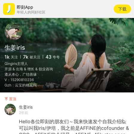
即刻App
下载
年轻人的同好社区
生姜iris
1k
7k
43
关注
被关注
夸夸
Gingiris主理人
开源 & 出海 & 增长 & 创业咨询
遵从本心，广结善缘
V：15290810236
Gzh：云宝的桃花坞
置顶
生姜iris
2年前
Hello各位即刻的朋友们～我来快速发个自我介绍🙋
可以叫我Iris/伊培，我之前是AFFiNE的cofounder &