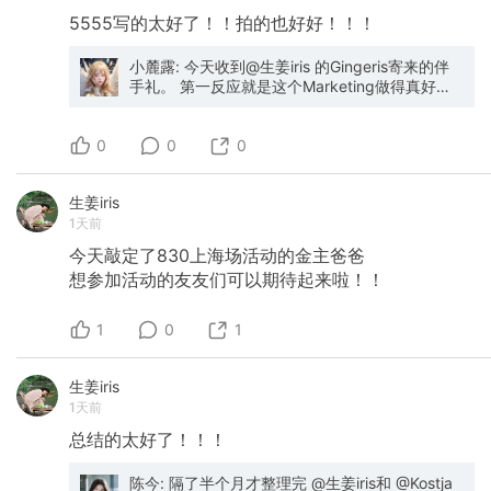
5555写的太好了！！拍的也好好！！！
小麓露: 今天收到@生姜iris 的Gingeris寄来的伴
手礼。 第一反应就是这个Marketing做得真好。
从包装、文案到每一个小礼品的选择，都能感觉
到被认真设计过，希望收到的人会有什么感受。
0
品牌调性也非常统一。 最让我佩服的是Gingeris
0
0
成立时间其实并不算长，但已经有这么强的品牌
意识了。花心思打磨这些细节需要耗费额外的精
生姜iris
力，但往往就是这些细节让人记住一个品牌。 其
1天前
实本来这些东西我都打算留在国内，不带回英国
了。结果看到三个冰箱贴： 「世界上没有一蹴而
今天敲定了830上海场活动的金主爸爸
就的成功，只有脚踏实地的努力」 「不要迷恋融
想参加活动的友友们可以期待起来啦！！
资，发现真实需求，重视早期客户，才能走的长
久」 「Help People Find People Mission Fit」
一下子就被击中了。 最后决定把它们都带回英
1
0
1
国，贴在冰箱上，希望以后每天都能提醒自己：
继续做那个仰望星空，脚踏实地的人。🌱
生姜iris
1天前
总结的太好了！！！
陈今: 隔了半个月才整理完 @生姜iris和 @Kostja