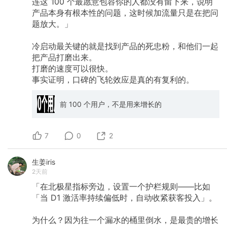
连这
100
个最愿意包容你的人都没有留下来，说明
痛点） 输出​：免费用户 vs 付费用户是否同一群
产品本身有根本性的问题，这时候加流量只是在把问
体 如果不同 → 分别设计获客策略 如果相同 → 找
题放大。」
付费转化的触发点 1.3 场景精准化原则 问题​：
「长视频剪辑」太宽泛，找不到具体用户 解决​：
向下钻一级，找具体场景 泛化场景（竞争激烈）:
冷启动最关键的就是找到产品的死忠粉，和他们一起
├─ 「长视频剪辑」 ├─ 「企业AI工具」 └─ 「内
把产品打磨出来。
容创作辅助」 具体场景（长尾词，易排名）: ├─
打磨的速度可以很快。
「电商商品宣传视频制作」 ├─ 「小红书卖家图
事实证明，口碑的飞轮效应是真的有复利的。
视频」 ├─ 「广告片快速制作」 ├─ 「直播片段
剪辑」 └─ 「营销视频素材库」 定义越精准 = 竞
争越少 = 更容易成为「小池塘里的大鱼」 （这里
前 100 个用户，不是用来增长的
比如insforge是agent-native的后端平台，其实不
那么好理解，但是说用户用我们做内部CRM，或
者monid.ai这种AI产品用我们作为后端底座，理
解起来就会快一些。 以及这两天去小红书蹭了下
7
0
2
workbuddy工作台的热度，对外说可以解决
workbuddy做的工作台没法多端数据同步和长期
保存问题，这批人就很容易注意到。） 1.4 场景
生姜iris
选择标准 选择满足以下条件的 1-2 个场景做深做
2天前
专： 已成功交付过 - 有真实案例、用户反馈 赚钱
「在北极星指标旁边，设置一个护栏规则——比如
最多 - 对标营收贡献度最高 用户明确 - 有具体的
「当
D1
激活率持续偏低时，自动收紧获客投入」。
职位、部门、行业标签 需求刚性 - 高频、高付费
意愿 1.5 分层用户收获策略与商业模式 分层用户
收获​： 高价值用户（单价高）​​： 成长型工作室/
为什么？因为往一个漏水的桶里倒水，是最贵的增长
团队 - 从小就让他们用，建立深度信任 随着他们