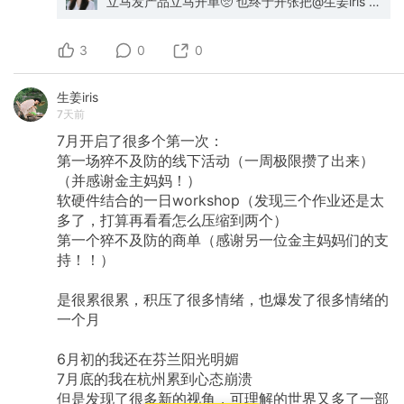
立马发产品立马开单🥺 也终于开张把@生姜iris 年
找解决方案时，更容易接受产品推荐 ✅ 自然而然
初给我的卖调研报告建议给落地了 目前提供 AI 工
的获取相关流量 目前在小红书的实践效果还不
作流诊断等咨询，找到现在的工作流中可以 AI 提
错，真的有用户会感兴趣然后尝试并且“交作业”，
3
效的地方 ¥199/45-60 分钟 我的产品介绍文章：
0
0
但即使是这种方式也会遇到竞对，所以需要持续
https://mp.weixin.qq.com/s/wQbJyxN58QBN80
追踪这些被触达的对象是否真的行动积极解决问
题，以及放平心态理解前期更多是达到精准曝光
生姜iris
的效果，不一定立马转化。 早期的自动回复不能
7天前
一开始就用AI，还是需要先真人多次测试后，确
定回复率不错的评论模版再自动化监听和评论。
7月开启了很多个第一次：
最好还能followup，这是我这段时间会尝试的方
第一场猝不及防的线下活动（一周极限攒了出来）
向。 第五阶段：渠道策略与序列测试 5.1 渠道选
（并感谢金主妈妈！）
择框架（这里我只记录了适用于insforge的） 开
软硬件结合的一日workshop（发现三个作业还是太
源+小B+C渠道​： GitHub（产品本身）
HackerNews（技术社群） 垂直社群内容（如各
多了，打算再看看怎么压缩到两个）
细分行业论坛） SEO（搜索流量） 社媒内容（抖
第一个猝不及防的商单（感谢另一位金主妈妈们的支
音/小红书/YouTube） 5.2 序列测试法（不要同时
持！！）
全力推进） 执行逻辑​： 每个渠道分配 1-2 周集中
测试期 测试 → 收集数据 → 对比相对转化率 → 选
胜者深化 5.3 转化率心理预期 业界基准​： 曝光→
是很累很累，积压了很多情绪，也爆发了很多情绪的
注册转化率：千一到千五（0.1%-0.15%） 常见误
一个月
区：「几百万曝光只有 2 个注册 = 效果差」 正确
心态​：对比渠道间的相对转化率，找高转化渠道
6月初的我还在芬兰阳光明媚
做精细化优化 5.4 渠道增量分析方法 公众号等内
7月底的我在杭州累到心态崩溃
容渠道​： 测定：发文前的自然注册基线
（baseline） 对比：发文后的增量注册 不看虚荣
但是发现了很多新的视角，可理解的世界又多了一部