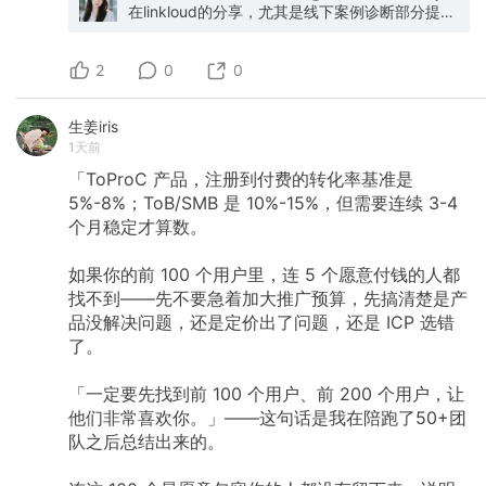
在linkloud的分享，尤其是线下案例诊断部分提到
的很多细节收获很大，可以提炼出更细的执行方
法论。以下是按照产品的发展顺序整理，并且加
2
上一些我的想法延伸。 核心约束​：$2,000 预算
0
0
→ 前100用户 → ≥10付费用户 方法论​：从竞品分
析 → 用户倒推 → 场景化定位 → 渠道序列测试 →
生姜iris
漏斗优化 第一阶段：竞品分析与定位 1.1 竞品分
1天前
析与发现 核心竞品明确​： 识别 Top 3 竞品（如
insforge的竞品是Supabase，最近接触了很多产
「ToProC
产品，注册到付费的转化率基准是
品后真的会出现感觉全世界都跟自家是竞争关系
5%-8%；ToB/SMB
是
10%-15%，但需要连续
3-4
的感觉，回顾这点真的立马警醒。） 分析竞品官
个月稳定才算数。
网迭代历史和强调的核心切口 找出竞品在社媒
（YouTube/TikTok/微博等）流量排名前两大的渠
道和内容主题 （最近给别人做咨询也提出不要过
如果你的前
100
个用户里，连
5
个愿意付钱的人都
度发散研究的竞品渠道，收敛出最核心的深挖
找不到——先不要急着加大推广预算，先搞清楚是产
先） 反向思考​： 竞品忽略的小众场景 = 你的蓝海
品没解决问题，还是定价出了问题，还是
ICP
选错
切口 竞品覆盖的宽泛词 = 你的长尾词机会 1.2 付
费用户画像反推 （这也是我在对外咨询的时候发
了。
现的一个卡点，无论是我当初做调研还是带别人
做调研，只要在产品外而非内部，没有付费用户
「一定要先找到前
100
个用户、前
200
个用户，让
的数据支撑判断，很多分析出的“武器”都是空谈）
他们非常喜欢你。」——这句话是我在陪跑了50+团
关键问题​（先分析现有/目标付费用户）： 他们是
队之后总结出来的。
谁​？（职位、公司规模、行业） 为什么付费​？
（核心痛点、使用频率） 从哪个渠道来​？（发现
产品的入口） 使用场景是什么​？（具体的工作流