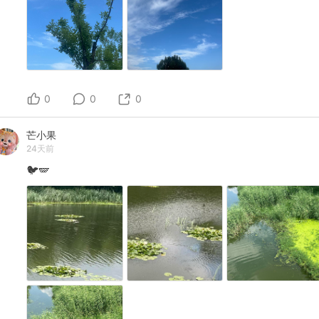
0
0
0
芒小果
24天前
🐦🪽