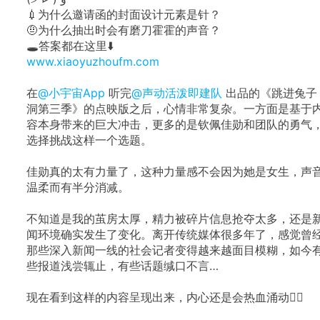
💉为什么邀请函的封面设计元素是针？
🤨为什么抽出时会有磨刀霍霍的声音？
🕳️答案都在这里⬇️
www.xiaoyuzhoufm.com
在
@小宇宙App
听完
@声动活泼即建队
出品的《跳进兔子
洞第三季》的点映版之后，心情非常复杂。一方面是基于
容本身带来的巨大冲击，更多的是钦佩佳勋和团队的勇气
选择挑战这样一个选题。
佳勋真的太有力量了，这种力量感不会因为她是女生，声
温柔而有半分消减。
不知道是我的茧房太厚，精力被碎片信息抢夺太多，还是
闻环境确实发生了变化。离开传统媒体很多年了，感觉曾
那些深入新闻一线的社会记者变得越来越面目模糊，如今
些报道浅尝辄止，有些话题缄口不言…
现在看到这样的内容呈现出来，内心还是会热血涌动❤️‍🔥