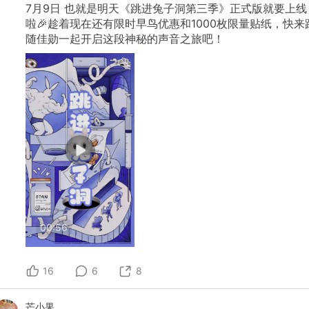
7月9日 也就是明天《跳进兔子洞第三季》正式版就要上线
啦🎉趁着现在还有限时早鸟优惠和1000枚限量贴纸，快来
随佳勋一起开启这段神秘的声音之旅吧！
00:56
16
6
8
芒小果