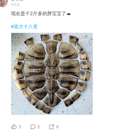
5天前
现在是个2斤多的胖宝宝了🐢
#崽大十八变
3
2
0