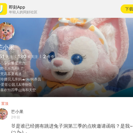
即刻App
下
年轻人的同好社区
芒小果
51
180
2
关注
被关注
夸夸
小宇宙重度用户
野生乐高PR
梵高慕夏画迷
玲娜贝儿亲妈🐢olu饲养员
️爱逛公园儿&博物馆
喜欢拍四季山海和天空
置顶
芒小果
2年前
🐰是谁已经拥有跳进兔子洞第三季的点映邀请函啦？是我~
(੭ ᐕ) و