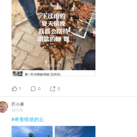
1
0
0
芒小果
22天前
#奇形怪状的云