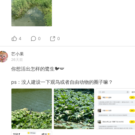
4
0
0
芒小果
26天前
你想活出怎样的鹭生🐦🪽
ps：没人建设一下观鸟或者自由动物的圈子嘛？