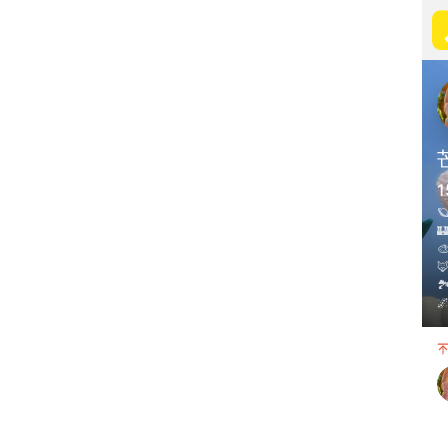
1





