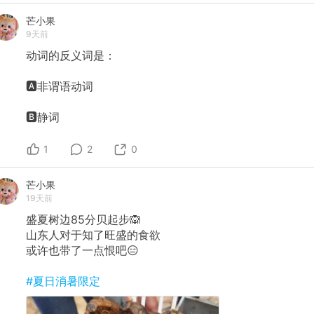
芒小果
9天前
动词的反义词是：
🅰️非谓语动词
🅱️静词
1
2
0
芒小果
19天前
盛夏树边85分贝起步🙉
山东人对于知了旺盛的食欲
或许也带了一点恨吧😑
#夏日消暑限定