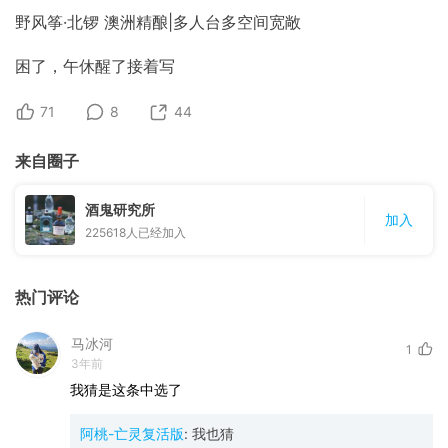
野风筝·北锣 澳洲精酿|多人台多空间宽敞
困了，午休醒了接着写
71
8
44
来自圈子
酒鬼研究所
加入
225618
人已经加入
热门评论
马冰河
1
3年前
我猜是这条中选了
阿桃-亡灵复活版
:
我也猜