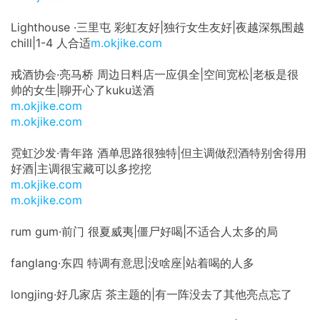
Lighthouse ·三里屯 彩虹友好|独行女生友好|夜越深氛围越
chill|1-4 人合适
m.okjike.com
戒酒协会·亮马桥 周边日料店一应俱全|空间宽松|老板是很
帅的女生|聊开心了kuku送酒
m.okjike.com
m.okjike.com
霓虹沙发·青年路 酒单思路很独特|但主调做烈酒特别舍得用
好酒|主调很宝藏可以多挖挖
m.okjike.com
m.okjike.com
rum gum·前门 很夏威夷|僵尸好喝|不适合人太多的局
fanglang·东四 特调有意思|没啥座|站着喝的人多
longjing·好几家店 茶主题的|有一阵没去了其他亮点忘了