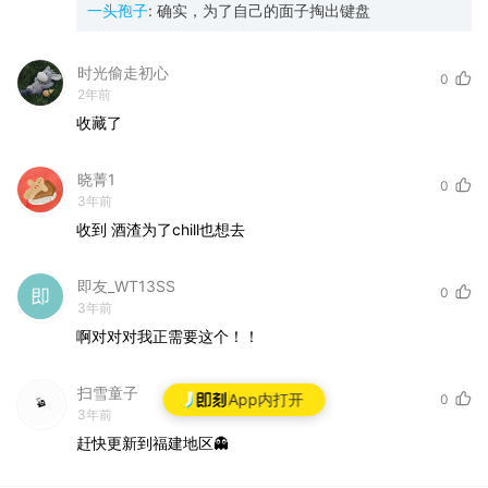
一头孢子
:
确实，为了自己的面子掏出键盘
时光偷走初心
0
2年前
收藏了
晓菁1
0
3年前
收到
酒渣为了chill也想去
即友_WT13SS
0
3年前
啊对对对我正需要这个！！
扫雪童子
App内打开
0
3年前
赶快更新到福建地区👻