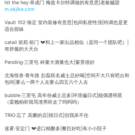
hit the hey·阜成门 梅兹卡尔特调做的有意思|老板贼甜
m.okjike.com
Vault 102·海淀 室内装修有意思|包间私密性强|特调也是更
适合甜妹
catail 前苑·前门 💔和上一家出品相似（是同一个团队吧）|
有舒服的大天台
Pending·三里屯 杯量大酒量也大|窗景很好
北海怪兽·青年路 彭磊联名威士忌好喝|空间不大只有吧台和
包间|要么一两个人去要么四五六个人去
bubble·三里屯 高年份威士忌多|环境偏日式|能偶遇明星
（梁翘柏听我骂渣男听走了呜呜呜）
TRIO·忘了 高鹏的店|很日式|但我呆不住
迷雾·安定门 💔进口精酿多|餐巨好吃|有小小院子