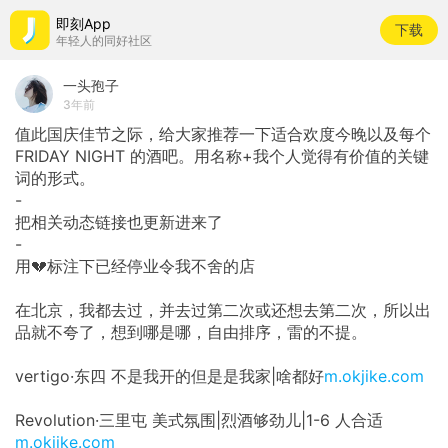
即刻App
下载
年轻人的同好社区
一头孢子
3年前
值此国庆佳节之际，给大家推荐一下适合欢度今晚以及每个
FRIDAY NIGHT 的酒吧。用名称+我个人觉得有价值的关键
词的形式。
-
把相关动态链接也更新进来了
-
用💔标注下已经停业令我不舍的店
在北京，我都去过，并去过第二次或还想去第二次，所以出
品就不夸了，想到哪是哪，自由排序，雷的不提。
vertigo·东四 不是我开的但是是我家|啥都好
m.okjike.com
Revolution·三里屯 美式氛围|烈酒够劲儿|1-6 人合适
m.okjike.com